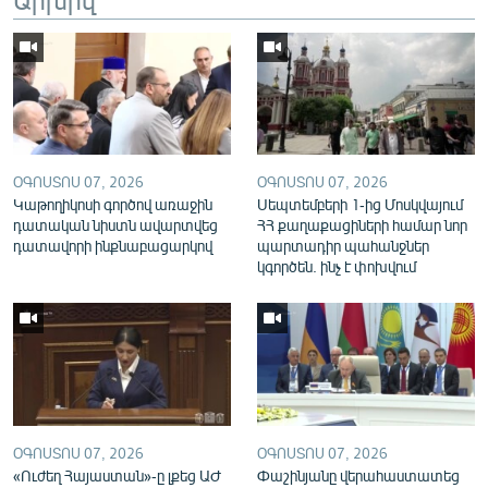
English
Русский
ՀԵՏԵՎԵՔ ՄԵԶ
ՕԳՈՍՏՈՍ 07, 2026
ՕԳՈՍՏՈՍ 07, 2026
Կաթողիկոսի գործով առաջին
Սեպտեմբերի 1-ից Մոսկվայում
դատական նիստն ավարտվեց
ՀՀ քաղաքացիների համար նոր
դատավորի ինքնաբացարկով
պարտադիր պահանջներ
«Ազատության» բոլոր կայքերը
կգործեն. ինչ է փոխվում
ՕԳՈՍՏՈՍ 07, 2026
ՕԳՈՍՏՈՍ 07, 2026
«Ուժեղ Հայաստան»-ը լքեց ԱԺ
Փաշինյանը վերահաստատեց