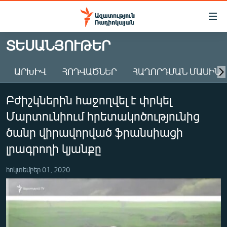
Մատչելիության
հղումներ
Անցնել
ՏԵՍԱՆՅՈՒԹԵՐ
հիմնական
ԱԶԱՏՈՒԹՅՈՒՆ TV
բովանդակությանը
ԱՐԽԻՎ
ՀՈԴՎԱԾՆԵՐ
ՀԱՂՈՐԴՄԱՆ ՄԱՍԻՆ
ՀԱՅԱՍՏԱՆ
Անցնել
հիմնական
ՔԱՂԱՔԱԿԱՆ
Բժիշկներին հաջողվել է փրկել
մենյուին
ԸՆՏՐՈՒԹՅՈՒՆՆԵՐ 2026
Որոնում
Մարտունիում հրետակոծությունից
ԻՐԱՎՈՒՆՔ
ծանր վիրավորված ֆրանսիացի
ՀԱՍԱՐԱԿՈՒԹՅՈՒՆ
լրագրողի կյանքը
ՏՆՏԵՍՈՒԹՅՈՒՆ
հոկտեմբեր 01, 2020
ՂԱՐԱԲԱՂ
ՊԱՏԵՐԱԶՄԻ 6 ՇԱԲԱԹՆԵՐԸ
ՏԱՐԱԾԱՇՐՋԱՆ