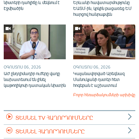
նիստերի դահլիճը և մեկնում է
Երևանի հավատարմությունը
Էջմիածին
ԵԱՏՄ-ին, կրկին բացառեց ԵՄ
հարցով հանրաքվեն
ՕԳՈՍՏՈՍ 06, 2026
ՕԳՈՍՏՈՍ 06, 2026
ԱԺ ընդդիմադիր ուժերը վաղը
Կալանավորված Արեգնազ
նախատեսում են լինել
Մանուկյանի դստեր հետ
կաթողիկոսի դատական նիստին
հոգեբան է աշխատում
Բոլոր հեռարձակումների արխիվը
ՏԵՍՆԵԼ TV ՀԱՂՈՐԴՈՒՄՆԵՐԸ
ՏԵՍՆԵԼ ՀԱՂՈՐԴՈՒՄՆԵՐԸ