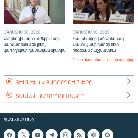
ՕԳՈՍՏՈՍ 06, 2026
ՕԳՈՍՏՈՍ 06, 2026
ԱԺ ընդդիմադիր ուժերը վաղը
Կալանավորված Արեգնազ
նախատեսում են լինել
Մանուկյանի դստեր հետ
կաթողիկոսի դատական նիստին
հոգեբան է աշխատում
Բոլոր հեռարձակումների արխիվը
ՏԵՍՆԵԼ TV ՀԱՂՈՐԴՈՒՄՆԵՐԸ
ՏԵՍՆԵԼ ՀԱՂՈՐԴՈՒՄՆԵՐԸ
ՀԵՏԵՎԵՔ ՄԵԶ