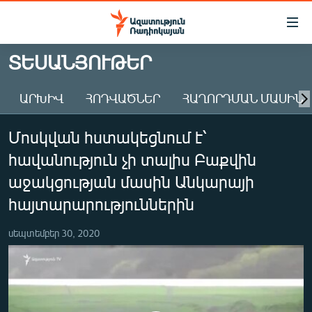
Մատչելիության
հղումներ
Անցնել
ՏԵՍԱՆՅՈՒԹԵՐ
հիմնական
ԱԶԱՏՈՒԹՅՈՒՆ TV
բովանդակությանը
ԱՐԽԻՎ
ՀՈԴՎԱԾՆԵՐ
ՀԱՂՈՐԴՄԱՆ ՄԱՍԻՆ
ՀԱՅԱՍՏԱՆ
Անցնել
հիմնական
ՔԱՂԱՔԱԿԱՆ
Մոսկվան հստակեցնում է՝
մենյուին
ԸՆՏՐՈՒԹՅՈՒՆՆԵՐ 2026
Որոնում
հավանություն չի տալիս Բաքվին
ԻՐԱՎՈՒՆՔ
աջակցության մասին Անկարայի
ՀԱՍԱՐԱԿՈՒԹՅՈՒՆ
հայտարարություններին
ՏՆՏԵՍՈՒԹՅՈՒՆ
սեպտեմբեր 30, 2020
ՂԱՐԱԲԱՂ
ՊԱՏԵՐԱԶՄԻ 6 ՇԱԲԱԹՆԵՐԸ
ՏԱՐԱԾԱՇՐՋԱՆ