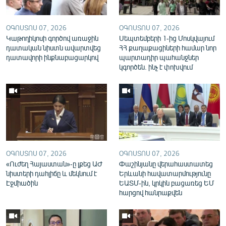
English
Русский
ՕԳՈՍՏՈՍ 07, 2026
ՕԳՈՍՏՈՍ 07, 2026
Կաթողիկոսի գործով առաջին
Սեպտեմբերի 1-ից Մոսկվայում
դատական նիստն ավարտվեց
ՀՀ քաղաքացիների համար նոր
ՀԵՏԵՎԵՔ ՄԵԶ
դատավորի ինքնաբացարկով
պարտադիր պահանջներ
կգործեն. ինչ է փոխվում
«Ազատության» բոլոր կայքերը
ՕԳՈՍՏՈՍ 07, 2026
ՕԳՈՍՏՈՍ 07, 2026
«Ուժեղ Հայաստան»-ը լքեց ԱԺ
Փաշինյանը վերահաստատեց
նիստերի դահլիճը և մեկնում է
Երևանի հավատարմությունը
Էջմիածին
ԵԱՏՄ-ին, կրկին բացառեց ԵՄ
հարցով հանրաքվեն