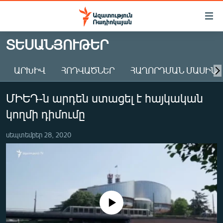
Մատչելիության
հղումներ
Անցնել
ՏԵՍԱՆՅՈՒԹԵՐ
հիմնական
ԱԶԱՏՈՒԹՅՈՒՆ TV
բովանդակությանը
ԱՐԽԻՎ
ՀՈԴՎԱԾՆԵՐ
ՀԱՂՈՐԴՄԱՆ ՄԱՍԻՆ
ՀԱՅԱՍՏԱՆ
Անցնել
հիմնական
ՔԱՂԱՔԱԿԱՆ
ՄԻԵԴ-ն արդեն ստացել է հայկական
մենյուին
ԸՆՏՐՈՒԹՅՈՒՆՆԵՐ 2026
Որոնում
կողմի դիմումը
ԻՐԱՎՈՒՆՔ
սեպտեմբեր 28, 2020
ՀԱՍԱՐԱԿՈՒԹՅՈՒՆ
ՏՆՏԵՍՈՒԹՅՈՒՆ
ՂԱՐԱԲԱՂ
ՊԱՏԵՐԱԶՄԻ 6 ՇԱԲԱԹՆԵՐԸ
No media source currently available
ՏԱՐԱԾԱՇՐՋԱՆ