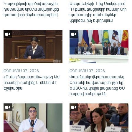
Կաթողիկոսի գործով առաջին
Սեպտեմբերի 1-ից Մոսկվայում
English
դատական նիստն ավարտվեց
ՀՀ քաղաքացիների համար նոր
դատավորի ինքնաբացարկով
պարտադիր պահանջներ
Русский
կգործեն. ինչ է փոխվում
ՀԵՏԵՎԵՔ ՄԵԶ
ՕԳՈՍՏՈՍ 07, 2026
ՕԳՈՍՏՈՍ 07, 2026
«Ազատության» բոլոր կայքերը
«Ուժեղ Հայաստան»-ը լքեց ԱԺ
Փաշինյանը վերահաստատեց
նիստերի դահլիճը և մեկնում է
Երևանի հավատարմությունը
Էջմիածին
ԵԱՏՄ-ին, կրկին բացառեց ԵՄ
հարցով հանրաքվեն