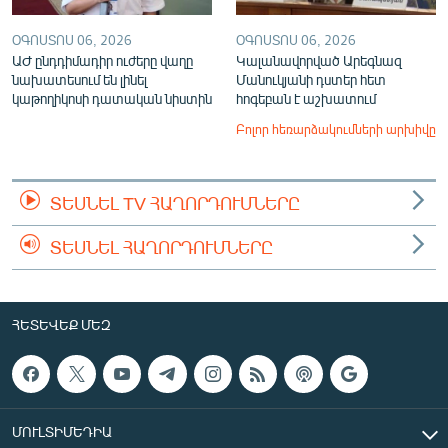
ՕԳՈՍՏՈՍ 06, 2026
ՕԳՈՍՏՈՍ 06, 2026
ԱԺ ընդդիմադիր ուժերը վաղը
Կալանավորված Արեգնազ
նախատեսում են լինել
Մանուկյանի դստեր հետ
կաթողիկոսի դատական նիստին
հոգեբան է աշխատում
Բոլոր հեռարձակումների արխիվը
ՏԵՍՆԵԼ TV ՀԱՂՈՐԴՈՒՄՆԵՐԸ
ՏԵՍՆԵԼ ՀԱՂՈՐԴՈՒՄՆԵՐԸ
ՀԵՏԵՎԵՔ ՄԵԶ
ՄՈՒԼՏԻՄԵԴԻԱ