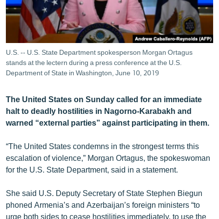
ՄԻՋԱԶԳԱՅԻՆ
ՄՇԱԿՈՒՅԹ
ՍՊՈՐՏ
U.S. -- U.S. State Department spokesperson Morgan Ortagus
ՄԵԿՆԱԲԱՆՈՒԹՅՈՒՆ
stands at the lectern during a press conference at the U.S.
Department of State in Washington, June 10, 2019
ՏՏ ԵՒ ԻՆՏԵՐՆԵՏ
ԿՈՐՈՆԱՎԻՐՈՒՍ
The United States on Sunday called for an immediate
halt to deadly hostilities in Nagorno-Karabakh and
ԱՐԽԻՎ
warned “external parties” against participating in them.
ՏԵՍԱՆՅՈՒԹԵՐ
“The United States condemns in the strongest terms this
ԲԱՆԱՎԵՃ
escalation of violence,” Morgan Ortagus, the spokeswoman
ՁԳՏԵԼՈՎ ԼԱՎԱԳՈՒՅՆԻՆ
for the U.S. State Department, said in a statement.
ՓՈԴՔԱՍԹ
She said U.S. Deputy Secretary of State Stephen Biegun
phoned Armenia’s and Azerbaijan’s foreign ministers “to
Հայերեն
urge both sides to cease hostilities immediately, to use the