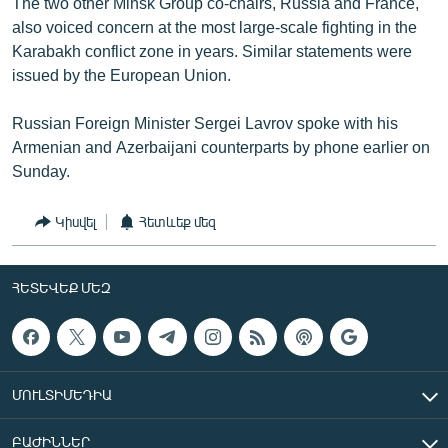
The two other Minsk Group co-chairs, Russia and France,
also voiced concern at the most large-scale fighting in the
Karabakh conflict zone in years. Similar statements were
issued by the European Union.
Russian Foreign Minister Sergei Lavrov spoke with his
Armenian and Azerbaijani counterparts by phone earlier on
Sunday.
Կիսվել
Հետևեք մեզ
ՀԵՏԵՎԵՔ ՄԵԶ
ՄՈՒԼՏԻՄԵԴԻԱ
ԲԱԺԻՆՆԵՐ