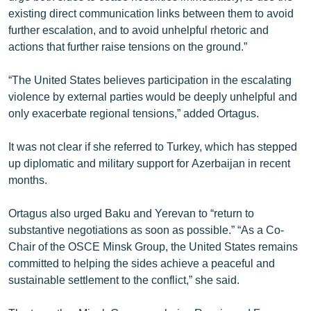
English
existing direct communication links between them to avoid
further escalation, and to avoid unhelpful rhetoric and
Русский
actions that further raise tensions on the ground.”
ՀԵՏԵՎԵՔ ՄԵԶ
“The United States believes participation in the escalating
violence by external parties would be deeply unhelpful and
only exacerbate regional tensions,” added Ortagus.
It was not clear if she referred to Turkey, which has stepped
up diplomatic and military support for Azerbaijan in recent
«Ազատության» բոլոր կայքերը
months.
Ortagus also urged Baku and Yerevan to “return to
substantive negotiations as soon as possible.” “As a Co-
Chair of the OSCE Minsk Group, the United States remains
committed to helping the sides achieve a peaceful and
sustainable settlement to the conflict,” she said.