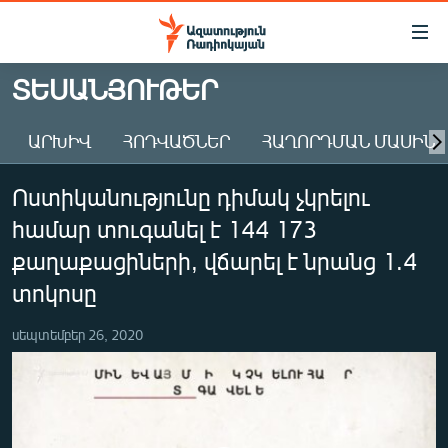
Մատչելիության
հղումներ
Անցնել
ՏԵՍԱՆՅՈՒԹԵՐ
հիմնական
ԱԶԱՏՈՒԹՅՈՒՆ TV
բովանդակությանը
ԱՐԽԻՎ
ՀՈԴՎԱԾՆԵՐ
ՀԱՂՈՐԴՄԱՆ ՄԱՍԻՆ
ՀԱՅԱՍՏԱՆ
Անցնել
հիմնական
ՔԱՂԱՔԱԿԱՆ
Ոստիկանությունը դիմակ չկրելու
մենյուին
ԸՆՏՐՈՒԹՅՈՒՆՆԵՐ 2026
Որոնում
համար տուգանել է 144 173
ԻՐԱՎՈՒՆՔ
քաղաքացիների, վճարել է նրանց 1.4
ՀԱՍԱՐԱԿՈՒԹՅՈՒՆ
տոկոսը
ՏՆՏԵՍՈՒԹՅՈՒՆ
սեպտեմբեր 26, 2020
ՂԱՐԱԲԱՂ
ՊԱՏԵՐԱԶՄԻ 6 ՇԱԲԱԹՆԵՐԸ
ՏԱՐԱԾԱՇՐՋԱՆ