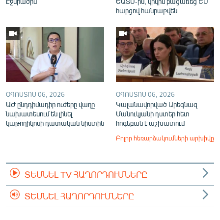
Էջմիածին
ԵԱՏՄ-ին, կրկին բացառեց ԵՄ
հարցով հանրաքվեն
ՕԳՈՍՏՈՍ 06, 2026
ՕԳՈՍՏՈՍ 06, 2026
ԱԺ ընդդիմադիր ուժերը վաղը
Կալանավորված Արեգնազ
նախատեսում են լինել
Մանուկյանի դստեր հետ
կաթողիկոսի դատական նիստին
հոգեբան է աշխատում
Բոլոր հեռարձակումների արխիվը
ՏԵՍՆԵԼ TV ՀԱՂՈՐԴՈՒՄՆԵՐԸ
ՏԵՍՆԵԼ ՀԱՂՈՐԴՈՒՄՆԵՐԸ