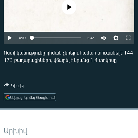
ՄԻՋԱԶԳԱՅԻՆ
No media source currently available
ՄՇԱԿՈՒՅԹ
ՍՊՈՐՏ
Auto
ՄԵԿՆԱԲԱՆՈՒԹՅՈՒՆ
0:00
5:42
240p
ՏՏ ԵՒ ԻՆՏԵՐՆԵՏ
Ոստիկանությունը դիմակ չկրելու համար տուգանել է 144
173 քաղաքացիների, վճարել է նրանց 1.4 տոկոսը
360p
ԿՈՐՈՆԱՎԻՐՈՒՍ
480p
ԱՐԽԻՎ
Auto
240p
360p
480p
720p
ՏԵՍԱՆՅՈՒԹԵՐ
Կիսվել
720p
ԲԱՆԱՎԵՃ
Ավելացրեք մեզ Google-ում
ՁԳՏԵԼՈՎ ԼԱՎԱԳՈՒՅՆԻՆ
ՓՈԴՔԱՍԹ
Արխիվ
Հայերեն