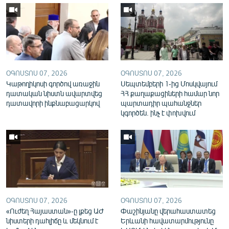
English
Русский
ՀԵՏԵՎԵՔ ՄԵԶ
ՕԳՈՍՏՈՍ 07, 2026
ՕԳՈՍՏՈՍ 07, 2026
Կաթողիկոսի գործով առաջին
Սեպտեմբերի 1-ից Մոսկվայում
դատական նիստն ավարտվեց
ՀՀ քաղաքացիների համար նոր
դատավորի ինքնաբացարկով
պարտադիր պահանջներ
կգործեն. ինչ է փոխվում
«Ազատության» բոլոր կայքերը
ՕԳՈՍՏՈՍ 07, 2026
ՕԳՈՍՏՈՍ 07, 2026
«Ուժեղ Հայաստան»-ը լքեց ԱԺ
Փաշինյանը վերահաստատեց
նիստերի դահլիճը և մեկնում է
Երևանի հավատարմությունը