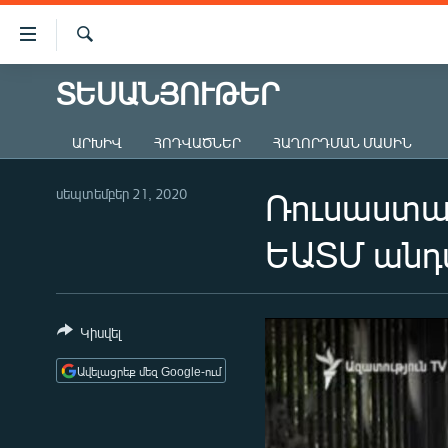
Մատչելիության
հղումներ
Որոնում
Անցնել
ՏԵՍԱՆՅՈՒԹԵՐ
ԱԶԱՏՈՒԹՅՈՒՆ TV
հիմնական
բովանդակությանը
ՀԱՅԱՍՏԱՆ
ԱՐԽԻՎ
ՀՈԴՎԱԾՆԵՐ
ՀԱՂՈՐԴՄԱՆ ՄԱՍԻՆ
Անցնել
ՔԱՂԱՔԱԿԱՆ
հիմնական
մենյուին
սեպտեմբեր 21, 2020
Ռուսաստան
ԸՆՏՐՈՒԹՅՈՒՆՆԵՐ 2026
Որոնում
ԻՐԱՎՈՒՆՔ
ԵԱՏՄ անդ
ՀԱՍԱՐԱԿՈՒԹՅՈՒՆ
ՏՆՏԵՍՈՒԹՅՈՒՆ
Կիսվել
ՂԱՐԱԲԱՂ
Ավելացրեք մեզ Google-ում
ՊԱՏԵՐԱԶՄԻ 6 ՇԱԲԱԹՆԵՐԸ
ՏԱՐԱԾԱՇՐՋԱՆ