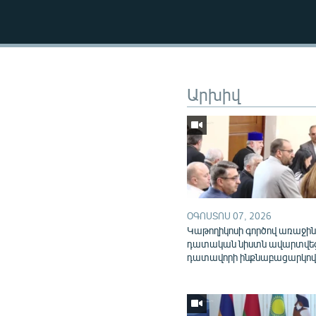
Արխիվ
ՕԳՈՍՏՈՍ 07, 2026
Կաթողիկոսի գործով առաջի
դատական նիստն ավարտվե
դատավորի ինքնաբացարկո