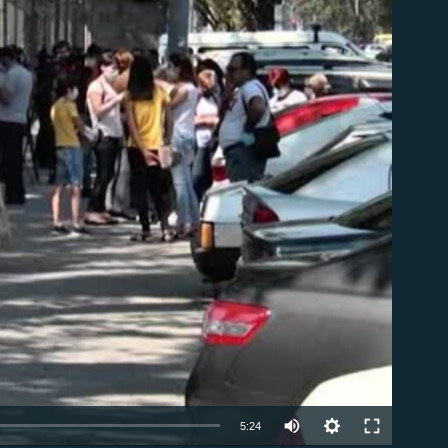
ble
Auto
5:24