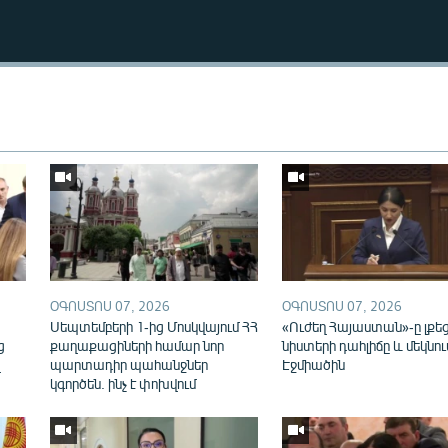
Auto
240p
360p
ՕԳՈՍՏՈՍ 07, 2026
ՕԳՈՍՏՈՍ 07, 2026
720p
ն
Սեպտեմբերի 1-ից Մոսկվայում ՀՀ
«Ուժեղ Հայաստան»-ը լքե
ց
քաղաքացիների համար նոր
նիստերի դահլիճը և մեկնու
վ
պարտադիր պահանջներ
Էջմիածին
կգործեն. ինչ է փոխվում