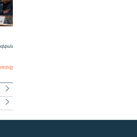
ոգեբան
արխիվը