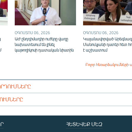
ՕԳՈՍՏՈՍ 06, 2026
ՕԳՈՍՏՈՍ 06, 2026
ց
ԱԺ ընդդիմադիր ուժերը վաղը
Կալանավորված Արեգնազ
նախատեսում են լինել
Մանուկյանի դստեր հետ հ
Մ
կաթողիկոսի դատական նիստին
է աշխատում
Բոլոր հեռարձակումների 
ՈՐԴՈՒՄՆԵՐԸ
ԴՈՒՄՆԵՐԸ
Ր
ՀԵՏԵՎԵՔ ՄԵԶ