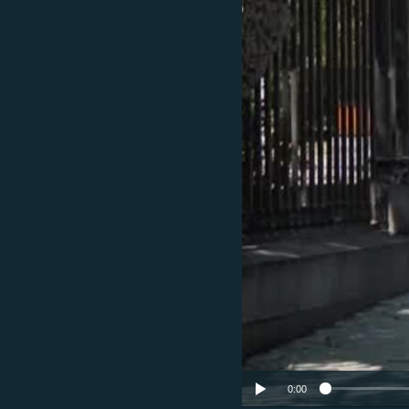
ՄԻՋԱԶԳԱՅԻՆ
ՄՇԱԿՈՒՅԹ
ՍՊՈՐՏ
ՄԵԿՆԱԲԱՆՈՒԹՅՈՒՆ
ՏՏ ԵՒ ԻՆՏԵՐՆԵՏ
ԿՈՐՈՆԱՎԻՐՈՒՍ
ԱՐԽԻՎ
ՏԵՍԱՆՅՈՒԹԵՐ
ԲԱՆԱՎԵՃ
ՁԳՏԵԼՈՎ ԼԱՎԱԳՈՒՅՆԻՆ
ՓՈԴՔԱՍԹ
0:00