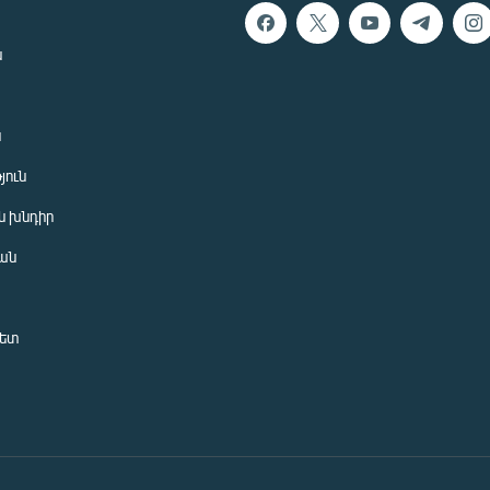
ն
ն
յուն
 խնդիր
ան
նետ