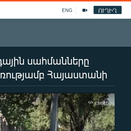
ՈՒՂԻՂ
ENG
դային սահմանները
առությամբ Հայաստանի
EMBED