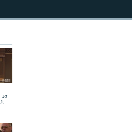
240p
EMBED
360p
480p
720p
480p
ց ԱԺ
մ է