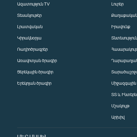
Ազատություն TV
Լուրեր
Տեսանյութեր
Քաղաքակա
Լրատվական
Իրավունք
Կիրակնօրյա
Տնտեսությու
Ռադիոծրագրեր
Հասարակութ
Առավոտյան ծրագիր
Ղարաբաղյան
Ցերեկային ծրագիր
Տարածաշրջ
Հայերեն
Երեկոյան ծրագիր
Միջազգային
English
ՏՏ և Ինտեր
Русский
Մշակույթ
ՀԵՏԵՎԵՔ ՄԵԶ
Արխիվ
ՄԵՐ ՄԱՍԻՆ