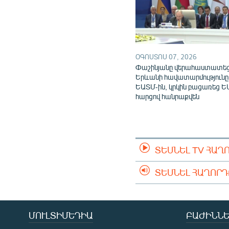
ՕԳՈՍՏՈՍ 07, 2026
Փաշինյանը վերահաստատե
Երևանի հավատարմությունը
ԵԱՏՄ-ին, կրկին բացառեց Ե
հարցով հանրաքվեն
ՏԵՍՆԵԼ TV ՀԱՂ
ՏԵՍՆԵԼ ՀԱՂՈՐ
ՄՈՒԼՏԻՄԵԴԻԱ
ԲԱԺԻՆՆԵ