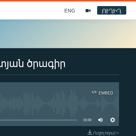
ՈՒՂԻՂ
ENG
տյան ծրագիր
EMBED
ble
15:00
Ուղիղ հղում