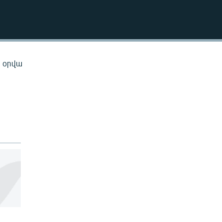
EMBED
ն օրվա