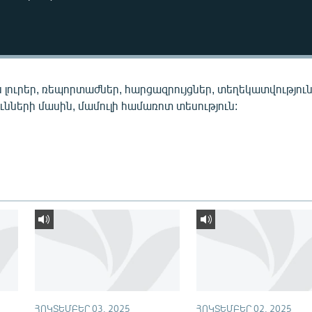
 լուրեր, ռեպորտաժներ, հարցազրույցներ, տեղեկատվությու
նների մասին, մամուլի համառոտ տեսություն:
ՀՈԿՏԵՄԲԵՐ 03, 2025
ՀՈԿՏԵՄԲԵՐ 02, 2025