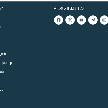
Ր
ՀԵՏԵՎԵՔ ՄԵԶ
ն
ն
յուն
 խնդիր
ան
նետ