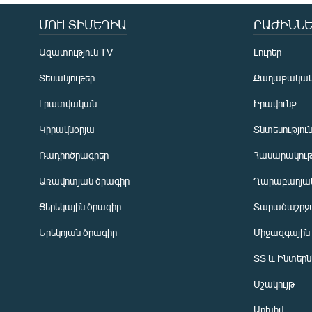
ՄՈՒԼՏԻՄԵԴԻԱ
ԲԱԺԻՆՆԵ
Ազատություն TV
Լուրեր
Տեսանյութեր
Քաղաքակա
Լրատվական
Իրավունք
Կիրակնօրյա
Տնտեսությու
Ռադիոծրագրեր
Հասարակութ
Առավոտյան ծրագիր
Ղարաբաղյան
Ցերեկային ծրագիր
Տարածաշրջ
Հայերեն
Երեկոյան ծրագիր
Միջազգային
English
ՏՏ և Ինտեր
Русский
Մշակույթ
ՀԵՏԵՎԵՔ ՄԵԶ
Արխիվ