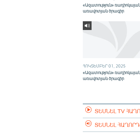
«Ազատություն» ռադիոկայա
առավոտյան ծրագիր
ՀՈԿՏԵՄԲԵՐ 01, 2025
«Ազատություն» ռադիոկայա
առավոտյան ծրագիր
ՏԵՍՆԵԼ TV ՀԱՂ
ՏԵՍՆԵԼ ՀԱՂՈՐ