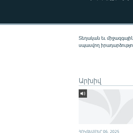
ՄԻՋԱԶԳԱՅԻՆ
ՄՇԱԿՈՒՅԹ
ՍՊՈՐՏ
ՄԵԿՆԱԲԱՆՈՒԹՅՈՒՆ
Տեղական եւ միջազգային
ՏՏ ԵՒ ԻՆՏԵՐՆԵՏ
սպասվող իրադարձությու
ԿՈՐՈՆԱՎԻՐՈՒՍ
ԱՐԽԻՎ
ՏԵՍԱՆՅՈՒԹԵՐ
Արխիվ
ԲԱՆԱՎԵՃ
ՁԳՏԵԼՈՎ ԼԱՎԱԳՈՒՅՆԻՆ
ՓՈԴՔԱՍԹ
ՀՈԿՏԵՄԲԵՐ 06, 2025