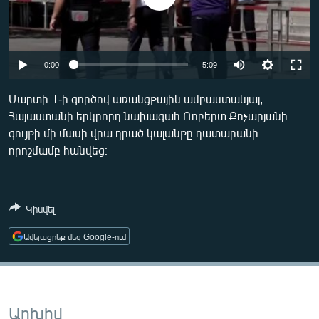
ՄԻՋԱԶԳԱՅԻՆ
ՄՇԱԿՈՒՅԹ
ՍՊՈՐՏ
Auto
0:00
5:09
ՄԵԿՆԱԲԱՆՈՒԹՅՈՒՆ
240p
Մարտի 1-ի գործով առանցքային ամբաստանյալ,
ՏՏ ԵՒ ԻՆՏԵՐՆԵՏ
Հայաստանի երկրորդ նախագահ Ռոբերտ Քոչարյանի
360p
գույքի մի մասի վրա դրած կալանքը դատարանի
ԿՈՐՈՆԱՎԻՐՈՒՍ
480p
Auto
240p
360p
480p
որոշմամբ հանվեց։
ԱՐԽԻՎ
720p
720p
ՏԵՍԱՆՅՈՒԹԵՐ
Կիսվել
ԲԱՆԱՎԵՃ
Ավելացրեք մեզ Google-ում
ՁԳՏԵԼՈՎ ԼԱՎԱԳՈՒՅՆԻՆ
ՓՈԴՔԱՍԹ
Հայերեն
Արխիվ