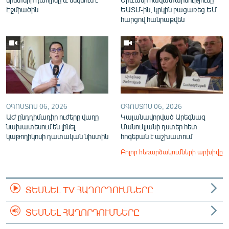
Էջմիածին
ԵԱՏՄ-ին, կրկին բացառեց ԵՄ
հարցով հանրաքվեն
ՕԳՈՍՏՈՍ 06, 2026
ՕԳՈՍՏՈՍ 06, 2026
ԱԺ ընդդիմադիր ուժերը վաղը
Կալանավորված Արեգնազ
նախատեսում են լինել
Մանուկյանի դստեր հետ
կաթողիկոսի դատական նիստին
հոգեբան է աշխատում
Բոլոր հեռարձակումների արխիվը
ՏԵՍՆԵԼ TV ՀԱՂՈՐԴՈՒՄՆԵՐԸ
ՏԵՍՆԵԼ ՀԱՂՈՐԴՈՒՄՆԵՐԸ