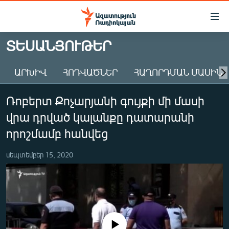
Մատչելիության
հղումներ
Անցնել
ՏԵՍԱՆՅՈՒԹԵՐ
հիմնական
ԱԶԱՏՈՒԹՅՈՒՆ TV
բովանդակությանը
ԱՐԽԻՎ
ՀՈԴՎԱԾՆԵՐ
ՀԱՂՈՐԴՄԱՆ ՄԱՍԻՆ
ՀԱՅԱՍՏԱՆ
Անցնել
հիմնական
ՔԱՂԱՔԱԿԱՆ
Ռոբերտ Քոչարյանի գույքի մի մասի
մենյուին
ԸՆՏՐՈՒԹՅՈՒՆՆԵՐ 2026
Որոնում
վրա դրված կալանքը դատարանի
ԻՐԱՎՈՒՆՔ
որոշմամբ հանվեց
ՀԱՍԱՐԱԿՈՒԹՅՈՒՆ
սեպտեմբեր 15, 2020
ՏՆՏԵՍՈՒԹՅՈՒՆ
ՂԱՐԱԲԱՂ
ՊԱՏԵՐԱԶՄԻ 6 ՇԱԲԱԹՆԵՐԸ
ՏԱՐԱԾԱՇՐՋԱՆ
No media source currently available