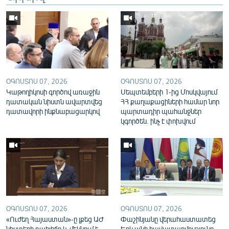
English
Русский
ՀԵՏԵՎԵՔ ՄԵԶ
ՕԳՈՍՏՈՍ 07, 2026
ՕԳՈՍՏՈՍ 07, 2026
Կաթողիկոսի գործով առաջին
Սեպտեմբերի 1-ից Մոսկվայում
դատական նիստն ավարտվեց
ՀՀ քաղաքացիների համար նոր
դատավորի ինքնաբացարկով
պարտադիր պահանջներ
կգործեն. ինչ է փոխվում
«Ազատության» բոլոր կայքերը
ՕԳՈՍՏՈՍ 07, 2026
ՕԳՈՍՏՈՍ 07, 2026
«Ուժեղ Հայաստան»-ը լքեց ԱԺ
Փաշինյանը վերահաստատեց
նիստերի դահլիճը և մեկնում է
Երևանի հավատարմությունը