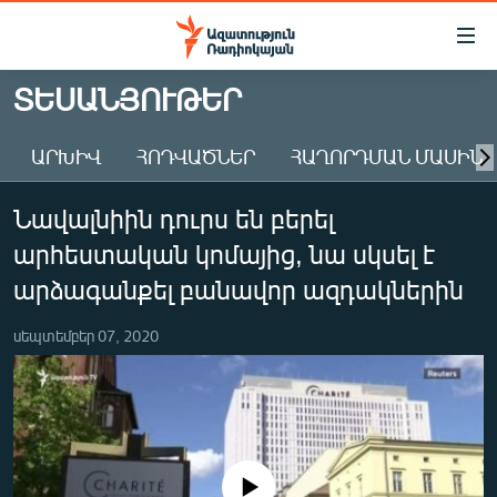
Մատչելիության
հղումներ
Անցնել
ՏԵՍԱՆՅՈՒԹԵՐ
հիմնական
ԱԶԱՏՈՒԹՅՈՒՆ TV
բովանդակությանը
ԱՐԽԻՎ
ՀՈԴՎԱԾՆԵՐ
ՀԱՂՈՐԴՄԱՆ ՄԱՍԻՆ
ՀԱՅԱՍՏԱՆ
Անցնել
հիմնական
ՔԱՂԱՔԱԿԱՆ
Նավալնիին դուրս են բերել
մենյուին
ԸՆՏՐՈՒԹՅՈՒՆՆԵՐ 2026
Որոնում
արհեստական կոմայից, նա սկսել է
ԻՐԱՎՈՒՆՔ
արձագանքել բանավոր ազդակներին
ՀԱՍԱՐԱԿՈՒԹՅՈՒՆ
սեպտեմբեր 07, 2020
ՏՆՏԵՍՈՒԹՅՈՒՆ
ՂԱՐԱԲԱՂ
ՊԱՏԵՐԱԶՄԻ 6 ՇԱԲԱԹՆԵՐԸ
ՏԱՐԱԾԱՇՐՋԱՆ
No media source currently available