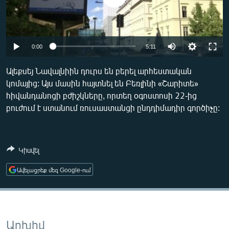
ՄԻՋԱԶԳԱՅԻՆ
ՄՇԱԿՈՒՅԹ
ՍՊՈՐՏ
Auto
0:00
5:11
ՄԵԿՆԱԲԱՆՈՒԹՅՈՒՆ
240p
Ալեքսեյ Նավալնիին դուրս են բերել արհեստական
ՏՏ ԵՒ ԻՆՏԵՐՆԵՏ
կոմայից: Այս մասին հայտնել են Բեռլինի «Շարիտե»
360p
հիվանդանոցի բժիշկները, որտեղ օգոստոսի 22-ից
ԿՈՐՈՆԱՎԻՐՈՒՍ
480p
Auto
240p
360p
480p
բուժում է ստանում ռուսաստանցի ընդդիմադիր գործիչը:
ԱՐԽԻՎ
720p
720p
ՏԵՍԱՆՅՈՒԹԵՐ
Կիսվել
ԲԱՆԱՎԵՃ
Ավելացրեք մեզ Google-ում
ՁԳՏԵԼՈՎ ԼԱՎԱԳՈՒՅՆԻՆ
ՓՈԴՔԱՍԹ
Հայերեն
Արխիվ