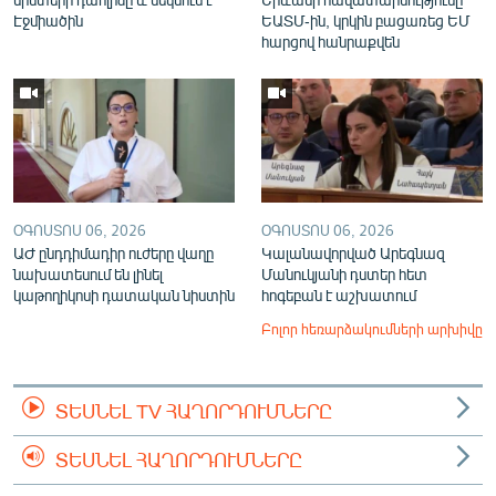
Էջմիածին
ԵԱՏՄ-ին, կրկին բացառեց ԵՄ
հարցով հանրաքվեն
ՕԳՈՍՏՈՍ 06, 2026
ՕԳՈՍՏՈՍ 06, 2026
ԱԺ ընդդիմադիր ուժերը վաղը
Կալանավորված Արեգնազ
նախատեսում են լինել
Մանուկյանի դստեր հետ
կաթողիկոսի դատական նիստին
հոգեբան է աշխատում
Բոլոր հեռարձակումների արխիվը
ՏԵՍՆԵԼ TV ՀԱՂՈՐԴՈՒՄՆԵՐԸ
ՏԵՍՆԵԼ ՀԱՂՈՐԴՈՒՄՆԵՐԸ