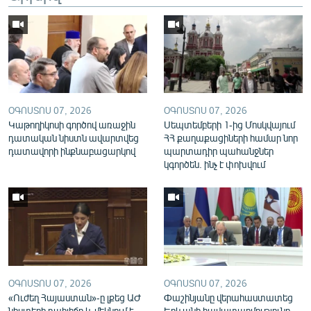
English
Русский
ՀԵՏԵՎԵՔ ՄԵԶ
ՕԳՈՍՏՈՍ 07, 2026
ՕԳՈՍՏՈՍ 07, 2026
Կաթողիկոսի գործով առաջին
Սեպտեմբերի 1-ից Մոսկվայում
դատական նիստն ավարտվեց
ՀՀ քաղաքացիների համար նոր
դատավորի ինքնաբացարկով
պարտադիր պահանջներ
կգործեն. ինչ է փոխվում
«Ազատության» բոլոր կայքերը
ՕԳՈՍՏՈՍ 07, 2026
ՕԳՈՍՏՈՍ 07, 2026
«Ուժեղ Հայաստան»-ը լքեց ԱԺ
Փաշինյանը վերահաստատեց
նիստերի դահլիճը և մեկնում է
Երևանի հավատարմությունը