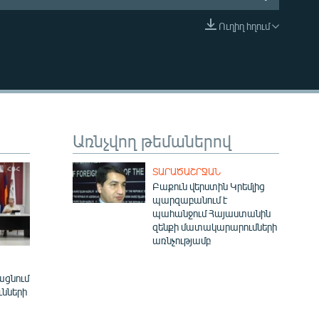
Ուղիղ հղում
EMBED
Առնչվող թեմաներով
ՏԱՐԱԾԱՇՐՋԱՆ
Բաքուն վերստին Կրեմլից
պարզաբանում է
պահանջում Հայաստանին
զենքի մատակարարումների
առնչությամբ
ացնում
ւնների