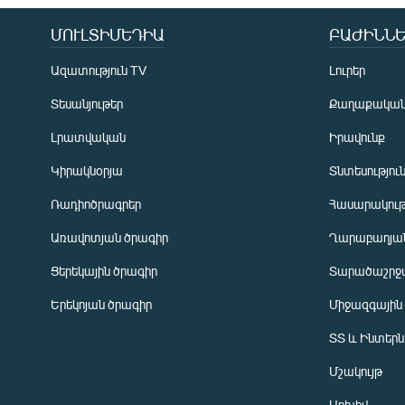
ՄՈՒԼՏԻՄԵԴԻԱ
ԲԱԺԻՆՆԵ
Ազատություն TV
Լուրեր
Տեսանյութեր
Քաղաքակա
Լրատվական
Իրավունք
Կիրակնօրյա
Տնտեսությու
Ռադիոծրագրեր
Հասարակութ
Առավոտյան ծրագիր
Ղարաբաղյան
Ցերեկային ծրագիր
Տարածաշրջ
Հայերեն
Երեկոյան ծրագիր
Միջազգային
English
ՏՏ և Ինտեր
Русский
Մշակույթ
ՀԵՏԵՎԵՔ ՄԵԶ
Արխիվ