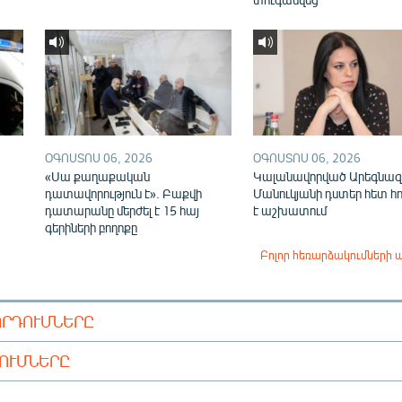
ՕԳՈՍՏՈՍ 06, 2026
ՕԳՈՍՏՈՍ 06, 2026
«Սա քաղաքական
Կալանավորված Արեգնազ
դատավորություն է». Բաքվի
Մանուկյանի դստեր հետ հ
դատարանը մերժել է 15 հայ
է աշխատում
գերիների բողոքը
Բոլոր հեռարձակումների 
ՈՐԴՈՒՄՆԵՐԸ
ԴՈՒՄՆԵՐԸ