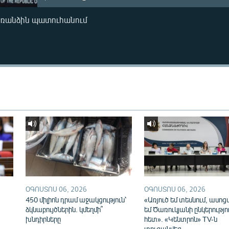
առանձին պատուհանում
ՕԳՈՍՏՈՍ 06, 2026
ՕԳՈՍՏՈՍ 06, 2026
450 միլիոն դրամ աջակցություն՝
«Առյուծ եմ տեսնում, ասոց
ձկնաբույծներին. կմեղմի՞
եմ Ծառուկյանի ընկերությո
խնդիրները
հետ». «Կենտրոն» TV-ն
տուգանվեց