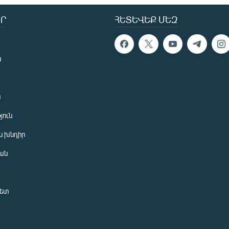
Ր
ՀԵՏԵՎԵՔ ՄԵԶ
ն
ն
յուն
 խնդիր
ան
նետ