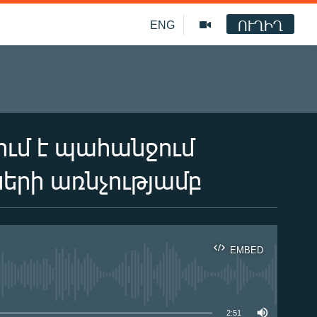
ՈՒՂԻՂ
ENG
ւմ է պահանջում
երի առնչությամբ
EMBED
ble
2:51