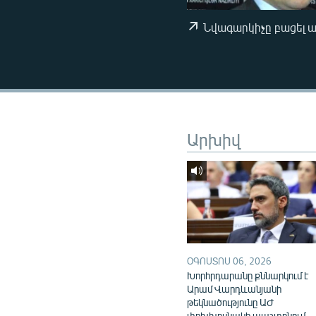
ՄԻՋԱԶԳԱՅԻՆ
ՄՇԱԿՈՒՅԹ
Նվագարկիչը բացել 
ՍՊՈՐՏ
ՄԵԿՆԱԲԱՆՈՒԹՅՈՒՆ
ՏՏ ԵՒ ԻՆՏԵՐՆԵՏ
ԿՈՐՈՆԱՎԻՐՈՒՍ
Արխիվ
ԱՐԽԻՎ
ՏԵՍԱՆՅՈՒԹԵՐ
ԲԱՆԱՎԵՃ
ՁԳՏԵԼՈՎ ԼԱՎԱԳՈՒՅՆԻՆ
ՓՈԴՔԱՍԹ
ՕԳՈՍՏՈՍ 06, 2026
Խորհրդարանը քննարկում է
Արամ Վարդևանյանի
թեկնածությունը ԱԺ
փոխխոսնակի պաշտոնում