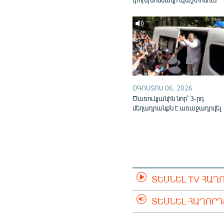
ՕԳՈՍՏՈՍ 06, 2026
Ծառուկյանին նոր՝ 3-րդ
մեղադրանքն է առաջադրվել
ՏԵՍՆԵԼ TV ՀԱՂ
ՏԵՍՆԵԼ ՀԱՂՈՐ