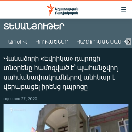
Մատչելիության
հղումներ
Անցնել
ՏԵՍԱՆՅՈՒԹԵՐ
հիմնական
ԱԶԱՏՈՒԹՅՈՒՆ TV
բովանդակությանը
ԱՐԽԻՎ
ՀՈԴՎԱԾՆԵՐ
ՀԱՂՈՐԴՄԱՆ ՄԱՍԻՆ
ՀԱՅԱՍՏԱՆ
Անցնել
հիմնական
ՔԱՂԱՔԱԿԱՆ
Վանաձորի «Էվրիկա» դպրոցի
մենյուին
ԸՆՏՐՈՒԹՅՈՒՆՆԵՐ 2026
Որոնում
տնօրենը համոզված է՝ պահանջվող
ԻՐԱՎՈՒՆՔ
սահմանափակումներով անհնար է
ՀԱՍԱՐԱԿՈՒԹՅՈՒՆ
վերաբացել իրենց դպրոցը
ՏՆՏԵՍՈՒԹՅՈՒՆ
օգոստոս 27, 2020
ՂԱՐԱԲԱՂ
ՊԱՏԵՐԱԶՄԻ 6 ՇԱԲԱԹՆԵՐԸ
ՏԱՐԱԾԱՇՐՋԱՆ