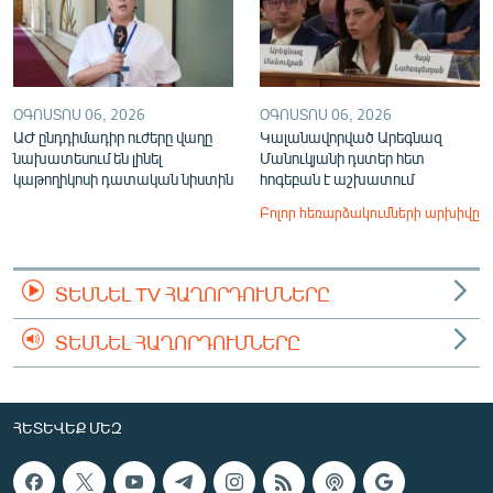
ՕԳՈՍՏՈՍ 06, 2026
ՕԳՈՍՏՈՍ 06, 2026
ԱԺ ընդդիմադիր ուժերը վաղը
Կալանավորված Արեգնազ
նախատեսում են լինել
Մանուկյանի դստեր հետ
կաթողիկոսի դատական նիստին
հոգեբան է աշխատում
Բոլոր հեռարձակումների արխիվը
ՏԵՍՆԵԼ TV ՀԱՂՈՐԴՈՒՄՆԵՐԸ
ՏԵՍՆԵԼ ՀԱՂՈՐԴՈՒՄՆԵՐԸ
ՀԵՏԵՎԵՔ ՄԵԶ