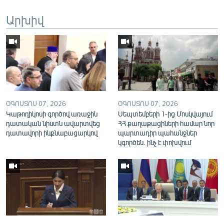
English
Արխիվ
Русский
ՀԵՏԵՎԵՔ ՄԵԶ
ՕԳՈՍՏՈՍ 07, 2026
ՕԳՈՍՏՈՍ 07, 2026
Կաթողիկոսի գործով առաջին
Սեպտեմբերի 1-ից Մոսկվայում
«Ազատության» բոլոր կայքերը
դատական նիստն ավարտվեց
ՀՀ քաղաքացիների համար նոր
դատավորի ինքնաբացարկով
պարտադիր պահանջներ
կգործեն. ինչ է փոխվում