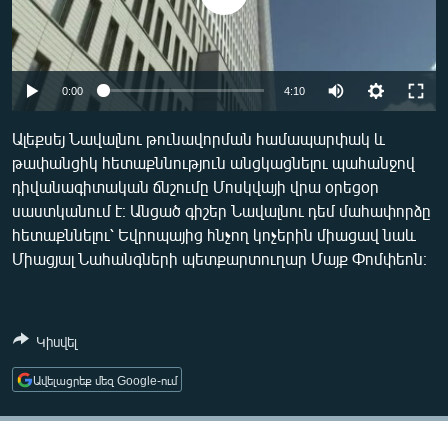
ՄԻՋԱԶԳԱՅԻՆ
ՄՇԱԿՈՒՅԹ
ՍՊՈՐՏ
Auto
0:00
4:10
ՄԵԿՆԱԲԱՆՈՒԹՅՈՒՆ
240p
Ալեքսեյ Նավալնու թունավորման համապարփակ և
ՏՏ ԵՒ ԻՆՏԵՐՆԵՏ
թափանցիկ հետաքննություն անցկացնելու պահանջով
360p
դիվանագիտական ճնշումը Մոսկվայի վրա օրեցօր
ԿՈՐՈՆԱՎԻՐՈՒՍ
480p
Auto
240p
360p
480p
սաստկանում է։ Անցած գիշեր Նավալնու դեմ մահափորձը
ԱՐԽԻՎ
հետաքննելու՝ Եվրոպայից հնչող կոչերին միացավ նաև
720p
720p
Միացյալ Նահանգների պետքարտուղար Մայք Փոմփեոն։
ՏԵՍԱՆՅՈՒԹԵՐ
ԲԱՆԱՎԵՃ
ՁԳՏԵԼՈՎ ԼԱՎԱԳՈՒՅՆԻՆ
Կիսվել
ՓՈԴՔԱՍԹ
Ավելացրեք մեզ Google-ում
Հայերեն