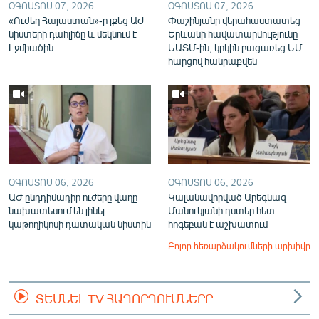
ՕԳՈՍՏՈՍ 07, 2026
ՕԳՈՍՏՈՍ 07, 2026
«Ուժեղ Հայաստան»-ը լքեց ԱԺ
Փաշինյանը վերահաստատեց
նիստերի դահլիճը և մեկնում է
Երևանի հավատարմությունը
Էջմիածին
ԵԱՏՄ-ին, կրկին բացառեց ԵՄ
հարցով հանրաքվեն
ՕԳՈՍՏՈՍ 06, 2026
ՕԳՈՍՏՈՍ 06, 2026
ԱԺ ընդդիմադիր ուժերը վաղը
Կալանավորված Արեգնազ
նախատեսում են լինել
Մանուկյանի դստեր հետ
կաթողիկոսի դատական նիստին
հոգեբան է աշխատում
Բոլոր հեռարձակումների արխիվը
ՏԵՍՆԵԼ TV ՀԱՂՈՐԴՈՒՄՆԵՐԸ