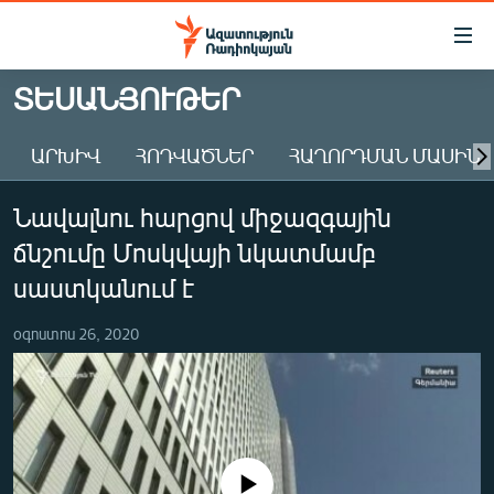
Մատչելիության
հղումներ
Անցնել
ՏԵՍԱՆՅՈՒԹԵՐ
հիմնական
ԱԶԱՏՈՒԹՅՈՒՆ TV
բովանդակությանը
ԱՐԽԻՎ
ՀՈԴՎԱԾՆԵՐ
ՀԱՂՈՐԴՄԱՆ ՄԱՍԻՆ
ՀԱՅԱՍՏԱՆ
Անցնել
հիմնական
ՔԱՂԱՔԱԿԱՆ
Նավալնու հարցով միջազգային
մենյուին
ԸՆՏՐՈՒԹՅՈՒՆՆԵՐ 2026
Որոնում
ճնշումը Մոսկվայի նկատմամբ
ԻՐԱՎՈՒՆՔ
սաստկանում է
ՀԱՍԱՐԱԿՈՒԹՅՈՒՆ
օգոստոս 26, 2020
ՏՆՏԵՍՈՒԹՅՈՒՆ
ՂԱՐԱԲԱՂ
ՊԱՏԵՐԱԶՄԻ 6 ՇԱԲԱԹՆԵՐԸ
ՏԱՐԱԾԱՇՐՋԱՆ
No media source currently available