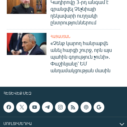
Կադիրովը 3-րդ անգամ է
գրանցվել Չեչնիայի
ղեկավարի ուղղակի
ընտրություններում
ՀԱՅԱՍՏԱՆ
«Չենք կարող հանրաքվե
անել հարցի շուրջ, որն այս
պահին գոյություն չունի»․
Փաշինյանը՝ ԵՄ
անդամակցության մասին
ՀԵՏԵՎԵՔ ՄԵԶ
ՄՈՒԼՏԻՄԵԴԻԱ