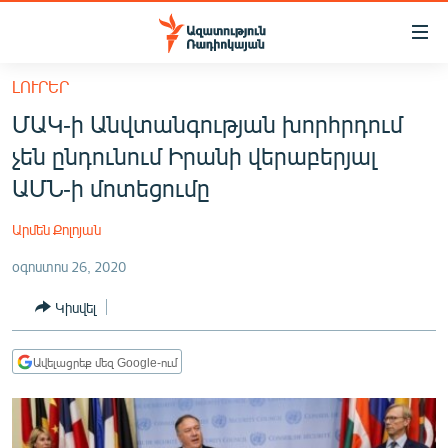
Մատչելիության
հղումներ
Անցնել
ԼՈՒՐԵՐ
հիմնական
ԱԶԱՏՈՒԹՅՈՒՆ TV
ՄԱԿ-ի Անվտանգության խորհրդում
բովանդակությանը
ՀԱՅԱՍՏԱՆ
Անցնել
չեն ընդունում Իրանի վերաբերյալ
հիմնական
ՔԱՂԱՔԱԿԱՆ
ԱՄՆ-ի մոտեցումը
մենյուին
ԸՆՏՐՈՒԹՅՈՒՆՆԵՐ 2026
Որոնում
Արմեն Քոլոյան
ԻՐԱՎՈՒՆՔ
օգոստոս 26, 2020
ՀԱՍԱՐԱԿՈՒԹՅՈՒՆ
Կիսվել
ՏՆՏԵՍՈՒԹՅՈՒՆ
ՂԱՐԱԲԱՂ
Ավելացրեք մեզ Google-ում
ՊԱՏԵՐԱԶՄԻ 6 ՇԱԲԱԹՆԵՐԸ
ՏԱՐԱԾԱՇՐՋԱՆ