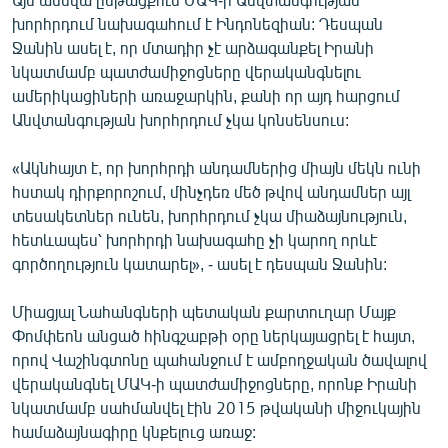
English
խորհրդում նախագահում է Ինդոնեզիան: Դեսպան
Ջանին ասել է, որ մտադիր չէ արձագանքել Իրանի
Русский
նկատմամբ պատժամիջոցները վերականգնելու
ամերիկացիների առաջարկին, քանի որ այդ հարցում
ՀԵՏԵՎԵՔ ՄԵԶ
Անվտանգության խորհրդում չկա կոնսենսուս:
«Ակնհայտ է, որ խորհրդի անդամներից միայն մեկն ունի
հստակ դիրքորոշում, մինչդեռ մեծ թվով անդամներ այլ
տեսակետներ ունեն, խորհրդում չկա միաձայնություն,
հետևապես՝ խորհրդի նախագահը չի կարող որևէ
«Ազատության» բոլոր կայքերը
գործողություն կատարել», - ասել է դեսպան Ջանին:
Միացյալ Նահանգների պետական քարտուղար Մայք
Փոմփեոն անցած հինգշաբթի օրը ներկայացրել է հայտ,
որով Վաշինգտոնը պահանջում է ամբողջական ծավալով
վերականգնել ՄԱԿ-ի պատժամիջոցները, որոնք Իրանի
նկատմամբ սահմանվել էին 2015 թվականի միջուկային
համաձայնագիրը կնքելուց առաջ: