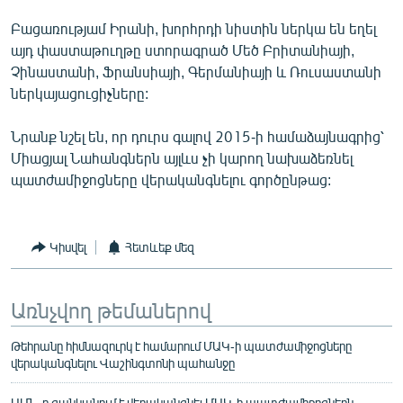
Բացառությամ Իրանի, խորհրդի նիստին ներկա են եղել
այդ փաստաթուղթը ստորագրած Մեծ Բրիտանիայի,
Չինաստանի, Ֆրանսիայի, Գերմանիայի և Ռուսաստանի
ներկայացուցիչները:
Նրանք նշել են, որ դուրս գալով 2015-ի համաձայնագրից՝
Միացյալ Նահանգներն այլևս չի կարող նախաձեռնել
պատժամիջոցները վերականգնելու գործընթաց:
Կիսվել
Հետևեք մեզ
Առնչվող թեմաներով
Թեհրանը հիմնազուրկ է համարում ՄԱԿ-ի պատժամիջոցները
վերականգնելու Վաշինգտոնի պահանջը
ԱՄՆ-ը ցանկանում է վերականգնել ՄԱԿ-ի պատժամիջոցներն