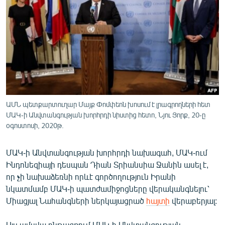
ՄԻՋԱԶԳԱՅԻՆ
ՄՇԱԿՈՒՅԹ
ՍՊՈՐՏ
ՄԵԿՆԱԲԱՆՈՒԹՅՈՒՆ
ՏՏ ԵՒ ԻՆՏԵՐՆԵՏ
ԿՈՐՈՆԱՎԻՐՈՒՍ
ԱՄՆ պետքարտուղար Մայք Փոմփեոն խոսում է լրագրողների հետ
ՄԱԿ-ի Անվտանգության խորհրդի նիստից հետո, Նյու Յորք, 20-ը
ԱՐԽԻՎ
օգոստոսի, 2020թ.
ՏԵՍԱՆՅՈՒԹԵՐ
ՄԱԿ-ի Անվտանգության խորհրդի նախագահ, ՄԱԿ-ում
ԲԱՆԱՎԵՃ
Ինդոնեզիայի դեսպան Դիան Տրիանսիա Ջանին ասել է,
ՁԳՏԵԼՈՎ ԼԱՎԱԳՈՒՅՆԻՆ
որ չի նախաձեռնի որևէ գործողություն Իրանի
նկատմամբ ՄԱԿ-ի պատժամիջոցները վերականգնելու՝
ՓՈԴՔԱՍԹ
Միացյալ Նահանգների ներկայացրած
հայտի
վերաբերյալ:
Հայերեն
Այս ամսվա ընթացքում ՄԱԿ-ի Անվտանգության