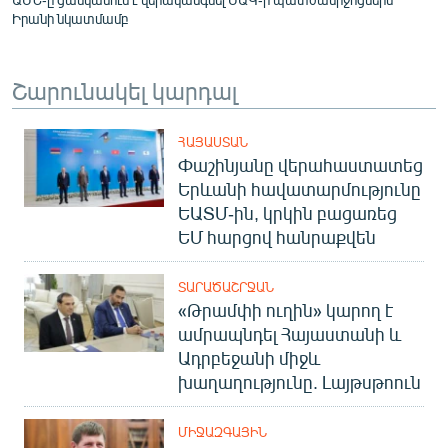
Իրանի նկատմամբ
Շարունակել կարդալ
ՀԱՅԱՍՏԱՆ
Փաշինյանը վերահաստատեց
Երևանի հավատարմությունը
ԵԱՏՄ-ին, կրկին բացառեց
ԵՄ հարցով հանրաքվեն
ՏԱՐԱԾԱՇՐՋԱՆ
«Թրամփի ուղին» կարող է
ամրապնդել Հայաստանի և
Ադրբեջանի միջև
խաղաղությունը. Լայթսթոուն
ՄԻՋԱԶԳԱՅԻՆ