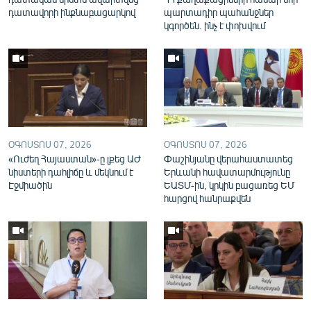
English
դատավորի ինքնաբացարկով
պարտադիր պահանջներ
կգործեն. ինչ է փոխվում
Русский
ՀԵՏԵՎԵՔ ՄԵԶ
ՕԳՈՍՏՈՍ 07, 2026
ՕԳՈՍՏՈՍ 07, 2026
«Ուժեղ Հայաստան»-ը լքեց ԱԺ
Փաշինյանը վերահաստատեց
«Ազատության» բոլոր կայքերը
նիստերի դահլիճը և մեկնում է
Երևանի հավատարմությունը
Էջմիածին
ԵԱՏՄ-ին, կրկին բացառեց ԵՄ
հարցով հանրաքվեն