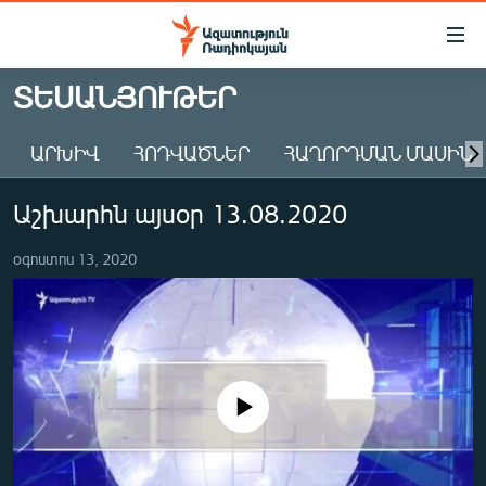
Մատչելիության
հղումներ
Անցնել
ՏԵՍԱՆՅՈՒԹԵՐ
հիմնական
ԱԶԱՏՈՒԹՅՈՒՆ TV
բովանդակությանը
ԱՐԽԻՎ
ՀՈԴՎԱԾՆԵՐ
ՀԱՂՈՐԴՄԱՆ ՄԱՍԻՆ
ՀԱՅԱՍՏԱՆ
Անցնել
հիմնական
ՔԱՂԱՔԱԿԱՆ
Աշխարհն այսօր 13.08.2020
մենյուին
ԸՆՏՐՈՒԹՅՈՒՆՆԵՐ 2026
Որոնում
օգոստոս 13, 2020
ԻՐԱՎՈՒՆՔ
ՀԱՍԱՐԱԿՈՒԹՅՈՒՆ
ՏՆՏԵՍՈՒԹՅՈՒՆ
ՂԱՐԱԲԱՂ
No media source currently available
ՊԱՏԵՐԱԶՄԻ 6 ՇԱԲԱԹՆԵՐԸ
ՏԱՐԱԾԱՇՐՋԱՆ