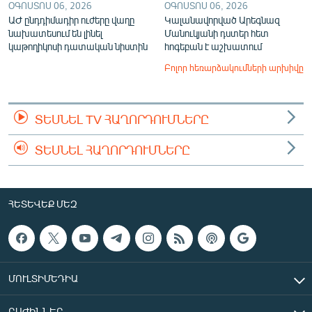
ՕԳՈՍՏՈՍ 06, 2026
ՕԳՈՍՏՈՍ 06, 2026
ԱԺ ընդդիմադիր ուժերը վաղը
Կալանավորված Արեգնազ
նախատեսում են լինել
Մանուկյանի դստեր հետ
կաթողիկոսի դատական նիստին
հոգեբան է աշխատում
Բոլոր հեռարձակումների արխիվը
ՏԵՍՆԵԼ TV ՀԱՂՈՐԴՈՒՄՆԵՐԸ
ՏԵՍՆԵԼ ՀԱՂՈՐԴՈՒՄՆԵՐԸ
ՀԵՏԵՎԵՔ ՄԵԶ
ՄՈՒԼՏԻՄԵԴԻԱ
ԲԱԺԻՆՆԵՐ