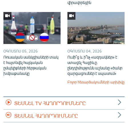
վիրավորեցին
ՕԳՈՍՏՈՍ 05, 2026
ՕԳՈՍՏՈՍ 04, 2026
Ռուսական սանկցիաների տակ
Ումի՞ց և ի՞նչ «ազդակներ» է
է հայտնվել հայկական
ստացել Հաջիևը.
ըմպելիքների հերթական
ընդդիմությունն աշնանը «ծանր
խմբաքանակը
զարգացումներ է սպասում»
Բոլոր հեռարձակումների արխիվը
ՏԵՍՆԵԼ TV ՀԱՂՈՐԴՈՒՄՆԵՐԸ
ՏԵՍՆԵԼ ՀԱՂՈՐԴՈՒՄՆԵՐԸ