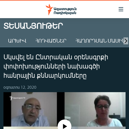
Մատչելիության
հղումներ
Անցնել
ՏԵՍԱՆՅՈՒԹԵՐ
հիմնական
ԱԶԱՏՈՒԹՅՈՒՆ TV
բովանդակությանը
ԱՐԽԻՎ
ՀՈԴՎԱԾՆԵՐ
ՀԱՂՈՐԴՄԱՆ ՄԱՍԻՆ
ՀԱՅԱՍՏԱՆ
Անցնել
հիմնական
ՔԱՂԱՔԱԿԱՆ
Սկսվել են Ընտրական օրենսգրքի
մենյուին
ԸՆՏՐՈՒԹՅՈՒՆՆԵՐ 2026
Որոնում
փոփոխությունների նախագծի
ԻՐԱՎՈՒՆՔ
հանրային քննարկումները
ՀԱՍԱՐԱԿՈՒԹՅՈՒՆ
օգոստոս 12, 2020
ՏՆՏԵՍՈՒԹՅՈՒՆ
ՂԱՐԱԲԱՂ
ՊԱՏԵՐԱԶՄԻ 6 ՇԱԲԱԹՆԵՐԸ
ՏԱՐԱԾԱՇՐՋԱՆ
No media source currently available