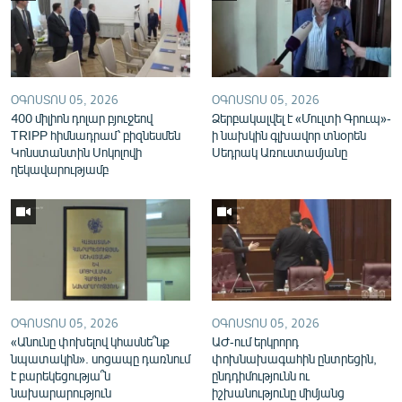
English
Русский
ՀԵՏԵՎԵՔ ՄԵԶ
ՕԳՈՍՏՈՍ 05, 2026
ՕԳՈՍՏՈՍ 05, 2026
400 միլիոն դոլար բյուջեով
Ձերբակալվել է «Մուլտի Գրուպ»-
TRIPP հիմնադրամ՝ բիզնեսմեն
ի նախկին գլխավոր տնօրեն
Կոնստանտին Սոկոլովի
Սեդրակ Առուստամյանը
ղեկավարությամբ
«Ազատության» բոլոր կայքերը
ՕԳՈՍՏՈՍ 05, 2026
ՕԳՈՍՏՈՍ 05, 2026
«Անունը փոխելով կհասնե՞նք
ԱԺ-ում երկրորդ
նպատակին». սոցապը դառնում
փոխնախագահին ընտրեցին,
է բարեկեցությա՞ն
ընդդիմությունն ու
նախարարություն
իշխանությունը միմյանց