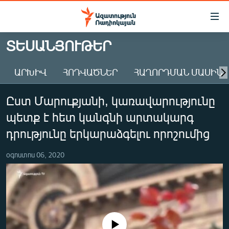
Մատչելիության
հղումներ
Անցնել
ՏԵՍԱՆՅՈՒԹԵՐ
հիմնական
ԱԶԱՏՈՒԹՅՈՒՆ TV
բովանդակությանը
ԱՐԽԻՎ
ՀՈԴՎԱԾՆԵՐ
ՀԱՂՈՐԴՄԱՆ ՄԱՍԻՆ
ՀԱՅԱՍՏԱՆ
Անցնել
հիմնական
ՔԱՂԱՔԱԿԱՆ
Ըստ Մարուքյանի, կառավարությունը
մենյուին
ԸՆՏՐՈՒԹՅՈՒՆՆԵՐ 2026
Որոնում
պետք է հետ կանգնի արտակարգ
ԻՐԱՎՈՒՆՔ
դրությունը երկարաձգելու որոշումից
ՀԱՍԱՐԱԿՈՒԹՅՈՒՆ
օգոստոս 06, 2020
ՏՆՏԵՍՈՒԹՅՈՒՆ
ՂԱՐԱԲԱՂ
ՊԱՏԵՐԱԶՄԻ 6 ՇԱԲԱԹՆԵՐԸ
ՏԱՐԱԾԱՇՐՋԱՆ
No media source currently available