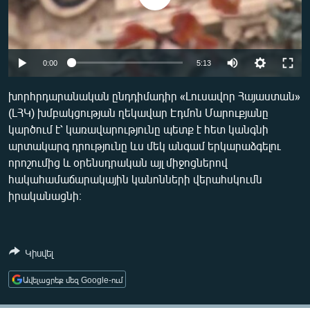
ՄԻՋԱԶԳԱՅԻՆ
ՄՇԱԿՈՒՅԹ
ՍՊՈՐՏ
Auto
0:00
5:13
ՄԵԿՆԱԲԱՆՈՒԹՅՈՒՆ
240p
խորհրդարանական ընդդիմադիր «Լուսավոր Հայաստան»
ՏՏ ԵՒ ԻՆՏԵՐՆԵՏ
(ԼՀԿ) խմբակցության ղեկավար Էդմոն Մարուքյանը
360p
կարծում է՝ կառավարությունը պետք է հետ կանգնի
ԿՈՐՈՆԱՎԻՐՈՒՍ
480p
Auto
240p
360p
480p
արտակարգ դրությունը ևս մեկ անգամ երկարաձգելու
ԱՐԽԻՎ
որոշումից և օրենսդրական այլ միջոցներով
720p
720p
հակահամաճարակային կանոնների վերահսկումն
ՏԵՍԱՆՅՈՒԹԵՐ
իրականացնի։
ԲԱՆԱՎԵՃ
ՁԳՏԵԼՈՎ ԼԱՎԱԳՈՒՅՆԻՆ
Կիսվել
ՓՈԴՔԱՍԹ
Ավելացրեք մեզ Google-ում
Հայերեն