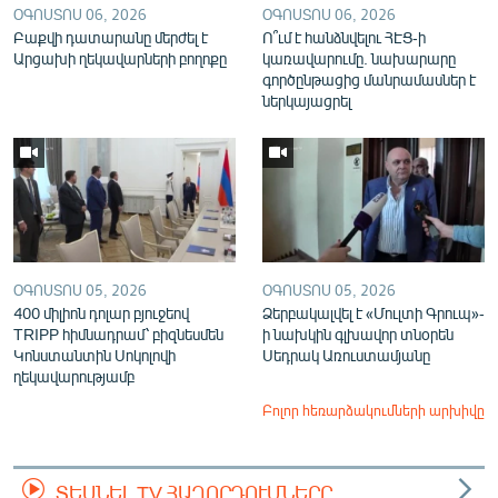
ՕԳՈՍՏՈՍ 06, 2026
ՕԳՈՍՏՈՍ 06, 2026
Բաքվի դատարանը մերժել է
Ո՞ւմ է հանձնվելու ՀԷՑ-ի
Արցախի ղեկավարների բողոքը
կառավարումը. նախարարը
գործընթացից մանրամասներ է
ներկայացրել
ՕԳՈՍՏՈՍ 05, 2026
ՕԳՈՍՏՈՍ 05, 2026
400 միլիոն դոլար բյուջեով
Ձերբակալվել է «Մուլտի Գրուպ»-
TRIPP հիմնադրամ՝ բիզնեսմեն
ի նախկին գլխավոր տնօրեն
Կոնստանտին Սոկոլովի
Սեդրակ Առուստամյանը
ղեկավարությամբ
Բոլոր հեռարձակումների արխիվը
ՏԵՍՆԵԼ TV ՀԱՂՈՐԴՈՒՄՆԵՐԸ