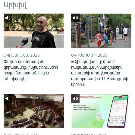
Արխիվ
English
Русский
ՀԵՏԵՎԵՔ ՄԵԶ
ՕԳՈՍՏՈՍ 08, 2026
ՕԳՈՍՏՈՍ 07, 2026
Փախուստ ռուսական
«Օլիմպավան»-ը փակ է.
զորամասից. ինչու է ռուսների
հավաքականի մարզիկներն
հոսքը Հայաստան կրկին
աշխարհի առաջնությանը
«Ազատության» բոլոր կայքերը
ակտիվացել
պատրաստվում են Հրազդանի
կիրճում