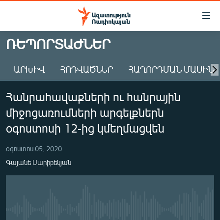
Մատչելիության
հղումներ
Անցնել
ՌԵՊՈՐՏԱԺՆԵՐ
հիմնական
ԱԶԱՏՈՒԹՅՈՒՆ TV
բովանդակությանը
ԱՐԽԻՎ
ՀՈԴՎԱԾՆԵՐ
ՀԱՂՈՐԴՄԱՆ ՄԱՍԻՆ
ՀԱՅԱՍՏԱՆ
Անցնել
հիմնական
ՔԱՂԱՔԱԿԱՆ
Հանրահավաքների ու հանրային
մենյուին
ԸՆՏՐՈՒԹՅՈՒՆՆԵՐ 2026
Որոնում
միջոցառումների արգելքներն
ԻՐԱՎՈՒՆՔ
օգոստոսի 12-ից կմեղմացվեն
ՀԱՍԱՐԱԿՈՒԹՅՈՒՆ
օգոստոս 05, 2020
ՏՆՏԵՍՈՒԹՅՈՒՆ
Գայանե Սարիբեկյան
ՂԱՐԱԲԱՂ
ՊԱՏԵՐԱԶՄԻ 6 ՇԱԲԱԹՆԵՐԸ
ՏԱՐԱԾԱՇՐՋԱՆ
No media source currently available