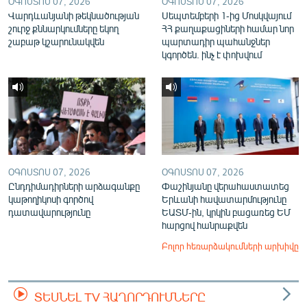
ՕԳՈՍՏՈՍ 07, 2026
ՕԳՈՍՏՈՍ 07, 2026
Վարդևանյանի թեկնածության
Սեպտեմբերի 1-ից Մոսկվայում
շուրջ քննարկումները եկող
ՀՀ քաղաքացիների համար նոր
շաբաթ կշարունակվեն
պարտադիր պահանջներ
կգործեն. ինչ է փոխվում
ՕԳՈՍՏՈՍ 07, 2026
ՕԳՈՍՏՈՍ 07, 2026
Ընդդիմադիրների արձագանքը
Փաշինյանը վերահաստատեց
կաթողիկոսի գործով
Երևանի հավատարմությունը
դատավարությունը
ԵԱՏՄ-ին, կրկին բացառեց ԵՄ
հարցով հանրաքվեն
Բոլոր հեռարձակումների արխիվը
ՏԵՍՆԵԼ TV ՀԱՂՈՐԴՈՒՄՆԵՐԸ