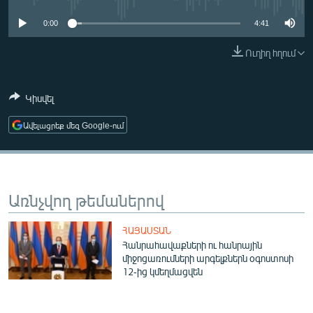
ՄԻՋԱԶԳԱՅԻՆ
0:00
4:41
ՄՇԱԿՈՒՅԹ
Ուղիղ հղում
ՍՊՈՐՏ
ՄԵԿՆԱԲԱՆՈՒԹՅՈՒՆ
Կիսվել
ՏՏ ԵՒ ԻՆՏԵՐՆԵՏ
Ավելացրեք մեզ Google-ում
ԿՈՐՈՆԱՎԻՐՈՒՍ
ԱՐԽԻՎ
ՏԵՍԱՆՅՈՒԹԵՐ
Առնչվող թեմաներով
ԲԱՆԱՎԵՃ
ՀԱՅԱՍՏԱՆ
ՁԳՏԵԼՈՎ ԼԱՎԱԳՈՒՅՆԻՆ
Հանրահավաքների ու հանրային
միջոցառումների արգելքներն օգոստոսի
ՓՈԴՔԱՍԹ
12-ից կմեղմացվեն
Հայերեն