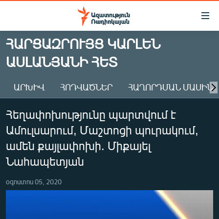
Մատչելիության
հղումներ
Անցնել
ՀԱՐՑԱԶՐՈՒՅՑ ԿԱՐԼԵՆ
հիմնական
ԱԶԱՏՈՒԹՅՈՒՆ TV
ԱՍԼԱՆՅԱՆԻ ՀԵՏ
բովանդակությանը
ՀԱՅԱՍՏԱՆ
Անցնել
հիմնական
ՔԱՂԱՔԱԿԱՆ
ԱՐԽԻՎ
ՀՈԴՎԱԾՆԵՐ
ՀԱՂՈՐԴՄԱՆ ՄԱՍԻՆ
մենյուին
ԸՆՏՐՈՒԹՅՈՒՆՆԵՐ 2026
Որոնում
Հեղափոխությունը պարտվում է
ԻՐԱՎՈՒՆՔ
Ամուլսարում, Մաշտոցի պուրակում,
ՀԱՍԱՐԱԿՈՒԹՅՈՒՆ
ամեն քայլափոխի. Միքայել
ՏՆՏԵՍՈՒԹՅՈՒՆ
Նահապետյան
ՂԱՐԱԲԱՂ
օգոստոս 05, 2020
ՊԱՏԵՐԱԶՄԻ 6 ՇԱԲԱԹՆԵՐԸ
ՏԱՐԱԾԱՇՐՋԱՆ