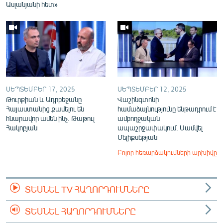
Ասլանյանի հետ»
ՍԵՊՏԵՄԲԵՐ 17, 2025
ՍԵՊՏԵՄԲԵՐ 12, 2025
Թուրքիան և Ադրբեջանը
Վաշինգտոնի
Հայաստանից քամելու են
համաձայնությունը ենթադրում է
հնարավոր ամեն ինչ. Թաթուլ
ամբողջական
Հակոբյան
ապաշրջափակում. Սամվել
Մելիքսեթյան
Բոլոր հեռարձակումների արխիվը
ՏԵՍՆԵԼ TV ՀԱՂՈՐԴՈՒՄՆԵՐԸ
ՏԵՍՆԵԼ ՀԱՂՈՐԴՈՒՄՆԵՐԸ