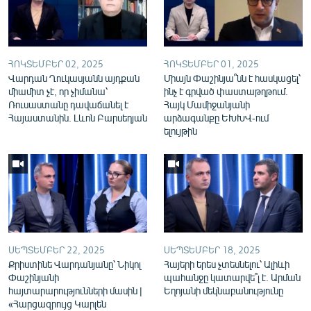
English
Русский
ՀՈԿՏԵՄԲԵՐ 02, 2025
ՀՈԿՏԵՄԲԵՐ 01, 2025
ՀԵՏԵՎԵՔ ՄԵԶ
Վարդան Ղուկասյանն այդքան
Միայն Փաշինյա՞նն է հասկացել՝
միամիտ չէ, որ չիմանա՝
ինչ է գրված փաստաթղթում.
Ռուսաստանը դավաճանել է
Հայկ Մամիջանյանի
Հայաստանին. Լևոն Բարսեղյան
արձագանքը ԵԽԽՎ-ում
ելույթին
«Ազատության» բոլոր կայքերը
ՍԵՊՏԵՄԲԵՐ 22, 2025
ՍԵՊՏԵՄԲԵՐ 18, 2025
Քրիստինե Վարդանյանը՝ Նիկոլ
Հայերի երես չտեսնելու՝ Ալիևի
Փաշինյանի
պահանջը կատարվե՞լ է. Արման
հայտարարությունների մասին |
Եղոյանի մեկնաբանությունը
«Հարցազրույց Կարլեն