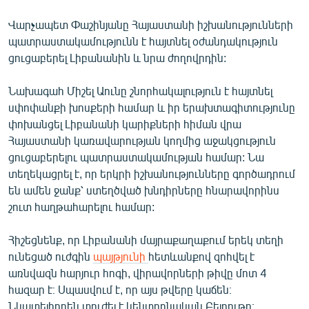
English
Վարչապետ Փաշինյանը Հայաստանի իշխանությունների
Русский
պատրաստակամությունն է հայտնել օժանդակություն
ցուցաբերել Լիբանանին և նրա ժողովրդին:
ՀԵՏԵՎԵՔ ՄԵԶ
Նախագահ Միշել Աունը շնորհակալություն է հայտնել
սփոփանքի խոսքերի համար և իր երախտագիտությունը
փոխանցել Լիբանանի կարիքների հիման վրա
Հայաստանի կառավարության կողմից աջակցություն
ցուցաբերելու պատրաստակամության համար: Նա
«Ազատության» բոլոր կայքերը
տեղեկացրել է, որ երկրի իշխանությունները գործադրում
են ամեն ջանք՝ ստեղծված խնդիրները հնարավորինս
շուտ հաղթահարելու համար:
Հիշեցնենք, որ Լիբանանի մայրաքաղաքում երեկ տեղի
ունեցած ուժգին
պայթյունի
հետևանքով զոհվել է
առնվազն հարյուր հոգի, վիրավորների թիվը մոտ 4
հազար է։ Սպասվում է, որ այս թվերը կաճեն։
Նկատելիորեն տուժել է կենտրոնական Բեյրութը։