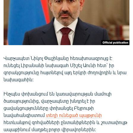
ՄԻՋԱԶԳԱՅԻՆ
ՄՇԱԿՈՒՅԹ
ՍՊՈՐՏ
ՄԵԿՆԱԲԱՆՈՒԹՅՈՒՆ
ՏՏ ԵՒ ԻՆՏԵՐՆԵՏ
Վարչապետ Նիկոլ Փաշինյանը հեռախոսազրույց Է
ԿՈՐՈՆԱՎԻՐՈՒՍ
ունեցել Լիբանանի նախագահ Միշել Աունի հետ` իր
ԱՐԽԻՎ
զորակցությունը հայտնելով այդ երկրի ժողովրդին և նրա
նախագահին:
ՏԵՍԱՆՅՈՒԹԵՐ
ԲԱՆԱՎԵՃ
Ինչպես փոխանցում են կառավարության մամուլի
ծառայությունից, վարչապետը խնդրել է իր
ՁԳՏԵԼՈՎ ԼԱՎԱԳՈՒՅՆԻՆ
ցավակցությունները փոխանցել Բեյրութի
ՓՈԴՔԱՍԹ
նավահանգիստում
տեղի ունեցած պայթյունի
հետևանքով զոհվածների ընտանիքներին և շուտափույթ
Հայերեն
ապաքինում մաղթել բոլոր վիրավորներին: