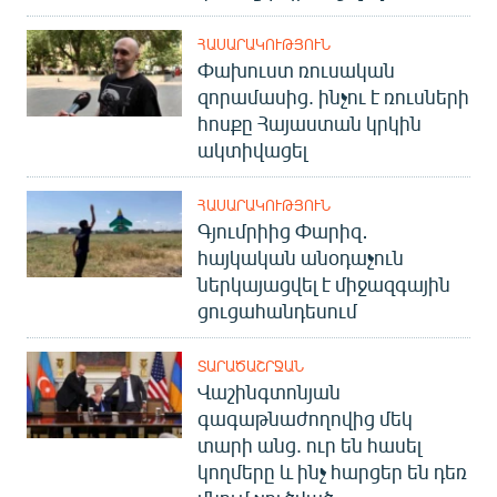
ՀԱՍԱՐԱԿՈՒԹՅՈՒՆ
Փախուստ ռուսական
զորամասից. ինչու է ռուսների
հոսքը Հայաստան կրկին
ակտիվացել
ՀԱՍԱՐԱԿՈՒԹՅՈՒՆ
Գյումրիից Փարիզ․
հայկական անօդաչուն
ներկայացվել է միջազգային
ցուցահանդեսում
ՏԱՐԱԾԱՇՐՋԱՆ
Վաշինգտոնյան
գագաթնաժողովից մեկ
տարի անց. ուր են հասել
կողմերը և ինչ հարցեր են դեռ