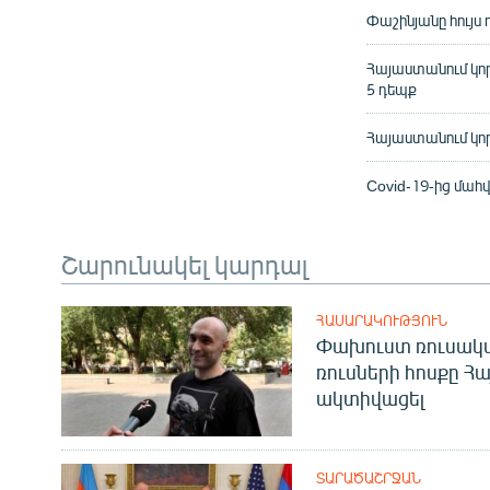
Փաշինյանը հույս
Հայաստանում կորո
5 դեպք
Հայաստանում կոր
Covid-19-ից մահ
Շարունակել կարդալ
ՀԱՍԱՐԱԿՈՒԹՅՈՒՆ
Փախուստ ռուսական
ռուսների հոսքը Հ
ակտիվացել
ՏԱՐԱԾԱՇՐՋԱՆ