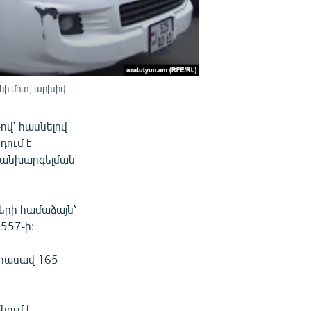
նի մոտ, արխիվ
ով՝ հասնելով
դում է
կանխարգելման
երի համաձայն՝
557-ի:
 հասավ 165
ում է.