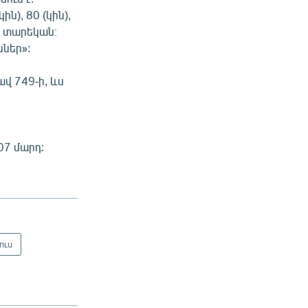
ն), 80 (կին),
դ) տարեկան։
ններ»:
վ 749-ի, ևս
07 մարդ:
ուս