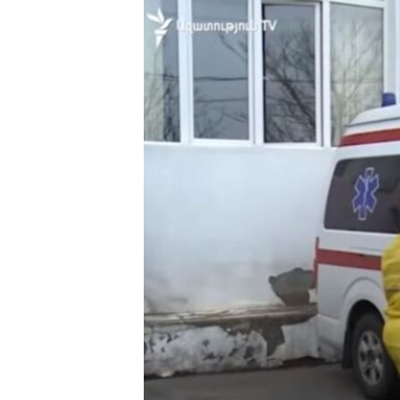
ՄԻՋԱԶԳԱՅԻՆ
ՄՇԱԿՈՒՅԹ
ՍՊՈՐՏ
ՄԵԿՆԱԲԱՆՈՒԹՅՈՒՆ
ՏՏ ԵՒ ԻՆՏԵՐՆԵՏ
ԿՈՐՈՆԱՎԻՐՈՒՍ
ԱՐԽԻՎ
ՏԵՍԱՆՅՈՒԹԵՐ
ԲԱՆԱՎԵՃ
ՁԳՏԵԼՈՎ ԼԱՎԱԳՈՒՅՆԻՆ
ՓՈԴՔԱՍԹ