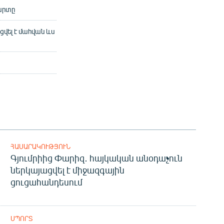
վարտը
ցվել է մահվան ևս
ՀԱՍԱՐԱԿՈՒԹՅՈՒՆ
Գյումրիից Փարիզ․ հայկական անօդաչուն
ներկայացվել է միջազգային
ցուցահանդեսում
ՍՊՈՐՏ