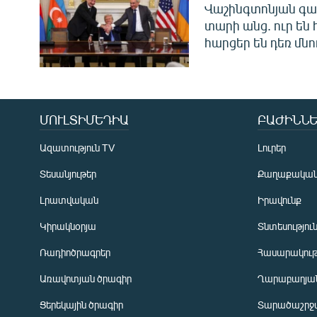
Վաշինգտոնյան գա
տարի անց. ուր են 
հարցեր են դեռ մնո
ՄՈՒԼՏԻՄԵԴԻԱ
ԲԱԺԻՆՆԵ
Ազատություն TV
Լուրեր
Տեսանյութեր
Քաղաքակա
Լրատվական
Իրավունք
Կիրակնօրյա
Տնտեսությու
Ռադիոծրագրեր
Հասարակութ
Առավոտյան ծրագիր
Ղարաբաղյան
Ցերեկային ծրագիր
Տարածաշրջ
Հայերեն