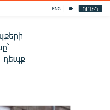
ՈՒՂԻՂ
ENG
պքերի
նը՝
1 դեպք