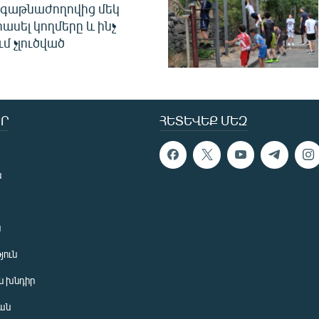
գաթնաժողովից մեկ
հասել կողմերը և ինչ
ւմ չլուծված
Ր
ՀԵՏԵՎԵՔ ՄԵԶ
ն
ն
յուն
 խնդիր
ան