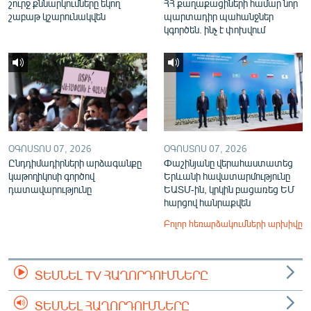
շուրջ քննարկումները եկող
ՀՀ քաղաքացիների համար նոր
շաբաթ կշարունակվեն
պարտադիր պահանջներ
կգործեն. ինչ է փոխվում
ՕԳՈՍՏՈՍ 07, 2026
ՕԳՈՍՏՈՍ 07, 2026
Ընդդիմադիրների արձագանքը
Փաշինյանը վերահաստատեց
կաթողիկոսի գործով
Երևանի հավատարմությունը
դատավարությունը
ԵԱՏՄ-ին, կրկին բացառեց ԵՄ
հարցով հանրաքվեն
Բոլոր հեռարձակումների արխիվը
ՏԵՍՆԵԼ TV ՀԱՂՈՐԴՈՒՄՆԵՐԸ
ՏԵՍՆԵԼ ՀԱՂՈՐԴՈՒՄՆԵՐԸ