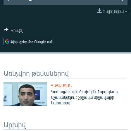
ՄԻՋԱԶԳԱՅԻՆ
Ուղիղ հղում
ՄՇԱԿՈՒՅԹ
ՍՊՈՐՏ
Կիսվել
ՄԵԿՆԱԲԱՆՈՒԹՅՈՒՆ
Ավելացրեք մեզ Google-ում
ՏՏ ԵՒ ԻՆՏԵՐՆԵՏ
ԿՈՐՈՆԱՎԻՐՈՒՍ
ԱՐԽԻՎ
Առնչվող թեմաներով
ՏԵՍԱՆՅՈՒԹԵՐ
ՀԱՅԱՍՏԱՆ
ԲԱՆԱՎԵՃ
Կոտայքի այլևս նախկին մարզպետը
նշանակվելու է շրջակա միջավայրի
ՁԳՏԵԼՈՎ ԼԱՎԱԳՈՒՅՆԻՆ
նախարար
ՓՈԴՔԱՍԹ
Արխիվ
Հայերեն