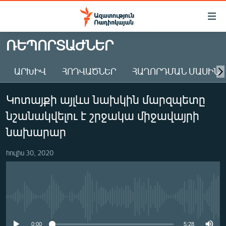
Մատչելիության
հղումներ
Անցնել
ՌԵՊՈՐՏԱԺՆԵՐ
հիմնական
ԱԶԱՏՈՒԹՅՈՒՆ TV
բովանդակությանը
ԱՐԽԻՎ
ՀՈԴՎԱԾՆԵՐ
ՀԱՂՈՐԴՄԱՆ ՄԱՍԻՆ
ՀԱՅԱՍՏԱՆ
Անցնել
հիմնական
ՔԱՂԱՔԱԿԱՆ
Կոտայքի այլևս նախկին մարզպետը
մենյուին
ԸՆՏՐՈՒԹՅՈՒՆՆԵՐ 2026
Որոնում
նշանակվելու է շրջակա միջավայրի
ԻՐԱՎՈՒՆՔ
նախարար
ՀԱՍԱՐԱԿՈՒԹՅՈՒՆ
հուլիս 30, 2020
ՏՆՏԵՍՈՒԹՅՈՒՆ
ՂԱՐԱԲԱՂ
ՊԱՏԵՐԱԶՄԻ 6 ՇԱԲԱԹՆԵՐԸ
No media source currently available
ՏԱՐԱԾԱՇՐՋԱՆ
0:00
5:28