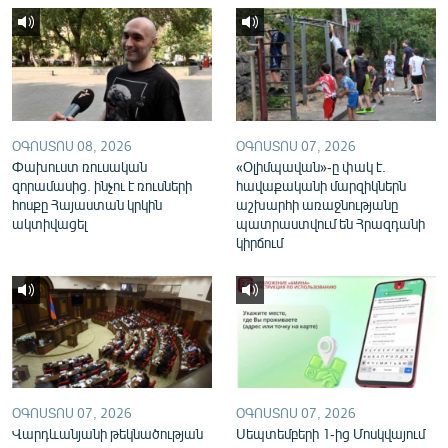
English
Русский
ՀԵՏԵՎԵՔ ՄԵԶ
ՕԳՈՍՏՈՍ 08, 2026
ՕԳՈՍՏՈՍ 07, 2026
Փախուստ ռուսական
«Օլիմպավան»-ը փակ է.
զորամասից. ինչու է ռուսների
հավաքականի մարզիկներն
հոսքը Հայաստան կրկին
աշխարհի առաջնությանը
ակտիվացել
պատրաստվում են Հրազդանի
«Ազատության» բոլոր կայքերը
կիրճում
ՕԳՈՍՏՈՍ 07, 2026
ՕԳՈՍՏՈՍ 07, 2026
Վարդևանյանի թեկնածության
Սեպտեմբերի 1-ից Մոսկվայում