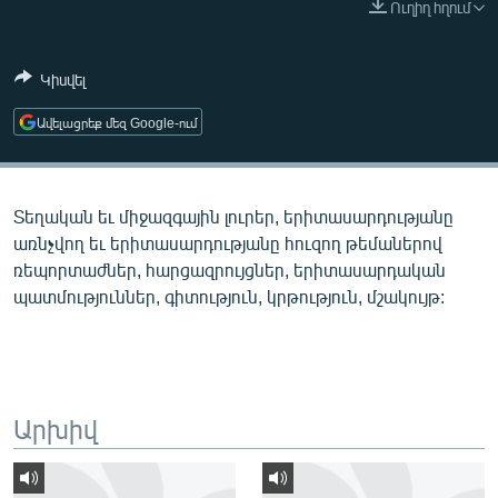
Ուղիղ հղում
ՄԻՋԱԶԳԱՅԻՆ
ՄՇԱԿՈՒՅԹ
Կիսվել
ՍՊՈՐՏ
Ավելացրեք մեզ Google-ում
ՄԵԿՆԱԲԱՆՈՒԹՅՈՒՆ
ՏՏ ԵՒ ԻՆՏԵՐՆԵՏ
Տեղական եւ միջազգային լուրեր, երիտասարդությանը
ԿՈՐՈՆԱՎԻՐՈՒՍ
առնչվող եւ երիտասարդությանը հուզող թեմաներով
ԱՐԽԻՎ
ռեպորտաժներ, հարցազրույցներ, երիտասարդական
պատմություններ, գիտություն, կրթություն, մշակույթ:
ՏԵՍԱՆՅՈՒԹԵՐ
ԲԱՆԱՎԵՃ
ՁԳՏԵԼՈՎ ԼԱՎԱԳՈՒՅՆԻՆ
ՓՈԴՔԱՍԹ
Արխիվ
Հայերեն