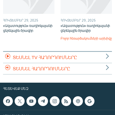
ՀՈԿՏԵՄԲԵՐ 29, 2025
ՀՈԿՏԵՄԲԵՐ 29, 2025
«Ազատություն» ռադիոկայանի
«Ազատություն» ռադիոկայանի
ցերեկային ծրագիր
ցերեկային ծրագիր
Բոլոր հեռարձակումների արխիվը
ՏԵՍՆԵԼ TV ՀԱՂՈՐԴՈՒՄՆԵՐԸ
ՏԵՍՆԵԼ ՀԱՂՈՐԴՈՒՄՆԵՐԸ
ՀԵՏԵՎԵՔ ՄԵԶ