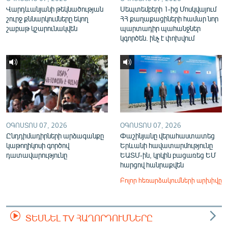
Վարդևանյանի թեկնածության
Սեպտեմբերի 1-ից Մոսկվայում
շուրջ քննարկումները եկող
ՀՀ քաղաքացիների համար նոր
շաբաթ կշարունակվեն
պարտադիր պահանջներ
կգործեն. ինչ է փոխվում
ՕԳՈՍՏՈՍ 07, 2026
ՕԳՈՍՏՈՍ 07, 2026
Ընդդիմադիրների արձագանքը
Փաշինյանը վերահաստատեց
կաթողիկոսի գործով
Երևանի հավատարմությունը
դատավարությունը
ԵԱՏՄ-ին, կրկին բացառեց ԵՄ
հարցով հանրաքվեն
Բոլոր հեռարձակումների արխիվը
ՏԵՍՆԵԼ TV ՀԱՂՈՐԴՈՒՄՆԵՐԸ