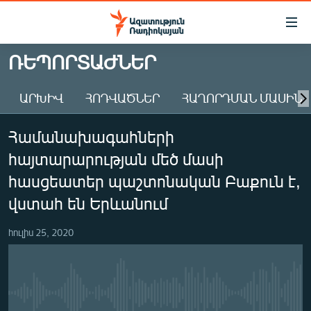
Մատչելիության
հղումներ
Անցնել
ՌԵՊՈՐՏԱԺՆԵՐ
հիմնական
ԱԶԱՏՈՒԹՅՈՒՆ TV
բովանդակությանը
ԱՐԽԻՎ
ՀՈԴՎԱԾՆԵՐ
ՀԱՂՈՐԴՄԱՆ ՄԱՍԻՆ
ՀԱՅԱՍՏԱՆ
Անցնել
հիմնական
ՔԱՂԱՔԱԿԱՆ
Համանախագահների
մենյուին
ԸՆՏՐՈՒԹՅՈՒՆՆԵՐ 2026
Որոնում
հայտարարության մեծ մասի
ԻՐԱՎՈՒՆՔ
հասցեատեր պաշտոնական Բաքուն է,
ՀԱՍԱՐԱԿՈՒԹՅՈՒՆ
վստահ են Երևանում
ՏՆՏԵՍՈՒԹՅՈՒՆ
հուլիս 25, 2020
ՂԱՐԱԲԱՂ
ՊԱՏԵՐԱԶՄԻ 6 ՇԱԲԱԹՆԵՐԸ
ՏԱՐԱԾԱՇՐՋԱՆ
No media source currently available