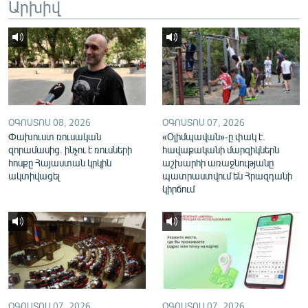
Արխիվ
English
Русский
ՀԵՏԵՎԵՔ ՄԵԶ
ՕԳՈՍՏՈՍ 08, 2026
ՕԳՈՍՏՈՍ 07, 2026
Փախուստ ռուսական
«Օլիմպավան»-ը փակ է.
զորամասից. ինչու է ռուսների
հավաքականի մարզիկներն
հոսքը Հայաստան կրկին
աշխարհի առաջնությանը
«Ազատության» բոլոր կայքերը
ակտիվացել
պատրաստվում են Հրազդանի
կիրճում
ՕԳՈՍՏՈՍ 07, 2026
ՕԳՈՍՏՈՍ 07, 2026