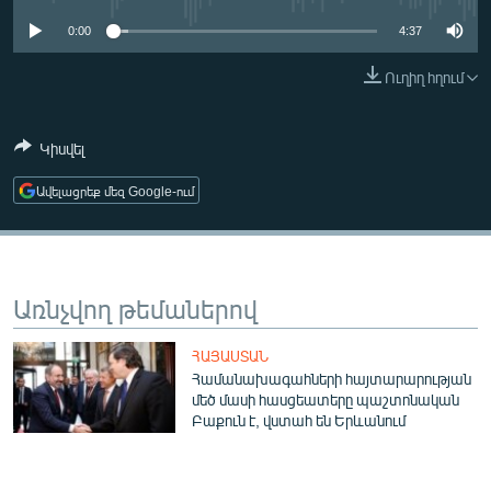
ՄԻՋԱԶԳԱՅԻՆ
0:00
4:37
ՄՇԱԿՈՒՅԹ
Ուղիղ հղում
ՍՊՈՐՏ
ՄԵԿՆԱԲԱՆՈՒԹՅՈՒՆ
Կիսվել
ՏՏ ԵՒ ԻՆՏԵՐՆԵՏ
Ավելացրեք մեզ Google-ում
ԿՈՐՈՆԱՎԻՐՈՒՍ
ԱՐԽԻՎ
ՏԵՍԱՆՅՈՒԹԵՐ
Առնչվող թեմաներով
ԲԱՆԱՎԵՃ
ՀԱՅԱՍՏԱՆ
ՁԳՏԵԼՈՎ ԼԱՎԱԳՈՒՅՆԻՆ
Համանախագահների հայտարարության
մեծ մասի հասցեատերը պաշտոնական
ՓՈԴՔԱՍԹ
Բաքուն է, վստահ են Երևանում
Հայերեն