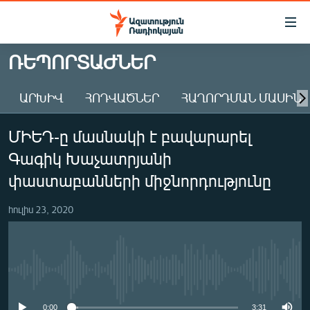
Մատչելիության
հղումներ
Անցնել
ՌԵՊՈՐՏԱԺՆԵՐ
հիմնական
ԱԶԱՏՈՒԹՅՈՒՆ TV
բովանդակությանը
ԱՐԽԻՎ
ՀՈԴՎԱԾՆԵՐ
ՀԱՂՈՐԴՄԱՆ ՄԱՍԻՆ
ՀԱՅԱՍՏԱՆ
Անցնել
հիմնական
ՔԱՂԱՔԱԿԱՆ
ՄԻԵԴ-ը մասնակի է բավարարել
մենյուին
ԸՆՏՐՈՒԹՅՈՒՆՆԵՐ 2026
Որոնում
Գագիկ Խաչատրյանի
ԻՐԱՎՈՒՆՔ
փաստաբանների միջնորդությունը
ՀԱՍԱՐԱԿՈՒԹՅՈՒՆ
հուլիս 23, 2020
ՏՆՏԵՍՈՒԹՅՈՒՆ
ՂԱՐԱԲԱՂ
ՊԱՏԵՐԱԶՄԻ 6 ՇԱԲԱԹՆԵՐԸ
No media source currently available
ՏԱՐԱԾԱՇՐՋԱՆ
0:00
3:31