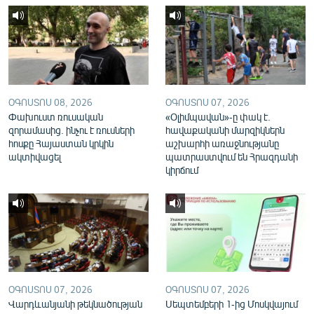
English
Русский
ՀԵՏԵՎԵՔ ՄԵԶ
ՕԳՈՍՏՈՍ 08, 2026
ՕԳՈՍՏՈՍ 07, 2026
Փախուստ ռուսական
«Օլիմպավան»-ը փակ է.
զորամասից. ինչու է ռուսների
հավաքականի մարզիկներն
հոսքը Հայաստան կրկին
աշխարհի առաջնությանը
ակտիվացել
պատրաստվում են Հրազդանի
«Ազատության» բոլոր կայքերը
կիրճում
ՕԳՈՍՏՈՍ 07, 2026
ՕԳՈՍՏՈՍ 07, 2026
Վարդևանյանի թեկնածության
Սեպտեմբերի 1-ից Մոսկվայում