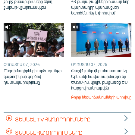
շուրջ քննարկումները եկող
ՀՀ քաղաքացիների համար նոր
շաբաթ կշարունակվեն
պարտադիր պահանջներ
կգործեն. ինչ է փոխվում
ՕԳՈՍՏՈՍ 07, 2026
ՕԳՈՍՏՈՍ 07, 2026
Ընդդիմադիրների արձագանքը
Փաշինյանը վերահաստատեց
կաթողիկոսի գործով
Երևանի հավատարմությունը
դատավարությունը
ԵԱՏՄ-ին, կրկին բացառեց ԵՄ
հարցով հանրաքվեն
Բոլոր հեռարձակումների արխիվը
ՏԵՍՆԵԼ TV ՀԱՂՈՐԴՈՒՄՆԵՐԸ
ՏԵՍՆԵԼ ՀԱՂՈՐԴՈՒՄՆԵՐԸ