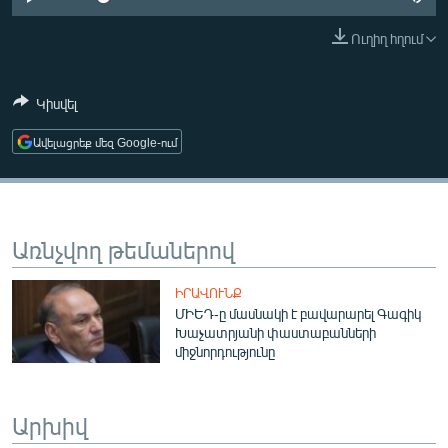
ՄԻՋԱԶԳԱՅԻՆ
Ուղիղ հղում
ՄՇԱԿՈՒՅԹ
ՍՊՈՐՏ
Կիսվել
ՄԵԿՆԱԲԱՆՈՒԹՅՈՒՆ
Ավելացրեք մեզ Google-ում
ՏՏ ԵՒ ԻՆՏԵՐՆԵՏ
ԿՈՐՈՆԱՎԻՐՈՒՍ
ԱՐԽԻՎ
Առնչվող թեմաներով
ՏԵՍԱՆՅՈՒԹԵՐ
ԻՐԱՎՈՒՆՔ
ԲԱՆԱՎԵՃ
ՄԻԵԴ-ը մասնակի է բավարարել Գագիկ
Խաչատրյանի փաստաբանների
ՁԳՏԵԼՈՎ ԼԱՎԱԳՈՒՅՆԻՆ
միջնորդությունը
ՓՈԴՔԱՍԹ
Արխիվ
Հայերեն