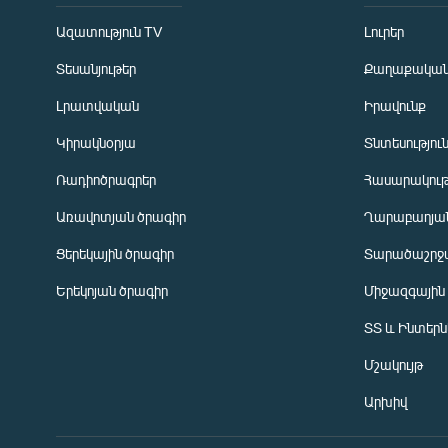
Ազատություն TV
Լուրեր
Տեսանյութեր
Քաղաքակա
Լրատվական
Իրավունք
Կիրակնօրյա
Տնտեսությու
Ռադիոծրագրեր
Հասարակութ
Առավոտյան ծրագիր
Ղարաբաղյան
Ցերեկային ծրագիր
Տարածաշրջ
Հայերեն
Երեկոյան ծրագիր
Միջազգային
English
ՏՏ և Ինտեր
Русский
Մշակույթ
ՀԵՏԵՎԵՔ ՄԵԶ
Արխիվ