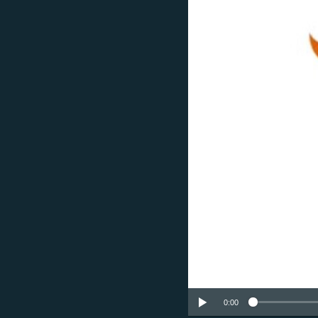
ՄԻՋԱԶԳԱՅԻՆ
ՄՇԱԿՈՒՅԹ
ՍՊՈՐՏ
ՄԵԿՆԱԲԱՆՈՒԹՅՈՒՆ
ՏՏ ԵՒ ԻՆՏԵՐՆԵՏ
ԿՈՐՈՆԱՎԻՐՈՒՍ
ԱՐԽԻՎ
ՏԵՍԱՆՅՈՒԹԵՐ
ԲԱՆԱՎԵՃ
ՁԳՏԵԼՈՎ ԼԱՎԱԳՈՒՅՆԻՆ
ՓՈԴՔԱՍԹ
0:00