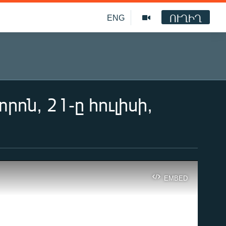
ՈՒՂԻՂ
ENG
ոն, 21-ը հուլիսի,
EMBED