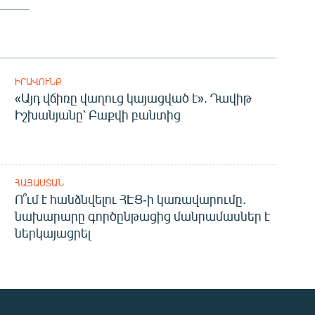
ԻՐԱՎՈՒՆՔ
«Այդ վճիռը վաղուց կայացված է». Դավիթ
Իշխանյանը՝ Բաքվի բանտից
ՀԱՅԱՍՏԱՆ
Ո՞ւմ է հանձնվելու ՀԷՑ-ի կառավարումը.
նախարարը գործընթացից մանրամասներ է
ներկայացրել