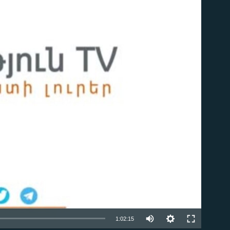
ble
Auto
1:02:15