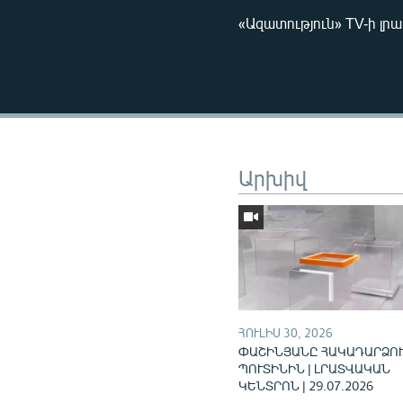
«Ազատություն» TV-ի լր
Արխիվ
ՀՈՒԼԻՍ 30, 2026
ՓԱՇԻՆՅԱՆԸ ՀԱԿԱԴԱՐՁՈՒ
ՊՈՒՏԻՆԻՆ | ԼՐԱՏՎԱԿԱՆ
ԿԵՆՏՐՈՆ | 29.07.2026