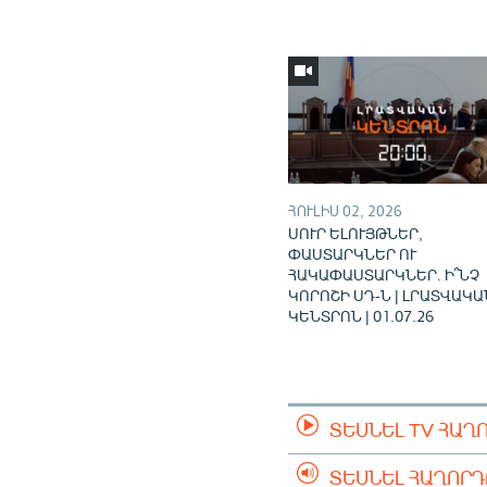
ՀՈՒԼԻՍ 02, 2026
ՍՈՒՐ ԵԼՈՒՅԹՆԵՐ,
ՓԱՍՏԱՐԿՆԵՐ ՈՒ
ՀԱԿԱՓԱՍՏԱՐԿՆԵՐ. Ի՞ՆՉ
ԿՈՐՈՇԻ ՍԴ-Ն | ԼՐԱՏՎԱԿԱ
ԿԵՆՏՐՈՆ | 01.07.26
ՏԵՍՆԵԼ TV ՀԱՂ
ՏԵՍՆԵԼ ՀԱՂՈՐ