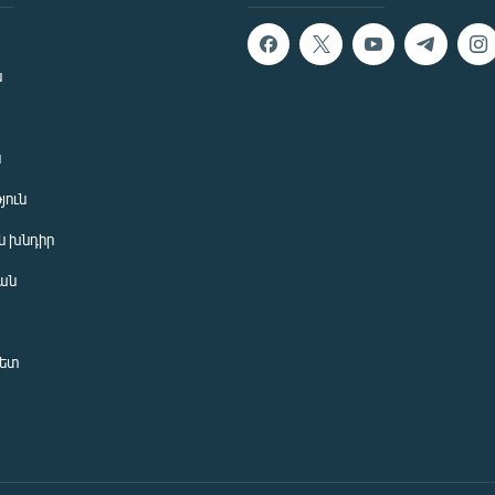
ն
ն
յուն
 խնդիր
ան
նետ