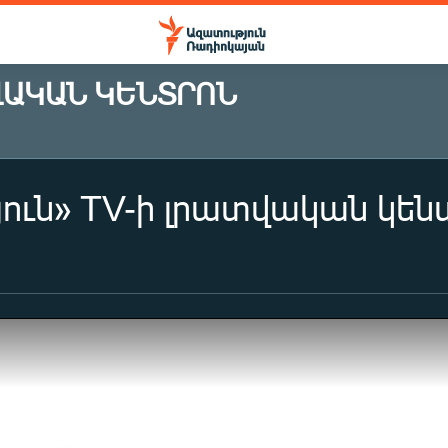
ՎԱԿԱՆ ԿԵՆՏՐՈՆ
ուն» TV-ի լրատվական կենտր