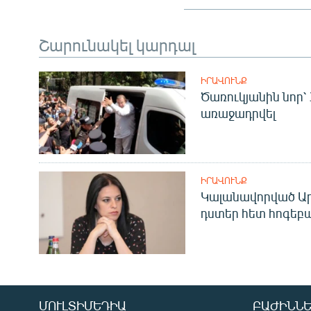
Շարունակել կարդալ
ԻՐԱՎՈՒՆՔ
Ծառուկյանին նոր՝
առաջադրվել
ԻՐԱՎՈՒՆՔ
Կալանավորված Ար
դստեր հետ հոգեբ
ՄՈՒԼՏԻՄԵԴԻԱ
ԲԱԺԻՆՆԵ