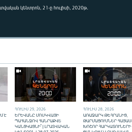
ատվական կենտրոն, 21-ը հուլիսի, 2020թ.
Auto
240p
360p
720p
ՀՈՒԼԻՍ 29, 2026
ՀՈՒԼԻՍ 28, 2026
Մ Է
ԵՐԵՎԱՆԸ ՄՈՍԿՎԱՅԻ
ԱՌԱՋԱՐԿ ԹԵՀՐԱՆԻՑ,
ՊԱՀԱՆՋՈՎ ՀԱՆՐԱՔՎԵ
ԹԱՐՄԱՑՈՒՄՆԵՐ ՀԱՅԱՍ
ԿԱՆՑԿԱՑՆԻ՞ | ԼՐԱՏՎԱԿԱՆ
ԽՈՇՈՐ ՀԱՐԿԱՏՈՒՆԵՐԻ
ԿԵՆՏՐՈՆ | 28.07.2026
ՑԱՆԿՈՒՄ | ԼՐԱՏՎԱԿԱՆ