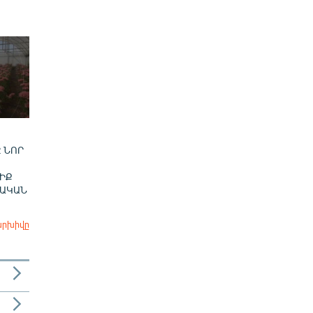
 ՆՈՐ
ԻՔ
ՎԱԿԱՆ
արխիվը