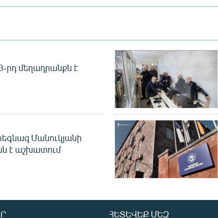
 3-րդ մեղադրանքն է
եգնազ Մանուկյանի
ան է աշխատում
Ր
ՀԵՏԵՎԵՔ ՄԵԶ