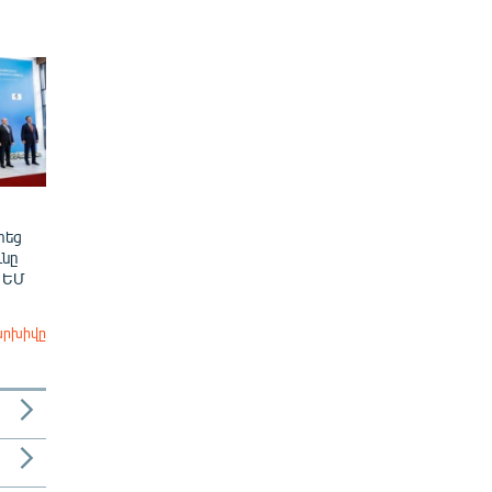
տեց
նը
 ԵՄ
արխիվը