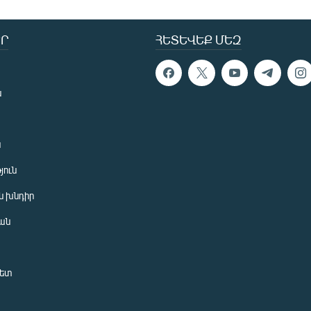
Ր
ՀԵՏԵՎԵՔ ՄԵԶ
ն
ն
յուն
 խնդիր
ան
նետ