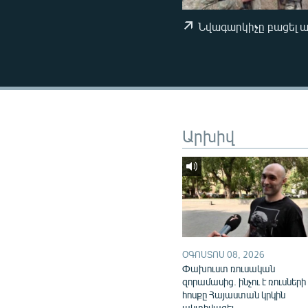
ՄԻՋԱԶԳԱՅԻՆ
ՄՇԱԿՈՒՅԹ
Նվագարկիչը բացել 
ՍՊՈՐՏ
ՄԵԿՆԱԲԱՆՈՒԹՅՈՒՆ
ՏՏ ԵՒ ԻՆՏԵՐՆԵՏ
ԿՈՐՈՆԱՎԻՐՈՒՍ
Արխիվ
ԱՐԽԻՎ
ՏԵՍԱՆՅՈՒԹԵՐ
ԲԱՆԱՎԵՃ
ՁԳՏԵԼՈՎ ԼԱՎԱԳՈՒՅՆԻՆ
ՓՈԴՔԱՍԹ
ՕԳՈՍՏՈՍ 08, 2026
Փախուստ ռուսական
զորամասից. ինչու է ռուսների
հոսքը Հայաստան կրկին
ակտիվացել