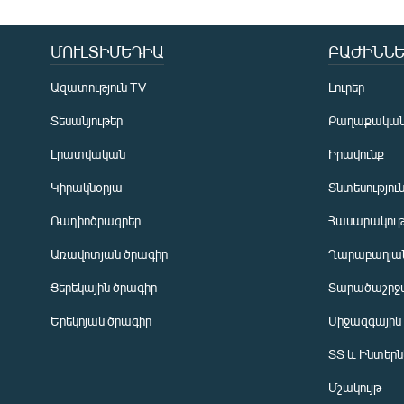
ՄՈՒԼՏԻՄԵԴԻԱ
ԲԱԺԻՆՆԵ
Ազատություն TV
Լուրեր
Տեսանյութեր
Քաղաքակա
Լրատվական
Իրավունք
Կիրակնօրյա
Տնտեսությու
Ռադիոծրագրեր
Հասարակութ
Առավոտյան ծրագիր
Ղարաբաղյան
Ցերեկային ծրագիր
Տարածաշրջ
Հայերեն
Երեկոյան ծրագիր
Միջազգային
English
ՏՏ և Ինտեր
Русский
Մշակույթ