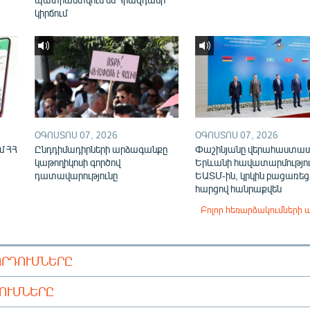
կիրճում
ՕԳՈՍՏՈՍ 07, 2026
ՕԳՈՍՏՈՍ 07, 2026
մ ՀՀ
Ընդդիմադիրների արձագանքը
Փաշինյանը վերահաստա
կաթողիկոսի գործով
Երևանի հավատարմությու
դատավարությունը
ԵԱՏՄ-ին, կրկին բացառեց
հարցով հանրաքվեն
Բոլոր հեռարձակումների 
ՈՐԴՈՒՄՆԵՐԸ
ԴՈՒՄՆԵՐԸ