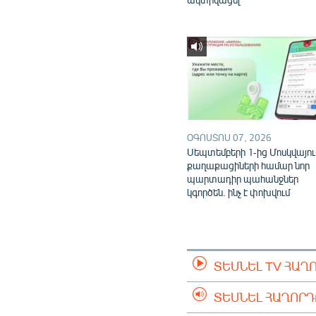
ՕԳՈՍՏՈՍ 07, 2026
Սեպտեմբերի 1-ից Մոսկվայու
քաղաքացիների համար նոր
պարտադիր պահանջներ
կգործեն. ինչ է փոխվում
ՏԵՍՆԵԼ TV ՀԱՂ
ՏԵՍՆԵԼ ՀԱՂՈՐ