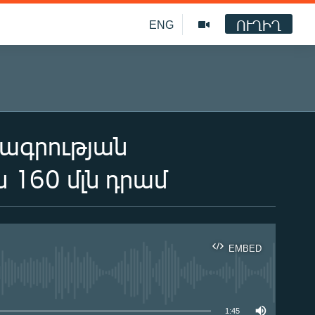
ՈՒՂԻՂ
ENG
վագրության
 160 մլն դրամ
EMBED
ble
1:45