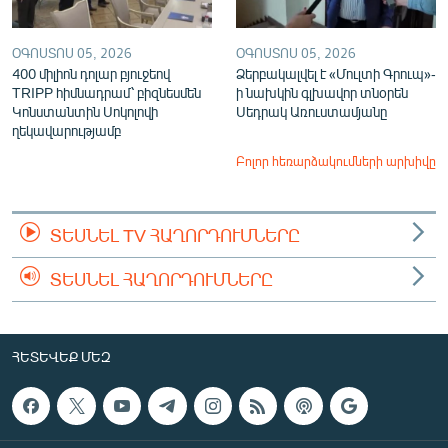
ՕԳՈՍՏՈՍ 05, 2026
ՕԳՈՍՏՈՍ 05, 2026
400 միլիոն դոլար բյուջեով
Ձերբակալվել է «Մուլտի Գրուպ»-
TRIPP հիմնադրամ՝ բիզնեսմեն
ի նախկին գլխավոր տնօրեն
Կոնստանտին Սոկոլովի
Սեդրակ Առուստամյանը
ղեկավարությամբ
Բոլոր հեռարձակումների արխիվը
ՏԵՍՆԵԼ TV ՀԱՂՈՐԴՈՒՄՆԵՐԸ
ՏԵՍՆԵԼ ՀԱՂՈՐԴՈՒՄՆԵՐԸ
ՀԵՏԵՎԵՔ ՄԵԶ