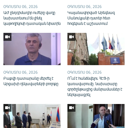
English
ՕԳՈՍՏՈՍ 06, 2026
ՕԳՈՍՏՈՍ 06, 2026
ԱԺ ընդդիմադիր ուժերը վաղը
Կալանավորված Արեգնազ
Русский
նախատեսում են լինել
Մանուկյանի դստեր հետ
կաթողիկոսի դատական նիստին
հոգեբան է աշխատում
ՀԵՏԵՎԵՔ ՄԵԶ
«Ազատության» բոլոր կայքերը
ՕԳՈՍՏՈՍ 06, 2026
ՕԳՈՍՏՈՍ 06, 2026
Բաքվի դատարանը մերժել է
Ո՞ւմ է հանձնվելու ՀԷՑ-ի
Արցախի ղեկավարների բողոքը
կառավարումը. նախարարը
գործընթացից մանրամասներ է
ներկայացրել