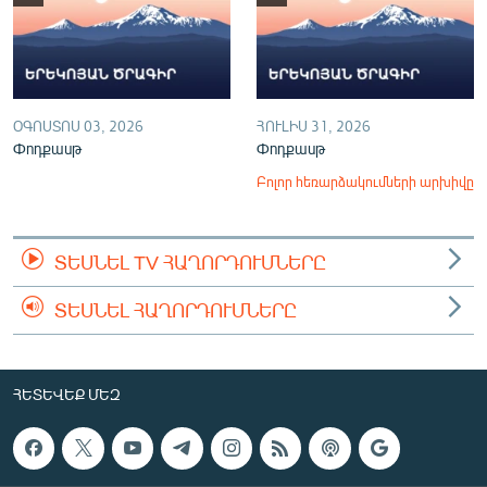
ՕԳՈՍՏՈՍ 03, 2026
ՀՈՒԼԻՍ 31, 2026
Փոդքասթ
Փոդքասթ
Բոլոր հեռարձակումների արխիվը
ՏԵՍՆԵԼ TV ՀԱՂՈՐԴՈՒՄՆԵՐԸ
ՏԵՍՆԵԼ ՀԱՂՈՐԴՈՒՄՆԵՐԸ
ՀԵՏԵՎԵՔ ՄԵԶ