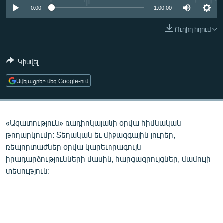
ՄԻՋԱԶԳԱՅԻՆ
0:00
1:00:00
ՄՇԱԿՈՒՅԹ
Ուղիղ հղում
ՍՊՈՐՏ
Կիսվել
ՄԵԿՆԱԲԱՆՈՒԹՅՈՒՆ
ՏՏ ԵՒ ԻՆՏԵՐՆԵՏ
Ավելացրեք մեզ Google-ում
ԿՈՐՈՆԱՎԻՐՈՒՍ
ԱՐԽԻՎ
«Ազատություն» ռադիոկայանի օրվա հիմնական
ՏԵՍԱՆՅՈՒԹԵՐ
թողարկումը: Տեղական եւ միջազգային լուրեր,
ռեպորտաժներ օրվա կարեւորագույն
ԲԱՆԱՎԵՃ
իրադարձությունների մասին, հարցազրույցներ, մամուլի
ՁԳՏԵԼՈՎ ԼԱՎԱԳՈՒՅՆԻՆ
տեսություն:
ՓՈԴՔԱՍԹ
Հայերեն