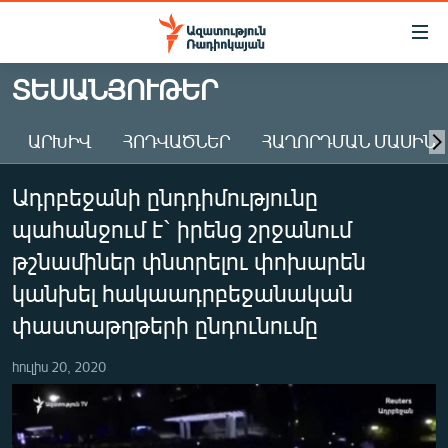
Մատչելիության
հղումներ
Անցնել
ՏԵՍԱՆՅՈՒԹԵՐ
հիմնական
ԱԶԱՏՈՒԹՅՈՒՆ TV
բովանդակությանը
ԱՐԽԻՎ
ՀՈԴՎԱԾՆԵՐ
ՀԱՂՈՐԴՄԱՆ ՄԱՍԻՆ
ՀԱՅԱՍՏԱՆ
Անցնել
հիմնական
ՔԱՂԱՔԱԿԱՆ
Ադրբեջանի ընդդիմությունը
մենյուին
ԸՆՏՐՈՒԹՅՈՒՆՆԵՐ 2026
Որոնում
պահանջում է` իրենց շրջանում
ԻՐԱՎՈՒՆՔ
թշնամիներ փնտրելու փոխարեն
ՀԱՍԱՐԱԿՈՒԹՅՈՒՆ
կանխել հակաադրբեջանական
փաստաթղթերի ընդունումը
ՏՆՏԵՍՈՒԹՅՈՒՆ
ՂԱՐԱԲԱՂ
հուլիս 20, 2020
ՊԱՏԵՐԱԶՄԻ 6 ՇԱԲԱԹՆԵՐԸ
ՏԱՐԱԾԱՇՐՋԱՆ