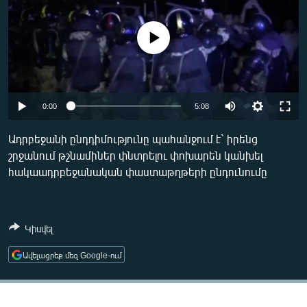
ՄԻՋԱԶԳԱՅԻՆ
ՄՇԱԿՈՒՅԹ
No media source currently available
ՍՊՈՐՏ
ՄԵԿՆԱԲԱՆՈՒԹՅՈՒՆ
Auto
0:00
5:08
ՏՏ ԵՒ ԻՆՏԵՐՆԵՏ
240p
ԿՈՐՈՆԱՎԻՐՈՒՍ
Ադրբեջանի ընդդիմությունը պահանջում է` իրենց
շրջանում թշնամիներ փնտրելու փոխարեն կանխել
360p
ԱՐԽԻՎ
հակաադրբեջանական փաստաթղթերի ընդունումը
480p
ՏԵՍԱՆՅՈՒԹԵՐ
Auto
240p
360p
480p
720p
ԲԱՆԱՎԵՃ
720p
Կիսվել
ՁԳՏԵԼՈՎ ԼԱՎԱԳՈՒՅՆԻՆ
Ավելացրեք մեզ Google-ում
ՓՈԴՔԱՍԹ
Հայերեն