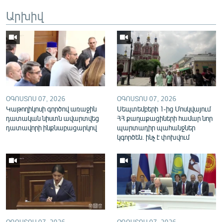
English
Արխիվ
Русский
ՀԵՏԵՎԵՔ ՄԵԶ
ՕԳՈՍՏՈՍ 07, 2026
ՕԳՈՍՏՈՍ 07, 2026
Կաթողիկոսի գործով առաջին
Սեպտեմբերի 1-ից Մոսկվայում
դատական նիստն ավարտվեց
ՀՀ քաղաքացիների համար նոր
«Ազատության» բոլոր կայքերը
դատավորի ինքնաբացարկով
պարտադիր պահանջներ
կգործեն. ինչ է փոխվում
ՕԳՈՍՏՈՍ 07, 2026
ՕԳՈՍՏՈՍ 07, 2026