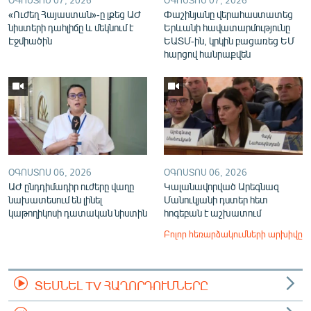
«Ուժեղ Հայաստան»-ը լքեց ԱԺ
Փաշինյանը վերահաստատեց
նիստերի դահլիճը և մեկնում է
Երևանի հավատարմությունը
Էջմիածին
ԵԱՏՄ-ին, կրկին բացառեց ԵՄ
հարցով հանրաքվեն
ՕԳՈՍՏՈՍ 06, 2026
ՕԳՈՍՏՈՍ 06, 2026
ԱԺ ընդդիմադիր ուժերը վաղը
Կալանավորված Արեգնազ
նախատեսում են լինել
Մանուկյանի դստեր հետ
կաթողիկոսի դատական նիստին
հոգեբան է աշխատում
Բոլոր հեռարձակումների արխիվը
ՏԵՍՆԵԼ TV ՀԱՂՈՐԴՈՒՄՆԵՐԸ