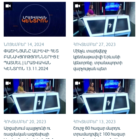
English
Русский
ՀԵՏԵՎԵՔ ՄԵԶ
ՆՈՅԵՄԲԵՐ 14, 2024
ՀՈԿՏԵՄԲԵՐ 27, 2023
ՓԱՇԻՆՅԱՆԸ ԱԼԻԵՎԻ ՀԵՏ
Մինչև տարեվերջ
ԲԱՆԱԿՑՈՒԹՅՈՒՆՆԵՐԻՑ Է
կբեռնաթափվի Երևանի
ՊԱՏՄԵԼ | ԼՐԱՏՎԱԿԱՆ
կենտրոնը. տրանսպորտի
ԿԵՆՏՐՈՆ 13.11.2024
վարչության պետ
«Ազատության» բոլոր կայքերը
ՀՈԿՏԵՄԲԵՐ 20, 2023
ՀՈԿՏԵՄԲԵՐ 13, 2023
Արցախում պայթյունի ու
Շուրջ 80 հազար մարդու
ռազմական ագրեսիայի
տրամադրվել է 100 հազար