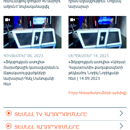
հետևանքով զոհված 40 մարդու
դրամ աջակցություն. Սոցապ
աճյուն է նույնականացվել
նախարար
ՀՈԿՏԵՄԲԵՐ 06, 2023
ՍԵՊՏԵՄԲԵՐ 14, 2023
«Ֆեյսբուքյան ասուլիս»
«Ֆեյսբուքյան ասուլիս» «Արդար
Տարածքային կառավարման և
Հայաստանի» քաղաքապետի
ենթակառուցվածքների
թեկնածու Նորիկ Նորիկյանի
նախարար Գնել Սանոսյանի
հետ | 14.09.2023
հետ
Բոլոր հեռարձակումների արխիվը
ՏԵՍՆԵԼ TV ՀԱՂՈՐԴՈՒՄՆԵՐԸ
ՏԵՍՆԵԼ ՀԱՂՈՐԴՈՒՄՆԵՐԸ