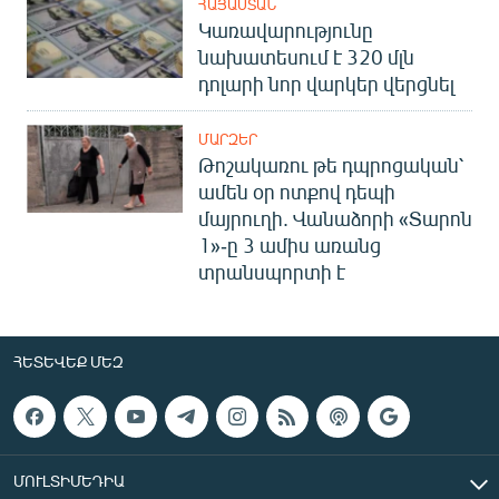
ՀԱՅԱՍՏԱՆ
Կառավարությունը
նախատեսում է 320 մլն
դոլարի նոր վարկեր վերցնել
ՄԱՐԶԵՐ
Թոշակառու թե դպրոցական՝
ամեն օր ոտքով դեպի
մայրուղի. Վանաձորի «Տարոն
1»-ը 3 ամիս առանց
տրանսպորտի է
ՀԵՏԵՎԵՔ ՄԵԶ
ՄՈՒԼՏԻՄԵԴԻԱ