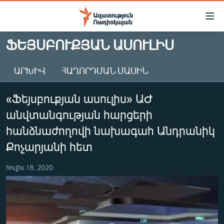
Մատչելիության
հղումներ
Անցնել
ՖԵՅՍԲՈՒՔՅԱՆ ԱՍՈՒԼԻՍ
հիմնական
ԱԶԱՏՈՒԹՅՈՒՆ TV
բովանդակությանը
ԱՐԽԻՎ
ՀԱՂՈՐԴՄԱՆ ՄԱՍԻՆ
ՀԱՅԱՍՏԱՆ
Անցնել
հիմնական
ՔԱՂԱՔԱԿԱՆ
«Ֆեյսբուքյան ասուլիս» ԱԺ
մենյուին
ԸՆՏՐՈՒԹՅՈՒՆՆԵՐ 2026
Որոնում
անվտանգության հարցերի
ԻՐԱՎՈՒՆՔ
հանձնաժողովի նախագահ Անդրանիկ
ՀԱՍԱՐԱԿՈՒԹՅՈՒՆ
Քոչարյանի հետ
ՏՆՏԵՍՈՒԹՅՈՒՆ
հուլիս 18, 2020
ՂԱՐԱԲԱՂ
ՊԱՏԵՐԱԶՄԻ 6 ՇԱԲԱԹՆԵՐԸ
ՏԱՐԱԾԱՇՐՋԱՆ