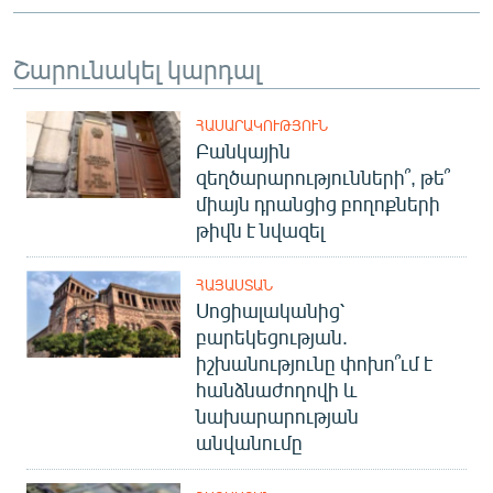
Շարունակել կարդալ
ՀԱՍԱՐԱԿՈՒԹՅՈՒՆ
Բանկային
զեղծարարությունների՞, թե՞
միայն դրանցից բողոքների
թիվն է նվազել
ՀԱՅԱՍՏԱՆ
Սոցիալականից՝
բարեկեցության.
իշխանությունը փոխո՞ւմ է
հանձնաժողովի և
նախարարության
անվանումը