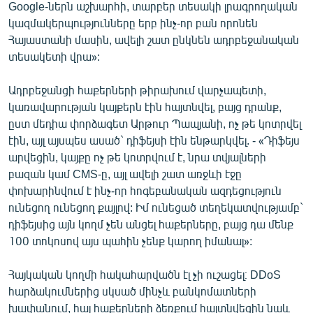
Google-ներն աշխարհի, տարբեր տեսակի լրագրողական
կազմակերպությունները երբ ինչ-որ բան որոնեն
Հայաստանի մասին, ավելի շատ ընկնեն ադրբեջանական
տեսակետի վրա»:
Ադրբեջանցի հաքերների թիրախում վարչապետի,
կառավարության կայքերն էին հայտնվել, բայց դրանք,
ըստ մեդիա փորձագետ Արթուր Պապյանի, ոչ թե կոտրվել
էին, այլ այսպես ասած` դիֆեյսի էին ենթարկվել. - «Դիֆեյս
արվեցին, կայքը ոչ թե կոտրվում է, նրա տվյալների
բազան կամ CMS-ը, այլ ավելի շատ առջևի էջը
փոխարինվում է ինչ-որ հոգեբանական ազդեցություն
ունեցող ունեցող քայլով: Իմ ունեցած տեղեկատվությամբ`
դիֆեյսից այն կողմ չեն անցել հաքերները, բայց դա մենք
100 տոկոսով այս պահին չենք կարող իմանալ»:
Հայկական կողմի հակահարվածն էլ չի ուշացել։ DDoS
հարձակումներից սկսած մինչև բանկոմատների
խափանում, հայ հաքերների ձեռքում հայտնվեցին նաև