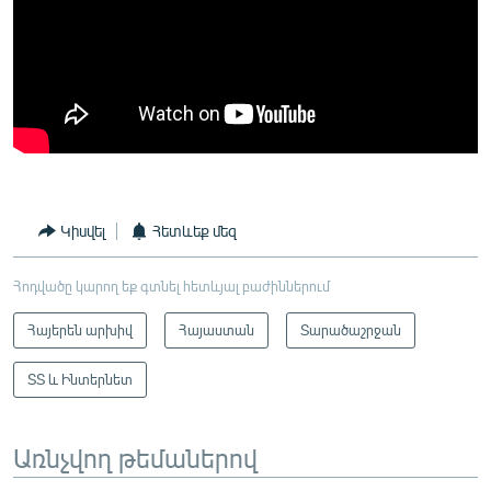
Կիսվել
Հետևեք մեզ
Հոդվածը կարող եք գտնել հետևյալ բաժիններում
Հայերեն արխիվ
Հայաստան
Տարածաշրջան
ՏՏ և Ինտերնետ
Առնչվող թեմաներով