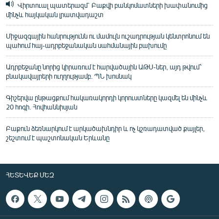
Վիրտուալ պատերազմ` Բաքվի բանկոմատների խափանումից
մինչև հայկական լրատվադաշտ
Միջազգային հանրությունն ու մամուլն ուշադրության կենտրոնում են
պահում հայ-ադրբեջանական սահմանային բախումը
Ադրբեջանը նորից կիրառում է հարվածային ԱԹՍ-ներ, այդ թվում՝
բնակավայրերի ուղղությամբ. ՊՆ խոսնակ
Գիշերվա ընթացքում հակառակորդի կորուստները կազմել են մինչև
20 հոգի. Հովհաննիսյան
Բաքուն ձեռնարկում է արկածախնդիր և ոչ կշռադատված քայլեր,
շեշտում է պաշտոնական Երևանը
ՀԵՏԵՎԵՔ ՄԵԶ