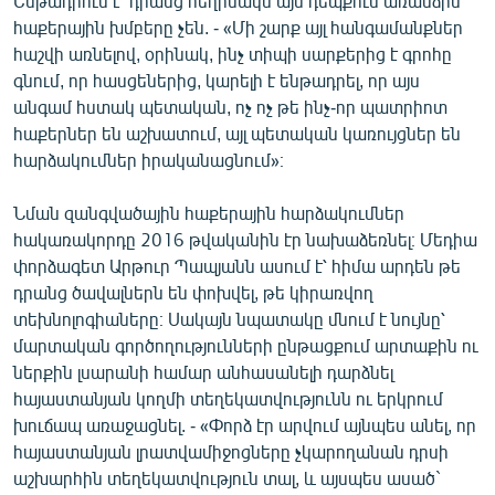
Ենթադրում է՝ դրանց հեղինակն այս դեպքում առանձին
English
հաքերային խմբերը չեն. - «Մի շարք այլ հանգամանքներ
հաշվի առնելով, օրինակ, ինչ տիպի սարքերից է գրոհը
Русский
գնում, որ հասցեներից, կարելի է ենթադրել, որ այս
անգամ հստակ պետական, ոչ ոչ թե ինչ-որ պատրիոտ
ՀԵՏԵՎԵՔ ՄԵԶ
հաքերներ են աշխատում, այլ պետական կառույցներ են
հարձակումներ իրականացնում»։
Նման զանգվածային հաքերային հարձակումներ
հակառակորդը 2016 թվականին էր նախաձեռնել։ Մեդիա
փորձագետ Արթուր Պապյանն ասում է՝ հիմա արդեն թե
«Ազատության» բոլոր կայքերը
դրանց ծավալներն են փոխվել, թե կիրառվող
տեխնոլոգիաները։ Սակայն նպատակը մնում է նույնը՝
մարտական գործողությունների ընթացքում արտաքին ու
ներքին լսարանի համար անհասանելի դարձնել
հայաստանյան կողմի տեղեկատվությունն ու երկրում
խուճապ առաջացնել. - «Փորձ էր արվում այնպես անել, որ
հայաստանյան լրատվամիջոցները չկարողանան դրսի
աշխարհին տեղեկատվություն տալ, և այսպես ասած`