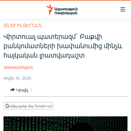
Մատչելիության
հղումներ
Անցնել
ՏՏ ԵՒ ԻՆՏԵՐՆԵՏ
հիմնական
ԱԶԱՏՈՒԹՅՈՒՆ TV
Վիրտուալ պատերազմ` Բաքվի
բովանդակությանը
ՀԱՅԱՍՏԱՆ
Անցնել
բանկոմատների խափանումից մինչև
հիմնական
ՔԱՂԱՔԱԿԱՆ
հայկական լրատվադաշտ
մենյուին
ԸՆՏՐՈՒԹՅՈՒՆՆԵՐ 2026
Որոնում
Արտակ Խուլյան
ԻՐԱՎՈՒՆՔ
հուլիս 16, 2020
ՀԱՍԱՐԱԿՈՒԹՅՈՒՆ
Կիսվել
ՏՆՏԵՍՈՒԹՅՈՒՆ
ՂԱՐԱԲԱՂ
Ավելացրեք մեզ Google-ում
ՊԱՏԵՐԱԶՄԻ 6 ՇԱԲԱԹՆԵՐԸ
ՏԱՐԱԾԱՇՐՋԱՆ