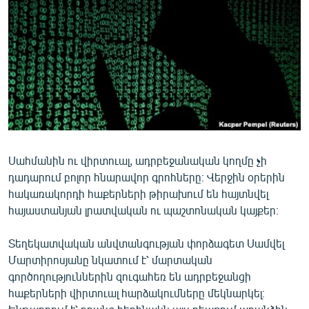
ՄԻՋԱԶԳԱՅԻՆ
ՄՇԱԿՈՒՅԹ
ՍՊՈՐՏ
ՄԵԿՆԱԲԱՆՈՒԹՅՈՒՆ
ՏՏ ԵՒ ԻՆՏԵՐՆԵՏ
ԿՈՐՈՆԱՎԻՐՈՒՍ
Սահմանին ու վիրտուալ, ադրբեջանական կողմը չի
ԱՐԽԻՎ
դադարում բոլոր հնարավոր գրոհները։ Վերջին օրերին
ՏԵՍԱՆՅՈՒԹԵՐ
հակառակորդի հաքերների թիրախում են հայտնվել
հայաստանյան լրատվական ու պաշտոնական կայքեր։
ԲԱՆԱՎԵՃ
ՁԳՏԵԼՈՎ ԼԱՎԱԳՈՒՅՆԻՆ
Տեղեկատվական անվտանգության փորձագետ Սամվել
Մարտիրոսյանը նկատում է՝ մարտական
ՓՈԴՔԱՍԹ
գործողություններին զուգահեռ են ադրբեջանցի
հաքերների վիրտուալ հարձակումները մեկնարկել։
Հայերեն