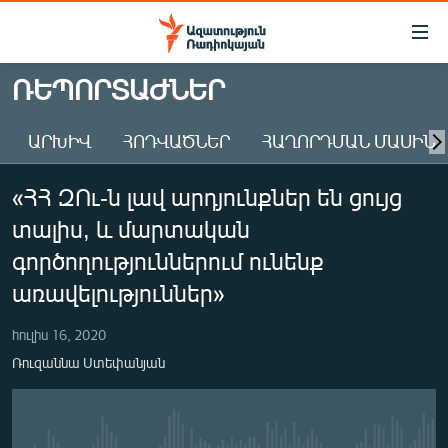
Մատչելիության
հղումներ
Անցնել
ՌԵՊՈՐՏԱԺՆԵՐ
հիմնական
ԱԶԱՏՈՒԹՅՈՒՆ TV
բովանդակությանը
ԱՐԽԻՎ
ՀՈԴՎԱԾՆԵՐ
ՀԱՂՈՐԴՄԱՆ ՄԱՍԻՆ
ՀԱՅԱՍՏԱՆ
Անցնել
հիմնական
ՔԱՂԱՔԱԿԱՆ
«ՀՀ ԶՈւ-ն լավ արդյունքներ են ցույց
մենյուին
ԸՆՏՐՈՒԹՅՈՒՆՆԵՐ 2026
Որոնում
տալիս, և մարտական
ԻՐԱՎՈՒՆՔ
գործողություններում ունենք
ՀԱՍԱՐԱԿՈՒԹՅՈՒՆ
առավելություններ»
ՏՆՏԵՍՈՒԹՅՈՒՆ
հուլիս 16, 2020
ՂԱՐԱԲԱՂ
Ռուզաննա Ստեփանյան
ՊԱՏԵՐԱԶՄԻ 6 ՇԱԲԱԹՆԵՐԸ
ՏԱՐԱԾԱՇՐՋԱՆ