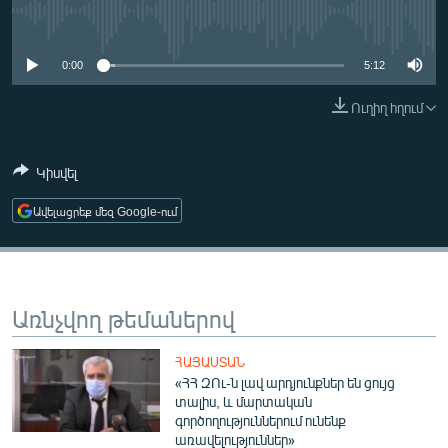
ՄԻՋԱԶԳԱՅԻՆ
No media source currently available
ՄՇԱԿՈՒՅԹ
0:00
5:12
ՍՊՈՐՏ
Ուղիղ հղում
ՄԵԿՆԱԲԱՆՈՒԹՅՈՒՆ
ՏՏ ԵՒ ԻՆՏԵՐՆԵՏ
Կիսվել
ԿՈՐՈՆԱՎԻՐՈՒՍ
Ավելացրեք մեզ Google-ում
ԱՐԽԻՎ
ՏԵՍԱՆՅՈՒԹԵՐ
ԲԱՆԱՎԵՃ
Առնչվող թեմաներով
ՁԳՏԵԼՈՎ ԼԱՎԱԳՈՒՅՆԻՆ
ՀԱՅԱՍՏԱՆ
ՓՈԴՔԱՍԹ
«ՀՀ ԶՈւ-ն լավ արդյունքներ են ցույց
տալիս, և մարտական
գործողություններում ունենք
Հայերեն
առավելություններ»