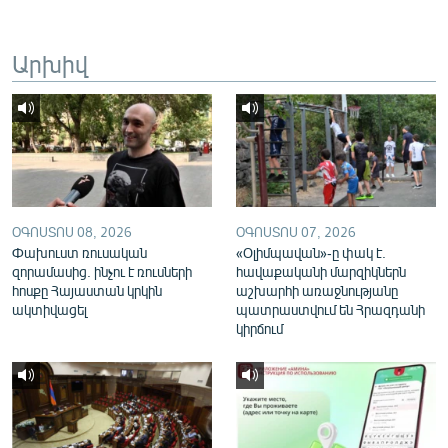
English
Русский
Արխիվ
ՀԵՏԵՎԵՔ ՄԵԶ
ՕԳՈՍՏՈՍ 08, 2026
ՕԳՈՍՏՈՍ 07, 2026
«Ազատության» բոլոր կայքերը
Փախուստ ռուսական
«Օլիմպավան»-ը փակ է.
զորամասից. ինչու է ռուսների
հավաքականի մարզիկներն
հոսքը Հայաստան կրկին
աշխարհի առաջնությանը
ակտիվացել
պատրաստվում են Հրազդանի
կիրճում