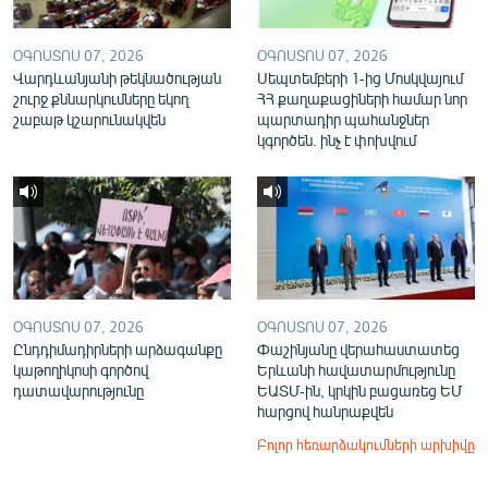
ՕԳՈՍՏՈՍ 07, 2026
ՕԳՈՍՏՈՍ 07, 2026
Վարդևանյանի թեկնածության
Սեպտեմբերի 1-ից Մոսկվայում
շուրջ քննարկումները եկող
ՀՀ քաղաքացիների համար նոր
շաբաթ կշարունակվեն
պարտադիր պահանջներ
կգործեն. ինչ է փոխվում
ՕԳՈՍՏՈՍ 07, 2026
ՕԳՈՍՏՈՍ 07, 2026
Ընդդիմադիրների արձագանքը
Փաշինյանը վերահաստատեց
կաթողիկոսի գործով
Երևանի հավատարմությունը
դատավարությունը
ԵԱՏՄ-ին, կրկին բացառեց ԵՄ
հարցով հանրաքվեն
Բոլոր հեռարձակումների արխիվը