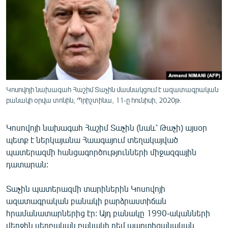
ՄԻՋԱԶԳԱՅԻՆ
ՄՇԱԿՈՒՅԹ
ՍՊՈՐՏ
ՄԵԿՆԱԲԱՆՈՒԹՅՈՒՆ
ՏՏ ԵՒ ԻՆՏԵՐՆԵՏ
Կոսովոյի նախագահ Հաշիմ Տաչին մասնակցում է ազատագրական
ԿՈՐՈՆԱՎԻՐՈՒՍ
բանակի օրվա տոնին, Պրիշտինա, 11-ը հունիսի, 2020թ.
ԱՐԽԻՎ
Կոսովոյի նախագահ Հաշիմ Տաչին (նաև՝ Թաչի) այսօր
ՏԵՍԱՆՅՈՒԹԵՐ
պետք է ներկայանա Հաագայում տեղակայված
պատերազմի հանցագործությունների միջազգային
ԲԱՆԱՎԵՃ
դատարան:
ՁԳՏԵԼՈՎ ԼԱՎԱԳՈՒՅՆԻՆ
Տաչին պատերազմի տարիներին Կոսովոյի
ՓՈԴՔԱՍԹ
ազատագրական բանակի բարձրաստիճան
հրամանատարներից էր: Այդ բանակը 1990-ականների
Հայերեն
վերջին սերբական բանակի դեմ պարտիզանական