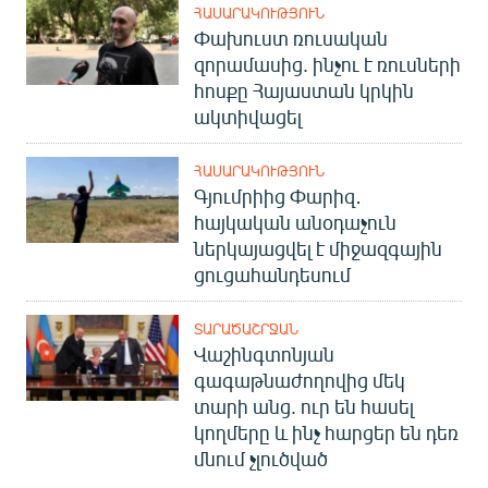
ՀԱՍԱՐԱԿՈՒԹՅՈՒՆ
Փախուստ ռուսական
զորամասից. ինչու է ռուսների
հոսքը Հայաստան կրկին
ակտիվացել
ՀԱՍԱՐԱԿՈՒԹՅՈՒՆ
Գյումրիից Փարիզ․
հայկական անօդաչուն
ներկայացվել է միջազգային
ցուցահանդեսում
ՏԱՐԱԾԱՇՐՋԱՆ
Վաշինգտոնյան
գագաթնաժողովից մեկ
տարի անց. ուր են հասել
կողմերը և ինչ հարցեր են դեռ
մնում չլուծված