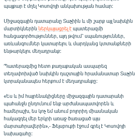
English
պայքար է մղել Կոսովոյի անկախության համար:
Русский
Միջազգային դատարանը Տաչիին և մի շարք այլ նախկին
մարտիկներին
ներկայացրել է
պատերազմի
ՀԵՏԵՎԵՔ ՄԵԶ
հանցագործություններ, այդ թվում՝ սպանություններ,
առևանգումներ կատարելու և մարդկանց կտտանքների
ենթարկելու մեղադրանք:
Պատերազմից հետո քաղաքական ասպարեզ
տեղափոխված նախկին դաշտային հրամանատար Տաչին
«Ազատության» բոլոր կայքերը
կտրականապես հերքում է մեղադրանքը:
«Ես և իմ հայրենակիցները միջազգային դատարանի
պահանջն ընդունում ենք արժանապատվորեն և
համերաշխ, ես կոչ եմ անում բոլորիդ միասնական
հակազդել մեր երկրի առաջ ծառացած այս
մարտահրավերին»,- Ֆեյսբուքի էջում գրել է Կոսովոյի
նախագահը: