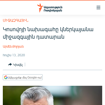
Մատչելիության
հղումներ
Անցնել
ՄԻՋԱԶԳԱՅԻՆ
հիմնական
ԱԶԱՏՈՒԹՅՈՒՆ TV
Կոսովոյի նախագահը կներկայանա
բովանդակությանը
ՀԱՅԱՍՏԱՆ
Անցնել
միջազգային դատարան
հիմնական
ՔԱՂԱՔԱԿԱՆ
մենյուին
Արմեն Քոլոյան
ԸՆՏՐՈՒԹՅՈՒՆՆԵՐ 2026
Որոնում
հուլիս 13, 2020
ԻՐԱՎՈՒՆՔ
Կիսվել
ՀԱՍԱՐԱԿՈՒԹՅՈՒՆ
ՏՆՏԵՍՈՒԹՅՈՒՆ
Ավելացրեք մեզ Google-ում
ՂԱՐԱԲԱՂ
ՊԱՏԵՐԱԶՄԻ 6 ՇԱԲԱԹՆԵՐԸ
ՏԱՐԱԾԱՇՐՋԱՆ