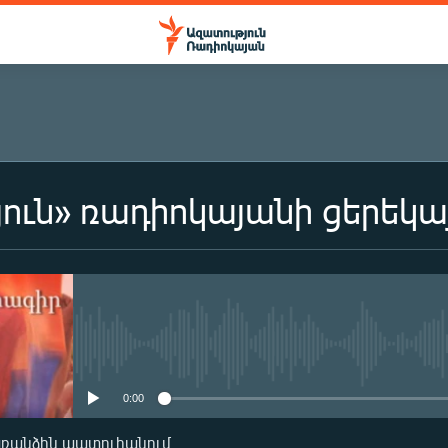
ուն» ռադիոկայանի ցերեկա
ԲԱԺԱՆՈՐԴԱԳՐՎԵԼ
Բաժանորդագրվել
No media source currently availa
0:00
առանձին պատուհանում