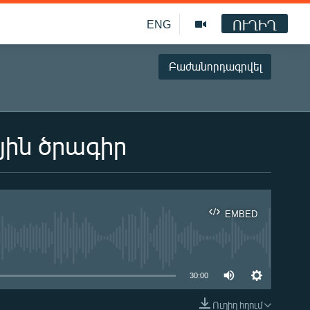
ՈՒՂԻՂ
ENG
Բաժանորդագրվել
յին ծրագիր
EMBED
ble
30:00
Ուղիղ հղում