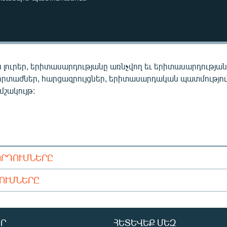
 լուրեր, երիտասարդությանը առնչվող եւ երիտասարդությա
որտաժներ, հարցազրույցներ, երիտասարդական պատմությու
 մշակույթ:
ՈՐԴՈՒՄՆԵՐԸ
ԴՈՒՄՆԵՐԸ
Ր
ՀԵՏԵՎԵՔ ՄԵԶ