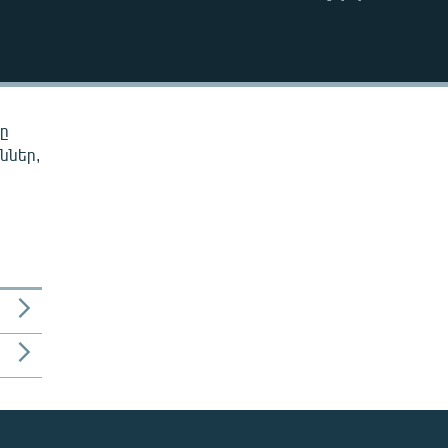
EMBED
նը
ններ,