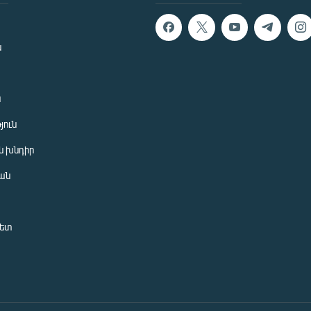
ն
ն
յուն
 խնդիր
ան
նետ