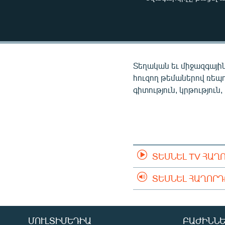
ՄԻՋԱԶԳԱՅԻՆ
ՄՇԱԿՈՒՅԹ
ՍՊՈՐՏ
ՄԵԿՆԱԲԱՆՈՒԹՅՈՒՆ
Տեղական եւ միջազգային
ՏՏ ԵՒ ԻՆՏԵՐՆԵՏ
հուզող թեմաներով ռեպ
գիտություն, կրթություն,
ԿՈՐՈՆԱՎԻՐՈՒՍ
ԱՐԽԻՎ
ՏԵՍԱՆՅՈՒԹԵՐ
ԲԱՆԱՎԵՃ
ՏԵՍՆԵԼ TV ՀԱՂ
ՁԳՏԵԼՈՎ ԼԱՎԱԳՈՒՅՆԻՆ
ՏԵՍՆԵԼ ՀԱՂՈՐ
ՓՈԴՔԱՍԹ
ՄՈՒԼՏԻՄԵԴԻԱ
ԲԱԺԻՆՆԵ