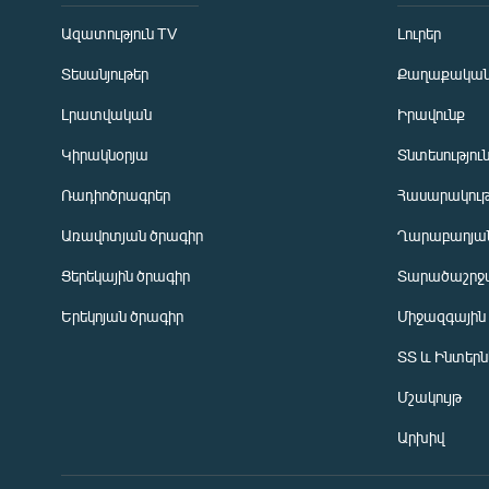
Ազատություն TV
Լուրեր
Տեսանյութեր
Քաղաքակա
Լրատվական
Իրավունք
Կիրակնօրյա
Տնտեսությու
Ռադիոծրագրեր
Հասարակութ
Առավոտյան ծրագիր
Ղարաբաղյան
Ցերեկային ծրագիր
Տարածաշրջ
Հայերեն
Երեկոյան ծրագիր
Միջազգային
English
ՏՏ և Ինտեր
Русский
Մշակույթ
ՀԵՏԵՎԵՔ ՄԵԶ
Արխիվ