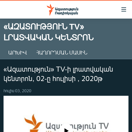
Մատչելիության
հղումներ
Անցնել
«ԱԶԱՏՈՒԹՅՈՒՆ TV»
հիմնական
ԱԶԱՏՈՒԹՅՈՒՆ TV
ԼՐԱՏՎԱԿԱՆ ԿԵՆՏՐՈՆ
բովանդակությանը
ՀԱՅԱՍՏԱՆ
Անցնել
հիմնական
ՔԱՂԱՔԱԿԱՆ
ԱՐԽԻՎ
ՀԱՂՈՐԴՄԱՆ ՄԱՍԻՆ
մենյուին
ԸՆՏՐՈՒԹՅՈՒՆՆԵՐ 2026
Որոնում
«Ազատություն» TV-ի լրատվական
ԻՐԱՎՈՒՆՔ
կենտրոն, 02-ը հուլիսի , 2020թ
ՀԱՍԱՐԱԿՈՒԹՅՈՒՆ
հուլիս 03, 2020
ՏՆՏԵՍՈՒԹՅՈՒՆ
ՂԱՐԱԲԱՂ
ՊԱՏԵՐԱԶՄԻ 6 ՇԱԲԱԹՆԵՐԸ
ՏԱՐԱԾԱՇՐՋԱՆ
No media source currently available