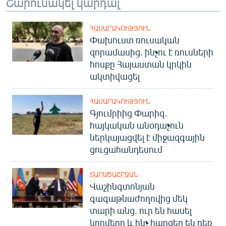
Շարունակել կարդալ
ՀԱՍԱՐԱԿՈՒԹՅՈՒՆ
Փախուստ ռուսական
զորամասից. ինչու է ռուսների
հոսքը Հայաստան կրկին
ակտիվացել
ՀԱՍԱՐԱԿՈՒԹՅՈՒՆ
Գյումրիից Փարիզ․
հայկական անօդաչուն
ներկայացվել է միջազգային
ցուցահանդեսում
ՏԱՐԱԾԱՇՐՋԱՆ
Վաշինգտոնյան
գագաթնաժողովից մեկ
տարի անց. ուր են հասել
կողմերը և ինչ հարցեր են դեռ