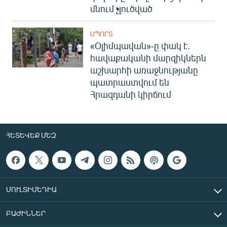
մնում չլուծված
ՍՊՈՐՏ
«Օլիմպավան»-ը փակ է.
հավաքականի մարզիկներն
աշխարհի առաջնությանը
պատրաստվում են
Հրազդանի կիրճում
ՀԵՏԵՎԵՔ ՄԵԶ
ՄՈՒԼՏԻՄԵԴԻԱ
ԲԱԺԻՆՆԵՐ