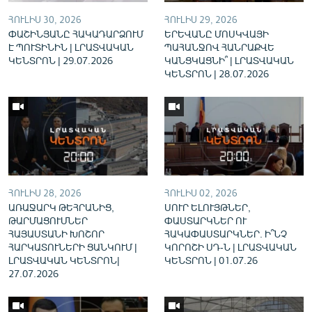
English
ՀՈՒԼԻՍ 30, 2026
ՀՈՒԼԻՍ 29, 2026
ՓԱՇԻՆՅԱՆԸ ՀԱԿԱԴԱՐՁՈՒՄ
ԵՐԵՎԱՆԸ ՄՈՍԿՎԱՅԻ
Русский
Է ՊՈՒՏԻՆԻՆ | ԼՐԱՏՎԱԿԱՆ
ՊԱՀԱՆՋՈՎ ՀԱՆՐԱՔՎԵ
ԿԵՆՏՐՈՆ | 29.07.2026
ԿԱՆՑԿԱՑՆԻ՞ | ԼՐԱՏՎԱԿԱՆ
ԿԵՆՏՐՈՆ | 28.07.2026
ՀԵՏԵՎԵՔ ՄԵԶ
«Ազատության» բոլոր կայքերը
ՀՈՒԼԻՍ 28, 2026
ՀՈՒԼԻՍ 02, 2026
ԱՌԱՋԱՐԿ ԹԵՀՐԱՆԻՑ,
ՍՈՒՐ ԵԼՈՒՅԹՆԵՐ,
ԹԱՐՄԱՑՈՒՄՆԵՐ
ՓԱՍՏԱՐԿՆԵՐ ՈՒ
ՀԱՅԱՍՏԱՆԻ ԽՈՇՈՐ
ՀԱԿԱՓԱՍՏԱՐԿՆԵՐ. Ի՞ՆՉ
ՀԱՐԿԱՏՈՒՆԵՐԻ ՑԱՆԿՈՒՄ |
ԿՈՐՈՇԻ ՍԴ-Ն | ԼՐԱՏՎԱԿԱՆ
ԼՐԱՏՎԱԿԱՆ ԿԵՆՏՐՈՆ|
ԿԵՆՏՐՈՆ | 01.07.26
27.07.2026