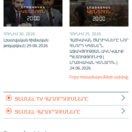
ՀՈՒՆԻՍ 30, 2026
ՀՈՒՆԻՍ 25, 2026
Լրատվական հիմնական
ՀԱՅԿԱԿԱՆ ԾԱՂԻԿՆԵՐԸ ՆՈՐ
թողարկում | 29.06.2026
ԳՆՈՐԴ ԿԳՏՆԵ՞Ն.
ԱՋԱԿՑՈՒԹՅԱՆ ԱԿՆԿԱԼԻՔ
ՊԵՏՈՒԹՅՈՒՆԻՑ |
ԼՐԱՏՎԱԿԱՆ ԿԵՆՏՐՈՆ |
24.06.2026
Բոլոր հեռարձակումների արխիվը
ՏԵՍՆԵԼ TV ՀԱՂՈՐԴՈՒՄՆԵՐԸ
ՏԵՍՆԵԼ ՀԱՂՈՐԴՈՒՄՆԵՐԸ