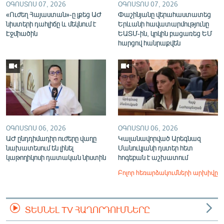
ՕԳՈՍՏՈՍ 07, 2026
ՕԳՈՍՏՈՍ 07, 2026
«Ուժեղ Հայաստան»-ը լքեց ԱԺ
Փաշինյանը վերահաստատեց
նիստերի դահլիճը և մեկնում է
Երևանի հավատարմությունը
Էջմիածին
ԵԱՏՄ-ին, կրկին բացառեց ԵՄ
հարցով հանրաքվեն
ՕԳՈՍՏՈՍ 06, 2026
ՕԳՈՍՏՈՍ 06, 2026
ԱԺ ընդդիմադիր ուժերը վաղը
Կալանավորված Արեգնազ
նախատեսում են լինել
Մանուկյանի դստեր հետ
կաթողիկոսի դատական նիստին
հոգեբան է աշխատում
Բոլոր հեռարձակումների արխիվը
ՏԵՍՆԵԼ TV ՀԱՂՈՐԴՈՒՄՆԵՐԸ