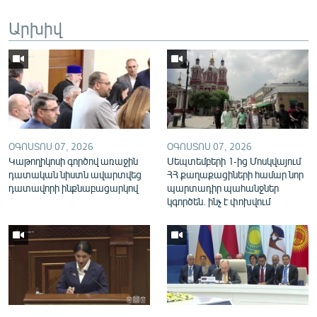
English
Արխիվ
Русский
ՀԵՏԵՎԵՔ ՄԵԶ
ՕԳՈՍՏՈՍ 07, 2026
ՕԳՈՍՏՈՍ 07, 2026
Կաթողիկոսի գործով առաջին
Սեպտեմբերի 1-ից Մոսկվայում
«Ազատության» բոլոր կայքերը
դատական նիստն ավարտվեց
ՀՀ քաղաքացիների համար նոր
դատավորի ինքնաբացարկով
պարտադիր պահանջներ
կգործեն. ինչ է փոխվում