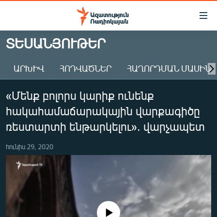
Մատչելիության
հղումներ
Անցնել
ՏԵՍԱՆՅՈՒԹԵՐ
հիմնական
ԱԶԱՏՈՒԹՅՈՒՆ TV
բովանդակությանը
ԱՐԽԻՎ
ՀՈԴՎԱԾՆԵՐ
ՀԱՂՈՐԴՄԱՆ ՄԱՍԻՆ
ՀԱՅԱՍՏԱՆ
Անցնել
հիմնական
ՔԱՂԱՔԱԿԱՆ
«Մենք բոլորս կարիք ունենք
մենյուին
ԸՆՏՐՈՒԹՅՈՒՆՆԵՐ 2026
Որոնում
հակահամաճարակային վարքագիծը
ԻՐԱՎՈՒՆՔ
ռեստարտի ենթարկելու». վարչապետ
ՀԱՍԱՐԱԿՈՒԹՅՈՒՆ
հունիս 29, 2020
ՏՆՏԵՍՈՒԹՅՈՒՆ
ՂԱՐԱԲԱՂ
ՊԱՏԵՐԱԶՄԻ 6 ՇԱԲԱԹՆԵՐԸ
ՏԱՐԱԾԱՇՐՋԱՆ
No media source currently available