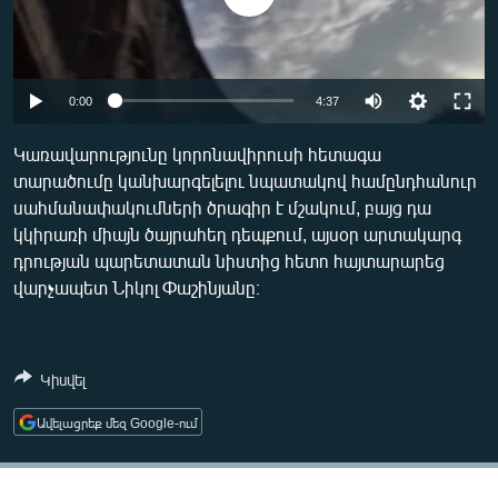
ՄԻՋԱԶԳԱՅԻՆ
ՄՇԱԿՈՒՅԹ
ՍՊՈՐՏ
Auto
0:00
4:37
ՄԵԿՆԱԲԱՆՈՒԹՅՈՒՆ
240p
Կառավարությունը կորոնավիրուսի հետագա
ՏՏ ԵՒ ԻՆՏԵՐՆԵՏ
տարածումը կանխարգելելու նպատակով համընդհանուր
360p
սահմանափակումների ծրագիր է մշակում, բայց դա
ԿՈՐՈՆԱՎԻՐՈՒՍ
480p
Auto
240p
360p
480p
կկիրառի միայն ծայրահեղ դեպքում, այսօր արտակարգ
ԱՐԽԻՎ
դրության պարետատան նիստից հետո հայտարարեց
720p
720p
վարչապետ Նիկոլ Փաշինյանը։
ՏԵՍԱՆՅՈՒԹԵՐ
ԲԱՆԱՎԵՃ
ՁԳՏԵԼՈՎ ԼԱՎԱԳՈՒՅՆԻՆ
Կիսվել
ՓՈԴՔԱՍԹ
Ավելացրեք մեզ Google-ում
Հայերեն