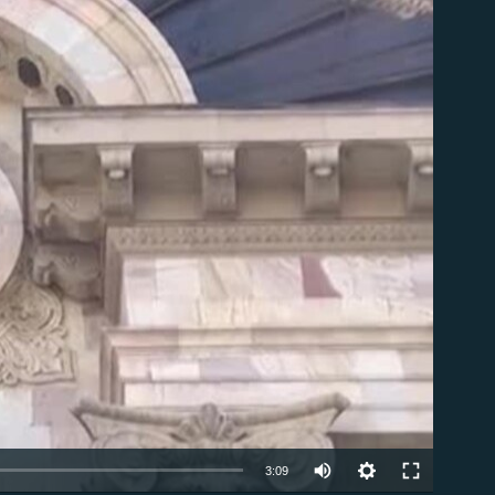
ble
Auto
3:09