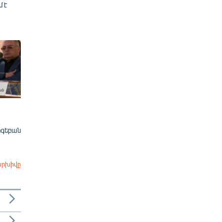
մ է
ոգեբան
արխիվը