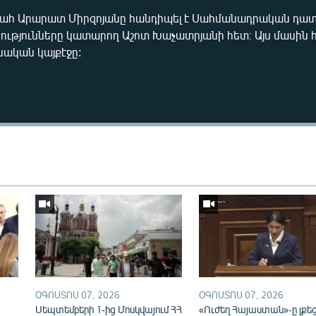
գահ Արարատ Միրզոյանը հանդիպել է Սահմանադրական դատ
յունները կատարող Աշոտ Խաչատրյանի հետ։ Այս մասին հ
նական կայքէջը:
Auto
240p
360p
720p
ՕԳՈՍՏՈՍ 07, 2026
ՕԳՈՍՏՈՍ 07, 2026
ն
Սեպտեմբերի 1-ից Մոսկվայում ՀՀ
«Ուժեղ Հայաստան»-ը լքե