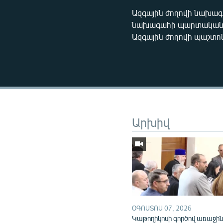
Ազգային ժողովի նախա
նախագահի պարտականութ
Ազգային ժողովի պաշտո
Արխիվ
ՕԳՈՍՏՈՍ 07, 2026
Կաթողիկոսի գործով առաջի