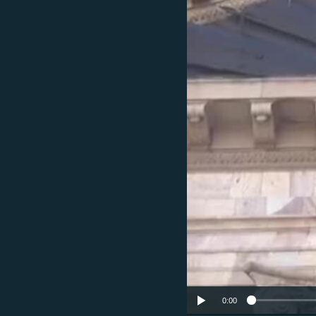
ՄԻՋԱԶԳԱՅԻՆ
ՄՇԱԿՈՒՅԹ
ՍՊՈՐՏ
ՄԵԿՆԱԲԱՆՈՒԹՅՈՒՆ
ՏՏ ԵՒ ԻՆՏԵՐՆԵՏ
ԿՈՐՈՆԱՎԻՐՈՒՍ
ԱՐԽԻՎ
ՏԵՍԱՆՅՈՒԹԵՐ
ԲԱՆԱՎԵՃ
ՁԳՏԵԼՈՎ ԼԱՎԱԳՈՒՅՆԻՆ
ՓՈԴՔԱՍԹ
0:00