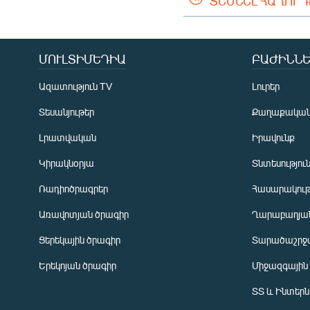
ՏԵՍՆԵԼ ՀԱՂՈՐ
ՄՈՒԼՏԻՄԵԴԻԱ
ԲԱԺԻՆՆԵ
Ազատություն TV
Լուրեր
Տեսանյութեր
Քաղաքակա
Լրատվական
Իրավունք
Կիրակնօրյա
Տնտեսությու
Ռադիոծրագրեր
Հասարակութ
Առավոտյան ծրագիր
Ղարաբաղյան
Ցերեկային ծրագիր
Տարածաշրջ
Հայերեն
Երեկոյան ծրագիր
Միջազգային
English
ՏՏ և Ինտեր
Русский