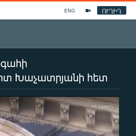
ՈՒՂԻՂ
ENG
ագահի
ոտ Խաչատրյանի հետ
EMBED