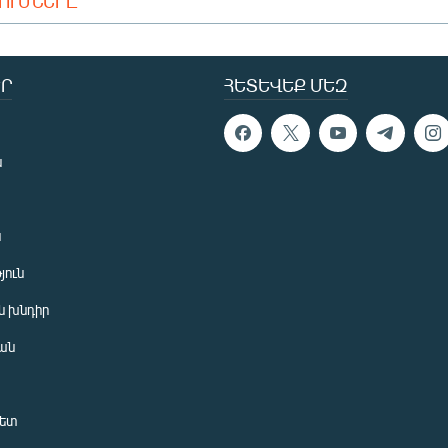
ԴՈՒՄՆԵՐԸ
Ր
ՀԵՏԵՎԵՔ ՄԵԶ
ն
ն
յուն
 խնդիր
ան
նետ