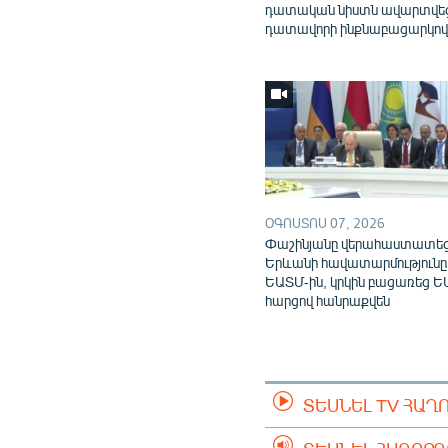
դատական նիստն ավարտվե
դատավորի ինքնաբացարկո
ՕԳՈՍՏՈՍ 07, 2026
Փաշինյանը վերահաստատե
Երևանի հավատարմությունը
ԵԱՏՄ-ին, կրկին բացառեց Ե
հարցով հանրաքվեն
ՏԵՍՆԵԼ TV ՀԱՂ