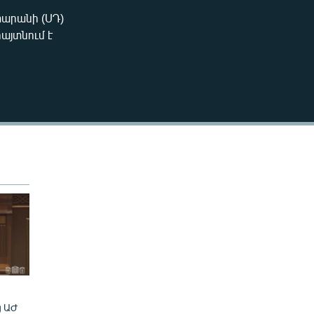
240p
արանի (ՍԴ)
EMBED
այտնում է
360p
480p
720p
480p
ց ԱԺ