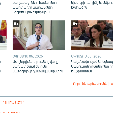
ց
քաղաքացիների համար նոր
նիստերի դահլիճը և մեկնու
վ
պարտադիր պահանջներ
Էջմիածին
կգործեն. ինչ է փոխվում
ՕԳՈՍՏՈՍ 06, 2026
ՕԳՈՍՏՈՍ 06, 2026
ց
ԱԺ ընդդիմադիր ուժերը վաղը
Կալանավորված Արեգնազ
նախատեսում են լինել
Մանուկյանի դստեր հետ հ
Մ
կաթողիկոսի դատական նիստին
է աշխատում
Բոլոր հեռարձակումների 
ՈՐԴՈՒՄՆԵՐԸ