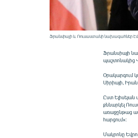
Ֆրանսիայի և Ռուսաստանի նախագահներ Էման
Ֆրանսիայի նա
պաշտոնակից Վ
Օրակարգում կ
Սիրիայի, Իրան
Ըստ Ելիսեյան 
քննարկել Ռուս
առաջընթաց ապ
հարցում»:
Մակրոնը Եվրո