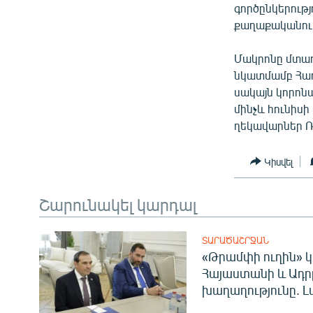
գործընկերությ
քաղաքականությ
Մակրոնը մտադ
նկատմամբ Հա
սակայն կորոն
մինչև հունիսի
ղեկավարներ Ռ
Կիսվել
Շարունակել կարդալ
ՏԱՐԱԾԱՇՐՋԱՆ
«Թրամփի ուղին» կ
Հայաստանի և Ադր
խաղաղությունը. Լ