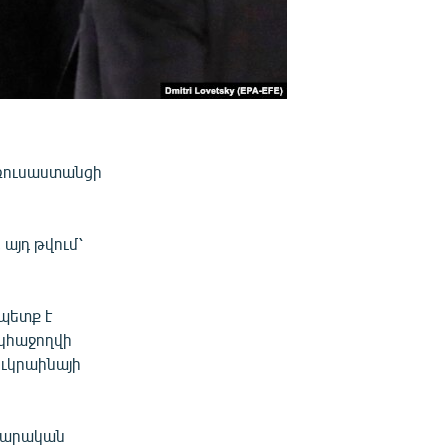
 ռուսաստանցի
այդ թվում՝
 պետք է
«կհաջողվի
ւկրաինայի
ավարական