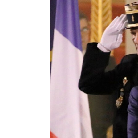
ՄԻՋԱԶԳԱՅԻՆ
ՄՇԱԿՈՒՅԹ
ՍՊՈՐՏ
ՄԵԿՆԱԲԱՆՈՒԹՅՈՒՆ
ՏՏ ԵՒ ԻՆՏԵՐՆԵՏ
ԿՈՐՈՆԱՎԻՐՈՒՍ
ԱՐԽԻՎ
ՏԵՍԱՆՅՈՒԹԵՐ
ԲԱՆԱՎԵՃ
ՁԳՏԵԼՈՎ ԼԱՎԱԳՈՒՅՆԻՆ
ՓՈԴՔԱՍԹ