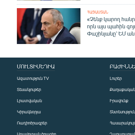
ՀԱՅԱՍՏԱՆ
«Չենք կարող հանր
որն այս պահին գոյո
Փաշինյանը՝ ԵՄ ա
ՄՈՒԼՏԻՄԵԴԻԱ
ԲԱԺԻՆՆԵ
Ազատություն TV
Լուրեր
Տեսանյութեր
Քաղաքակա
Լրատվական
Իրավունք
Կիրակնօրյա
Տնտեսությու
Ռադիոծրագրեր
Հասարակութ
Առավոտյան ծրագիր
Ղարաբաղյան