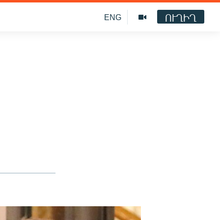
ՈՒՂԻՂ
ENG