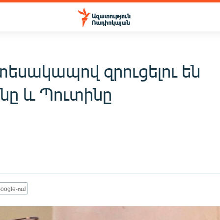
տեսակապով զրուցելու են
նը և Պուտինը
oogle-ում