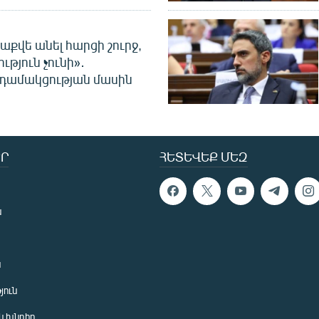
աքվե անել հարցի շուրջ,
ւթյուն չունի»․
նդամակցության մասին
Ր
ՀԵՏԵՎԵՔ ՄԵԶ
ն
ն
յուն
 խնդիր