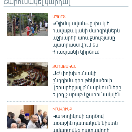
Շարունակել կարդալ
ՍՊՈՐՏ
«Օլիմպավան»-ը փակ է.
հավաքականի մարզիկներն
աշխարհի առաջնությանը
պատրաստվում են
Հրազդանի կիրճում
ՔԱՂԱՔԱԿԱՆ
ԱԺ փոխխոսնակի
ընդդիմադիր թեկնածուի
վերաբերյալ քննարկումները
եկող շաբաթ կշարունակվեն
ԻՐԱՎՈՒՆՔ
Կաթողիկոսի գործով
առաջին դատական նիստն
ավարտվեց դատավորի