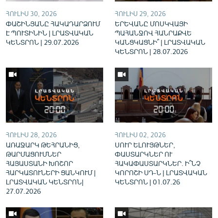
English
ՀՈՒԼԻՍ 30, 2026
ՀՈՒԼԻՍ 29, 2026
ՓԱՇԻՆՅԱՆԸ ՀԱԿԱԴԱՐՁՈՒՄ
ԵՐԵՎԱՆԸ ՄՈՍԿՎԱՅԻ
Русский
Է ՊՈՒՏԻՆԻՆ | ԼՐԱՏՎԱԿԱՆ
ՊԱՀԱՆՋՈՎ ՀԱՆՐԱՔՎԵ
ԿԵՆՏՐՈՆ | 29.07.2026
ԿԱՆՑԿԱՑՆԻ՞ | ԼՐԱՏՎԱԿԱՆ
ԿԵՆՏՐՈՆ | 28.07.2026
ՀԵՏԵՎԵՔ ՄԵԶ
«Ազատության» բոլոր կայքերը
ՀՈՒԼԻՍ 28, 2026
ՀՈՒԼԻՍ 02, 2026
ԱՌԱՋԱՐԿ ԹԵՀՐԱՆԻՑ,
ՍՈՒՐ ԵԼՈՒՅԹՆԵՐ,
ԹԱՐՄԱՑՈՒՄՆԵՐ
ՓԱՍՏԱՐԿՆԵՐ ՈՒ
ՀԱՅԱՍՏԱՆԻ ԽՈՇՈՐ
ՀԱԿԱՓԱՍՏԱՐԿՆԵՐ. Ի՞ՆՉ
ՀԱՐԿԱՏՈՒՆԵՐԻ ՑԱՆԿՈՒՄ |
ԿՈՐՈՇԻ ՍԴ-Ն | ԼՐԱՏՎԱԿԱՆ
ԼՐԱՏՎԱԿԱՆ ԿԵՆՏՐՈՆ|
ԿԵՆՏՐՈՆ | 01.07.26
27.07.2026