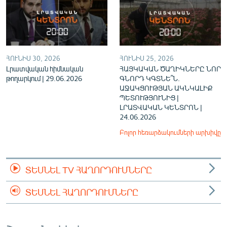
ՀՈՒՆԻՍ 30, 2026
ՀՈՒՆԻՍ 25, 2026
Լրատվական հիմնական
ՀԱՅԿԱԿԱՆ ԾԱՂԻԿՆԵՐԸ ՆՈՐ
թողարկում | 29.06.2026
ԳՆՈՐԴ ԿԳՏՆԵ՞Ն.
ԱՋԱԿՑՈՒԹՅԱՆ ԱԿՆԿԱԼԻՔ
ՊԵՏՈՒԹՅՈՒՆԻՑ |
ԼՐԱՏՎԱԿԱՆ ԿԵՆՏՐՈՆ |
24.06.2026
Բոլոր հեռարձակումների արխիվը
ՏԵՍՆԵԼ TV ՀԱՂՈՐԴՈՒՄՆԵՐԸ
ՏԵՍՆԵԼ ՀԱՂՈՐԴՈՒՄՆԵՐԸ