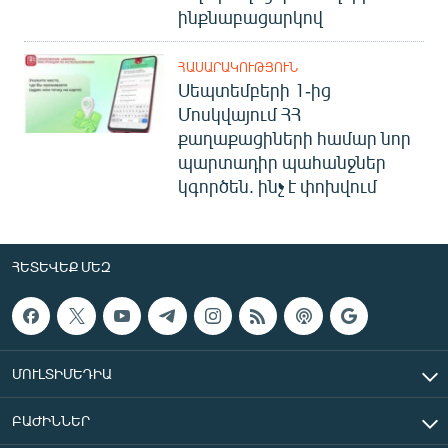
ինքնաբացարկով
ՀԱՍԱՐԱԿՈՒԹՅՈՒՆ
Սեպտեմբերի 1-ից
Մոսկվայում ՀՀ
քաղաքացիների համար նոր
պարտադիր պահանջներ
կգործեն. ինչ է փոխվում
ՀԵՏԵՎԵՔ ՄԵԶ
ՄՈՒԼՏԻՄԵԴԻԱ
ԲԱԺԻՆՆԵՐ