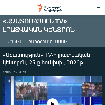
Մատչելիության
հղումներ
Անցնել
«ԱԶԱՏՈՒԹՅՈՒՆ TV»
հիմնական
ԱԶԱՏՈՒԹՅՈՒՆ TV
ԼՐԱՏՎԱԿԱՆ ԿԵՆՏՐՈՆ
բովանդակությանը
ՀԱՅԱՍՏԱՆ
Անցնել
հիմնական
ՔԱՂԱՔԱԿԱՆ
ԱՐԽԻՎ
ՀԱՂՈՐԴՄԱՆ ՄԱՍԻՆ
մենյուին
ԸՆՏՐՈՒԹՅՈՒՆՆԵՐ 2026
Որոնում
«Ազատություն» TV-ի լրատվական
ԻՐԱՎՈՒՆՔ
կենտրոն, 25-ը հունիսի , 2020թ
ՀԱՍԱՐԱԿՈՒԹՅՈՒՆ
հունիս 26, 2020
ՏՆՏԵՍՈՒԹՅՈՒՆ
ՂԱՐԱԲԱՂ
ՊԱՏԵՐԱԶՄԻ 6 ՇԱԲԱԹՆԵՐԸ
ՏԱՐԱԾԱՇՐՋԱՆ
No media source currently available