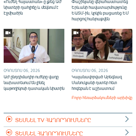
«Ուժեղ Հայաստան»-ը լքեց ԱԺ
Փաշինյանը վերահաստատեց
նիստերի դահլիճը և մեկնում է
Երևանի հավատարմությունը
Էջմիածին
ԵԱՏՄ-ին, կրկին բացառեց ԵՄ
հարցով հանրաքվեն
ՕԳՈՍՏՈՍ 06, 2026
ՕԳՈՍՏՈՍ 06, 2026
ԱԺ ընդդիմադիր ուժերը վաղը
Կալանավորված Արեգնազ
նախատեսում են լինել
Մանուկյանի դստեր հետ
կաթողիկոսի դատական նիստին
հոգեբան է աշխատում
Բոլոր հեռարձակումների արխիվը
ՏԵՍՆԵԼ TV ՀԱՂՈՐԴՈՒՄՆԵՐԸ
ՏԵՍՆԵԼ ՀԱՂՈՐԴՈՒՄՆԵՐԸ