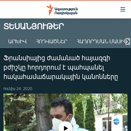
Մատչելիության
հղումներ
Անցնել
ՏԵՍԱՆՅՈՒԹԵՐ
հիմնական
ԱԶԱՏՈՒԹՅՈՒՆ TV
բովանդակությանը
ԱՐԽԻՎ
ՀՈԴՎԱԾՆԵՐ
ՀԱՂՈՐԴՄԱՆ ՄԱՍԻՆ
ՀԱՅԱՍՏԱՆ
Անցնել
հիմնական
ՔԱՂԱՔԱԿԱՆ
Ֆրանսիայից ժամանած հայազգի
մենյուին
ԸՆՏՐՈՒԹՅՈՒՆՆԵՐ 2026
Որոնում
բժիշկը հորդորում է պահպանել
ԻՐԱՎՈՒՆՔ
հակահամաճարակային կանոնները
ՀԱՍԱՐԱԿՈՒԹՅՈՒՆ
հունիս 24, 2020
ՏՆՏԵՍՈՒԹՅՈՒՆ
ՂԱՐԱԲԱՂ
ՊԱՏԵՐԱԶՄԻ 6 ՇԱԲԱԹՆԵՐԸ
ՏԱՐԱԾԱՇՐՋԱՆ
No media source currently available