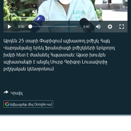
ՄԻՋԱԶԳԱՅԻՆ
ՄՇԱԿՈՒՅԹ
ՍՊՈՐՏ
Auto
0:00
3:40
ՄԵԿՆԱԲԱՆՈՒԹՅՈՒՆ
240p
Արդեն 25 տարի Փարիզում աշխատող բժիշկ Հայկ
ՏՏ ԵՒ ԻՆՏԵՐՆԵՏ
Վարդանյանը երեկ ֆրանսիացի բժիշկների երկրորդ
360p
խմբի հետ է ժամանել Հայաստան: Այսօր խումբն
ԿՈՐՈՆԱՎԻՐՈՒՍ
480p
Auto
240p
360p
480p
աշխատանքի է անցել Սուրբ Գրիգոր Լուսավորիչ
ԱՐԽԻՎ
բժշկական կենտրոնում
720p
720p
ՏԵՍԱՆՅՈՒԹԵՐ
ԲԱՆԱՎԵՃ
Կիսվել
ՁԳՏԵԼՈՎ ԼԱՎԱԳՈՒՅՆԻՆ
Ավելացրեք մեզ Google-ում
ՓՈԴՔԱՍԹ
Հայերեն