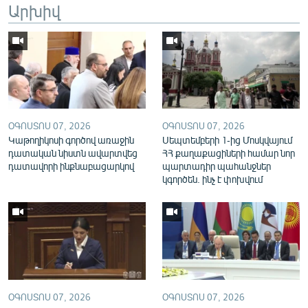
Արխիվ
English
Русский
ՀԵՏԵՎԵՔ ՄԵԶ
ՕԳՈՍՏՈՍ 07, 2026
ՕԳՈՍՏՈՍ 07, 2026
Կաթողիկոսի գործով առաջին
Սեպտեմբերի 1-ից Մոսկվայում
դատական նիստն ավարտվեց
ՀՀ քաղաքացիների համար նոր
դատավորի ինքնաբացարկով
պարտադիր պահանջներ
«Ազատության» բոլոր կայքերը
կգործեն. ինչ է փոխվում
ՕԳՈՍՏՈՍ 07, 2026
ՕԳՈՍՏՈՍ 07, 2026