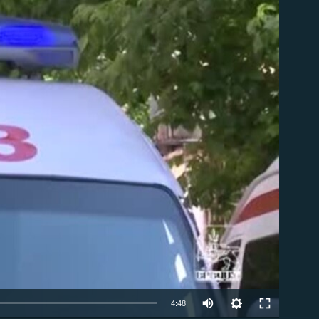
ble
Auto
4:48