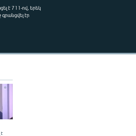
240p
լ է 711-ով, երեկ
EMBED
 գրանցվել էր
360p
480p
720p
480p
 է