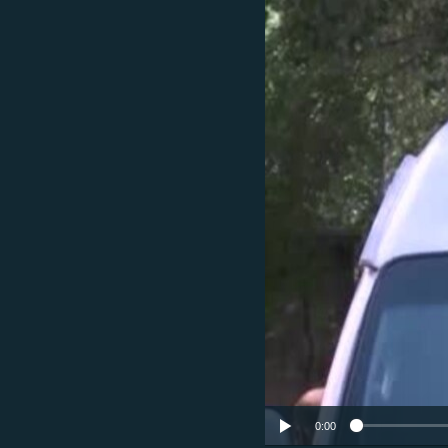
ՄԻՋԱԶԳԱՅԻՆ
ՄՇԱԿՈՒՅԹ
ՍՊՈՐՏ
ՄԵԿՆԱԲԱՆՈՒԹՅՈՒՆ
ՏՏ ԵՒ ԻՆՏԵՐՆԵՏ
ԿՈՐՈՆԱՎԻՐՈՒՍ
ԱՐԽԻՎ
ՏԵՍԱՆՅՈՒԹԵՐ
ԲԱՆԱՎԵՃ
ՁԳՏԵԼՈՎ ԼԱՎԱԳՈՒՅՆԻՆ
ՓՈԴՔԱՍԹ
0:00