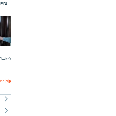
ղոքը
ուպ»-ի
արխիվը