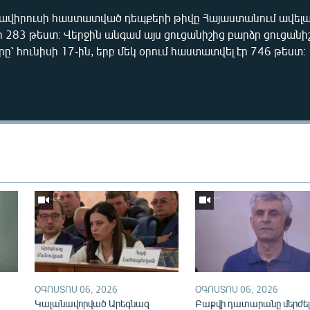
նավիրուսի հաստատված դեպքերի թիվը Հայաստանում ավելացե
 283 թեստ։ Վերջին անգամ այս ցուցանիշից բարձր ցուցանիշ
րը՝ հունիսի 17-ին, երբ մեկ օրում հաստատվել էր 746 թեստ։
Auto
240p
360p
720p
ՕԳՈՍՏՈՍ 06, 2026
ՕԳՈՍՏՈՍ 06, 2026
Կալանավորված Արեգնազ
Բաքվի դատարանը մերժել