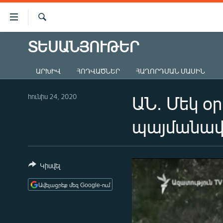
Մատչելիության
հղումներ
Որոնում
Անցնել
ՏԵՍԱՆՅՈՒԹԵՐ
ԱԶԱՏՈՒԹՅՈՒՆ TV
հիմնական
բովանդակությանը
ՀԱՅԱՍՏԱՆ
ԱՐԽԻՎ
ՀՈԴՎԱԾՆԵՐ
ՀԱՂՈՐԴՄԱՆ ՄԱՍԻՆ
Անցնել
ՔԱՂԱՔԱԿԱՆ
հիմնական
մենյուին
հունիս 24, 2020
ԱՆ. Մեկ օր
ԸՆՏՐՈՒԹՅՈՒՆՆԵՐ 2026
Որոնում
ԻՐԱՎՈՒՆՔ
պայմանավ
ՀԱՍԱՐԱԿՈՒԹՅՈՒՆ
ՏՆՏԵՍՈՒԹՅՈՒՆ
Կիսվել
ՂԱՐԱԲԱՂ
Ավելացրեք մեզ Google-ում
ՊԱՏԵՐԱԶՄԻ 6 ՇԱԲԱԹՆԵՐԸ
ՏԱՐԱԾԱՇՐՋԱՆ