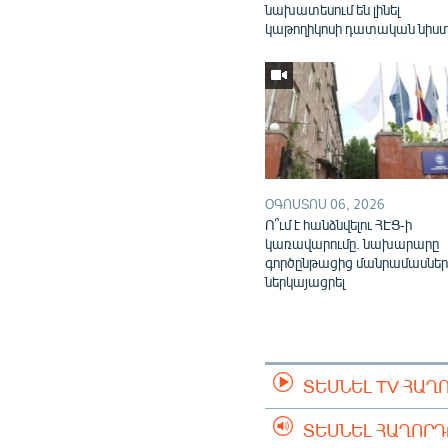
նախատեսում են լինել
կաթողիկոսի դատական նիս
ՕԳՈՍՏՈՍ 06, 2026
Ո՞ւմ է հանձնվելու ՀԷՑ-ի
կառավարումը. նախարարը
գործընթացից մանրամասներ
ներկայացրել
ՏԵՍՆԵԼ TV ՀԱՂ
ՏԵՍՆԵԼ ՀԱՂՈՐ