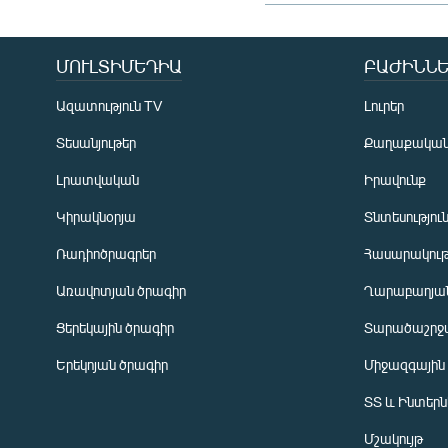
ՄՈՒԼՏԻՄԵԴԻԱ
ԲԱԺԻՆՆԵ
Ազատություն TV
Լուրեր
Տեսանյութեր
Քաղաքակա
Լրատվական
Իրավունք
Կիրակնօրյա
Տնտեսությու
Ռադիոծրագրեր
Հասարակութ
Առավոտյան ծրագիր
Ղարաբաղյան
Ցերեկային ծրագիր
Տարածաշրջ
Հայերեն
Երեկոյան ծրագիր
Միջազգային
English
ՏՏ և Ինտեր
Русский
Մշակույթ