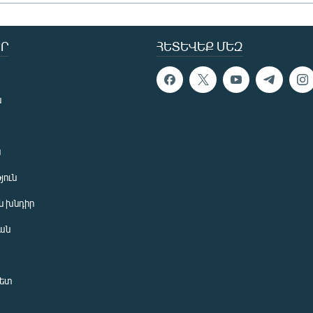
Ր
ՀԵՏԵՎԵՔ ՄԵԶ
ն
ն
յուն
 խնդիր
ան
նետ