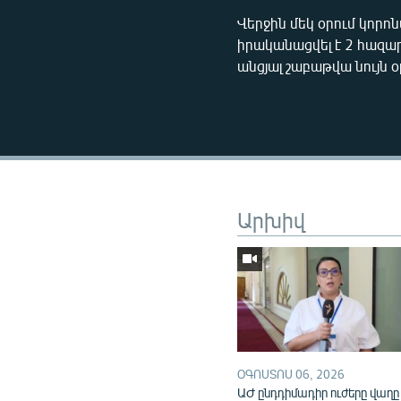
Վերջին մեկ օրում կորո
իրականացվել է 2 հազար
անցյալ շաբաթվա նույն օ
Արխիվ
ՕԳՈՍՏՈՍ 06, 2026
ԱԺ ընդդիմադիր ուժերը վաղը