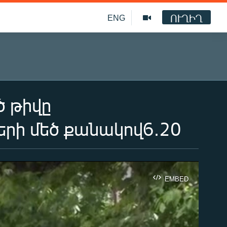
ՈՒՂԻՂ
ENG
ծ թիվը
րի մեծ քանակով6.20
EMBED