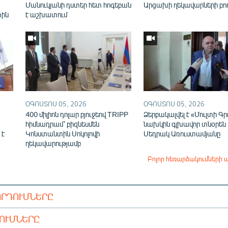
Մանուկյանի դստեր հետ հոգեբան
Արցախի ղեկավարների բո
տին
է աշխատում
ՕԳՈՍՏՈՍ 05, 2026
ՕԳՈՍՏՈՍ 05, 2026
400 միլիոն դոլար բյուջեով TRIPP
Ձերբակալվել է «Մուլտի Գր
հիմնադրամ՝ բիզնեսմեն
նախկին գլխավոր տնօրեն
 է
Կոնստանտին Սոկոլովի
Սեդրակ Առուստամյանը
ղեկավարությամբ
Բոլոր հեռարձակումների 
ՈՐԴՈՒՄՆԵՐԸ
ԴՈՒՄՆԵՐԸ