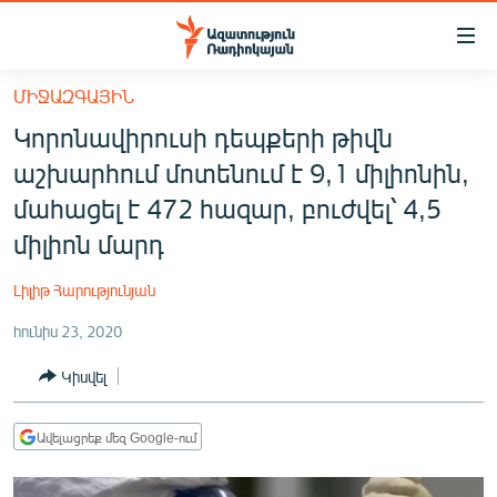
Մատչելիության
հղումներ
Անցնել
ՄԻՋԱԶԳԱՅԻՆ
հիմնական
ԱԶԱՏՈՒԹՅՈՒՆ TV
Կորոնավիրուսի դեպքերի թիվն
բովանդակությանը
ՀԱՅԱՍՏԱՆ
Անցնել
աշխարհում մոտենում է 9,1 միլիոնին,
հիմնական
ՔԱՂԱՔԱԿԱՆ
մահացել է 472 հազար, բուժվել՝ 4,5
մենյուին
ԸՆՏՐՈՒԹՅՈՒՆՆԵՐ 2026
միլիոն մարդ
Որոնում
ԻՐԱՎՈՒՆՔ
Լիլիթ Հարությունյան
ՀԱՍԱՐԱԿՈՒԹՅՈՒՆ
հունիս 23, 2020
ՏՆՏԵՍՈՒԹՅՈՒՆ
Կիսվել
ՂԱՐԱԲԱՂ
ՊԱՏԵՐԱԶՄԻ 6 ՇԱԲԱԹՆԵՐԸ
Ավելացրեք մեզ Google-ում
ՏԱՐԱԾԱՇՐՋԱՆ