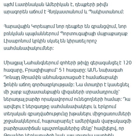
այժմ Լատինական Ամերիկան է, դեպքերի թիվն
English
արագորեն աճում է Հնդկաստանում և Պակիստանում:
Русский
Հարավային Կորեայում նոր դեպքեր են գրանցվում, նոր
ՀԵՏԵՎԵՔ ՄԵԶ
բռնկման պայմաններում Պորտուգալիայի մայրաքաղաք
Լիսաբոնում կրկին սկսել են կիրառել որոշ
սահմանափակումներ:
Միացյալ Նահանգներում զոհերի թիվը գերազանցել է 120
հազարը, Բրազիլիայում՝ 51 հազարը: ԱՄՆ նախագահ
«Ազատության» բոլոր կայքերը
Դոնալդ Թրամփն անհանգստացած է համաճարակի
ֆոնին աճող գործազրկությամբ: Նա մտադիր է կասեցնել
մի շարք աշխատանքային վիզաների տրամադրումը՝
ներառյալ բարձր որակավորում ունեցողների համար: Դա
արվելու է ներգաղթը սահմանափակելու և երկրում
տեղական զբաղվածությունը խթանելու միջոցառումների
շրջանակներում, հայտարարել է ամերիկյան վարչակազմի
բարձրաստիճան պաշտոնյաներից մեկը՝ հավելելով, որ
Թրամփը կերկարաձգի նաև այս տարվա ապրիլին