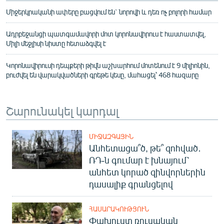
Միջերկրականի ափերը բացվում են` նորովի և դեռ ոչ բոլորի համար
Ադրբեջանցի պատգամավորի մոտ կորոնավիրուս է հաստատվել,
Միլի մեջլիսի նիստը հետաձգվել է
Կորոնավիրուսի դեպքերի թիվն աշխարհում մոտենում է 9 միլիոնին,
բուժվել են վարակվածների գրեթե կեսը, մահացել՝ 468 հազարը
Շարունակել կարդալ
ՄԻՋԱԶԳԱՅԻՆ
Անհետացա՞ծ, թե՞ զոհված․
ՌԴ-ն գումար է խնայում՝
անհետ կորած զինվորներին
դասալիք գրանցելով
ՀԱՍԱՐԱԿՈՒԹՅՈՒՆ
Փախուստ ռուսական