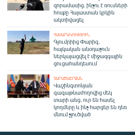
զորամասից. ինչու է ռուսների
հոսքը Հայաստան կրկին
ակտիվացել
ՀԱՍԱՐԱԿՈՒԹՅՈՒՆ
Գյումրիից Փարիզ․
հայկական անօդաչուն
ներկայացվել է միջազգային
ցուցահանդեսում
ՏԱՐԱԾԱՇՐՋԱՆ
Վաշինգտոնյան
գագաթնաժողովից մեկ
տարի անց. ուր են հասել
կողմերը և ինչ հարցեր են դեռ
մնում չլուծված