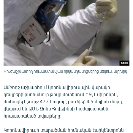
ՄԻՋԱԶԳԱՅԻՆ
ՄՇԱԿՈՒՅԹ
ՍՊՈՐՏ
ՄԵԿՆԱԲԱՆՈՒԹՅՈՒՆ
ՏՏ ԵՒ ԻՆՏԵՐՆԵՏ
ԿՈՐՈՆԱՎԻՐՈՒՍ
ԱՐԽԻՎ
Բուժաշխատող ռուսաստանյան հիվանդանոցներից մեկում, արխիվ
ՏԵՍԱՆՅՈՒԹԵՐ
Ամբողջ աշխարհում կորոնավիրուսային վարակի
ԲԱՆԱՎԵՃ
դեպքերի ընդհանուր թիվը մոտենում է 9,1 միլիոնին,
ՁԳՏԵԼՈՎ ԼԱՎԱԳՈՒՅՆԻՆ
մահացել է շուրջ 472 հազար, բուժվել՝ 4,5 միլիոն մարդ,
վկայում են ԱՄՆ Ջոնս Հոփքինսի համալսարանի
ՓՈԴՔԱՍԹ
հրապարակած տվյալները:
Հայերեն
Կորոնավիրուսի տարածման հիմնական էպիկենտրոնն