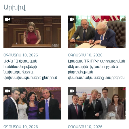
Արխիվ
English
Русский
ՀԵՏԵՎԵՔ ՄԵԶ
ՕԳՈՍՏՈՍ 10, 2026
ՕԳՈՍՏՈՍ 10, 2026
ԱԺ-ն 12 մշտական
Լրացավ TRIPP-ի ստորագրման
հանձնաժողովների
մեկ տարին. իշխանության և
«Ազատության» բոլոր կայքերը
նախագահներ և
ընդդիմության
փոխնախագահներ է ընտրում
գնահատականները տարբեր են
ՕԳՈՍՏՈՍ 10, 2026
ՕԳՈՍՏՈՍ 10, 2026