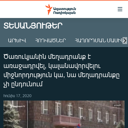
Մատչելիության
հղումներ
Անցնել
ՏԵՍԱՆՅՈՒԹԵՐ
հիմնական
ԱԶԱՏՈՒԹՅՈՒՆ TV
բովանդակությանը
ԱՐԽԻՎ
ՀՈԴՎԱԾՆԵՐ
ՀԱՂՈՐԴՄԱՆ ՄԱՍԻՆ
ՀԱՅԱՍՏԱՆ
Անցնել
հիմնական
ՔԱՂԱՔԱԿԱՆ
Ծառուկյանին մեղադրանք է
մենյուին
ԸՆՏՐՈՒԹՅՈՒՆՆԵՐ 2026
Որոնում
առաջադրվել, կալանավորվելու
ԻՐԱՎՈՒՆՔ
միջնորդություն կա, նա մեղադրանքը
ՀԱՍԱՐԱԿՈՒԹՅՈՒՆ
չի ընդունում
ՏՆՏԵՍՈՒԹՅՈՒՆ
հունիս 17, 2020
ՂԱՐԱԲԱՂ
ՊԱՏԵՐԱԶՄԻ 6 ՇԱԲԱԹՆԵՐԸ
ՏԱՐԱԾԱՇՐՋԱՆ