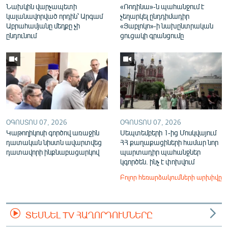
Նախկին վարչապետի
«Ռոդինա»-ն պահանջում է
կալանավորված որդին՝ Արգամ
չեղարկել ընդդիմադիր
Աբրահամյանը մեղքը չի
«Յաբլոկո»-ի նախընտրական
ընդունում
ցուցակի գրանցումը
ՕԳՈՍՏՈՍ 07, 2026
ՕԳՈՍՏՈՍ 07, 2026
Կաթողիկոսի գործով առաջին
Սեպտեմբերի 1-ից Մոսկվայում
դատական նիստն ավարտվեց
ՀՀ քաղաքացիների համար նոր
դատավորի ինքնաբացարկով
պարտադիր պահանջներ
կգործեն. ինչ է փոխվում
Բոլոր հեռարձակումների արխիվը
ՏԵՍՆԵԼ TV ՀԱՂՈՐԴՈՒՄՆԵՐԸ