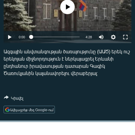
ՄԻՋԱԶԳԱՅԻՆ
No media source currently available
ՄՇԱԿՈՒՅԹ
ՍՊՈՐՏ
Auto
ՄԵԿՆԱԲԱՆՈՒԹՅՈՒՆ
0:00
4:28
270p
ՏՏ ԵՒ ԻՆՏԵՐՆԵՏ
Ազգային անվտանգության ծառայությունը (ԱԱԾ) երեկ ուշ
երեկոյան միջնորդություն է ներկայացրել Երևանի
360p
ԿՈՐՈՆԱՎԻՐՈՒՍ
ընդհանուր իրավասության դատարան Գագիկ
480p
ԱՐԽԻՎ
Ծառուկյանին կալանավորելու վերաբերյալ։
Auto
270p
360p
480p
ՏԵՍԱՆՅՈՒԹԵՐ
ԲԱՆԱՎԵՃ
Կիսվել
ՁԳՏԵԼՈՎ ԼԱՎԱԳՈՒՅՆԻՆ
Ավելացրեք մեզ Google-ում
ՓՈԴՔԱՍԹ
Հայերեն