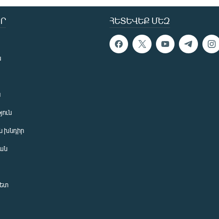
Ր
ՀԵՏԵՎԵՔ ՄԵԶ
ն
ն
յուն
 խնդիր
ան
նետ