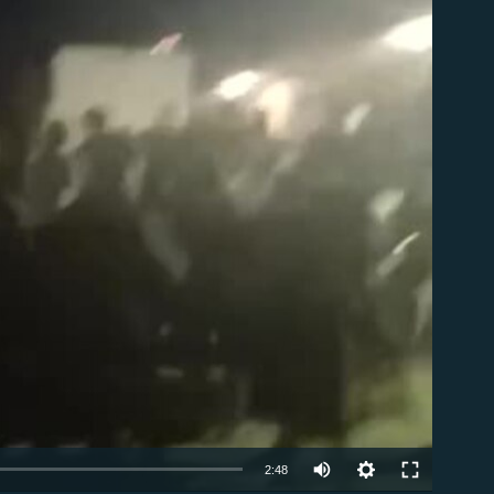
ble
Auto
2:48