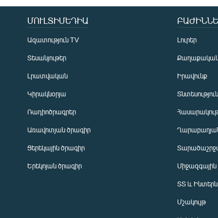
ՄՈՒԼՏԻՄԵԴԻԱ
ԲԱԺԻՆՆԵ
Ազատություն TV
Լուրեր
Տեսանյութեր
Քաղաքակա
Լրատվական
Իրավունք
Կիրակնօրյա
Տնտեսությու
Ռադիոծրագրեր
Հասարակութ
Առավոտյան ծրագիր
Ղարաբաղյան
Ցերեկային ծրագիր
Տարածաշրջ
Հայերեն
Երեկոյան ծրագիր
Միջազգային
English
ՏՏ և Ինտեր
Русский
Մշակույթ
ՀԵՏԵՎԵՔ ՄԵԶ