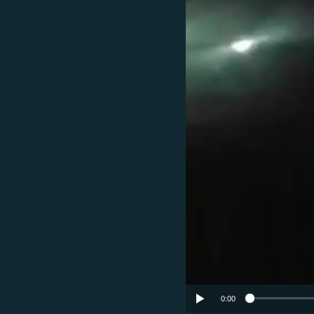
ՄԻՋԱԶԳԱՅԻՆ
ՄՇԱԿՈՒՅԹ
ՍՊՈՐՏ
ՄԵԿՆԱԲԱՆՈՒԹՅՈՒՆ
ՏՏ ԵՒ ԻՆՏԵՐՆԵՏ
ԿՈՐՈՆԱՎԻՐՈՒՍ
ԱՐԽԻՎ
ՏԵՍԱՆՅՈՒԹԵՐ
ԲԱՆԱՎԵՃ
ՁԳՏԵԼՈՎ ԼԱՎԱԳՈՒՅՆԻՆ
ՓՈԴՔԱՍԹ
0:00