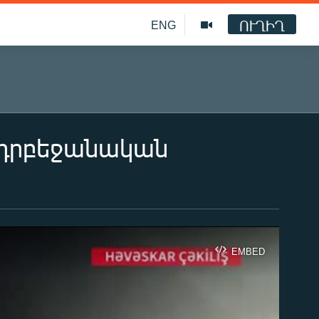
ՈՒՂԻՂ
ENG
-ադրբեջանական
EMBED