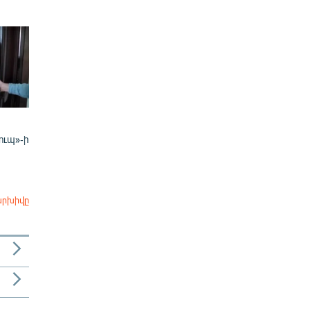
ուպ»-ի
արխիվը