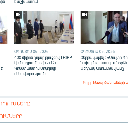
տին
է աշխատում
ՕԳՈՍՏՈՍ 05, 2026
ՕԳՈՍՏՈՍ 05, 2026
400 միլիոն դոլար բյուջեով TRIPP
Ձերբակալվել է «Մուլտի Գր
հիմնադրամ՝ բիզնեսմեն
նախկին գլխավոր տնօրեն
 է
Կոնստանտին Սոկոլովի
Սեդրակ Առուստամյանը
ղեկավարությամբ
Բոլոր հեռարձակումների 
ՈՐԴՈՒՄՆԵՐԸ
ԴՈՒՄՆԵՐԸ