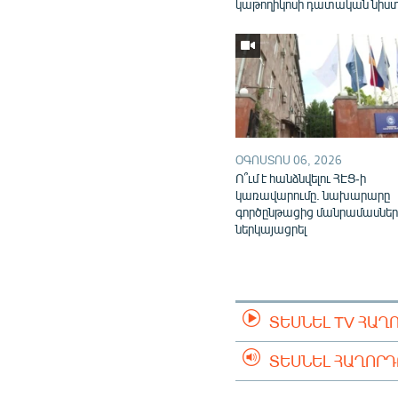
կաթողիկոսի դատական նիս
ՕԳՈՍՏՈՍ 06, 2026
Ո՞ւմ է հանձնվելու ՀԷՑ-ի
կառավարումը. նախարարը
գործընթացից մանրամասներ
ներկայացրել
ՏԵՍՆԵԼ TV ՀԱՂ
ՏԵՍՆԵԼ ՀԱՂՈՐ