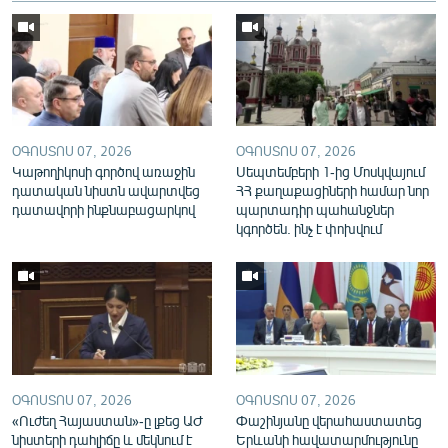
English
Русский
ՀԵՏԵՎԵՔ ՄԵԶ
ՕԳՈՍՏՈՍ 07, 2026
ՕԳՈՍՏՈՍ 07, 2026
Կաթողիկոսի գործով առաջին
Սեպտեմբերի 1-ից Մոսկվայում
դատական նիստն ավարտվեց
ՀՀ քաղաքացիների համար նոր
դատավորի ինքնաբացարկով
պարտադիր պահանջներ
կգործեն. ինչ է փոխվում
«Ազատության» բոլոր կայքերը
ՕԳՈՍՏՈՍ 07, 2026
ՕԳՈՍՏՈՍ 07, 2026
«Ուժեղ Հայաստան»-ը լքեց ԱԺ
Փաշինյանը վերահաստատեց
նիստերի դահլիճը և մեկնում է
Երևանի հավատարմությունը