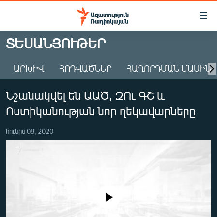
Մատչելիության
հղումներ
Անցնել
ՏԵՍԱՆՅՈՒԹԵՐ
հիմնական
ԱԶԱՏՈՒԹՅՈՒՆ TV
բովանդակությանը
ԱՐԽԻՎ
ՀՈԴՎԱԾՆԵՐ
ՀԱՂՈՐԴՄԱՆ ՄԱՍԻՆ
ՀԱՅԱՍՏԱՆ
Անցնել
հիմնական
ՔԱՂԱՔԱԿԱՆ
Նշանակվել են ԱԱԾ, ԶՈւ ԳՇ և
մենյուին
ԸՆՏՐՈՒԹՅՈՒՆՆԵՐ 2026
Որոնում
Ոստիկանության նոր ղեկավարները
ԻՐԱՎՈՒՆՔ
հունիս 08, 2020
ՀԱՍԱՐԱԿՈՒԹՅՈՒՆ
ՏՆՏԵՍՈՒԹՅՈՒՆ
ՂԱՐԱԲԱՂ
ՊԱՏԵՐԱԶՄԻ 6 ՇԱԲԱԹՆԵՐԸ
No media source currently available
ՏԱՐԱԾԱՇՐՋԱՆ