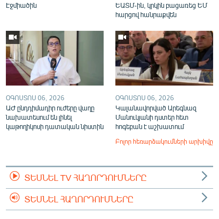
Էջմիածին
ԵԱՏՄ-ին, կրկին բացառեց ԵՄ
հարցով հանրաքվեն
ՕԳՈՍՏՈՍ 06, 2026
ՕԳՈՍՏՈՍ 06, 2026
ԱԺ ընդդիմադիր ուժերը վաղը
Կալանավորված Արեգնազ
նախատեսում են լինել
Մանուկյանի դստեր հետ
կաթողիկոսի դատական նիստին
հոգեբան է աշխատում
Բոլոր հեռարձակումների արխիվը
ՏԵՍՆԵԼ TV ՀԱՂՈՐԴՈՒՄՆԵՐԸ
ՏԵՍՆԵԼ ՀԱՂՈՐԴՈՒՄՆԵՐԸ