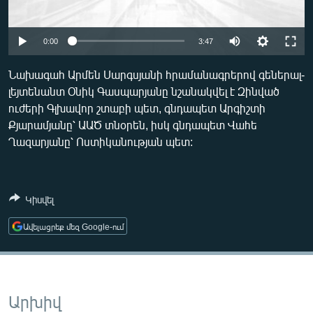
ՄԻՋԱԶԳԱՅԻՆ
ՄՇԱԿՈՒՅԹ
Auto
0:00
3:47
ՍՊՈՐՏ
270p
Նախագահ Արմեն Սարգսյանի հրամանագրերով գեներալ-
ՄԵԿՆԱԲԱՆՈՒԹՅՈՒՆ
լեյտենանտ Օնիկ Գասպարյանը նշանակվել է Զինված
360p
ուժերի Գլխավոր շտաբի պետ, գնդապետ Արգիշտի
ՏՏ ԵՒ ԻՆՏԵՐՆԵՏ
480p
Քյարամյանը՝ ԱԱԾ տնօրեն, իսկ գնդապետ Վահե
ԿՈՐՈՆԱՎԻՐՈՒՍ
Auto
270p
360p
480p
Ղազարյանը՝ Ոստիկանության պետ:
ԱՐԽԻՎ
ՏԵՍԱՆՅՈՒԹԵՐ
Կիսվել
ԲԱՆԱՎԵՃ
Ավելացրեք մեզ Google-ում
ՁԳՏԵԼՈՎ ԼԱՎԱԳՈՒՅՆԻՆ
ՓՈԴՔԱՍԹ
Արխիվ
Հայերեն