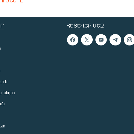
ԴՈՒՄՆԵՐԸ
Ր
ՀԵՏԵՎԵՔ ՄԵԶ
ն
ն
յուն
 խնդիր
ան
նետ