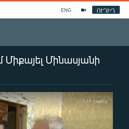
ՈՒՂԻՂ
ENG
 Միքայել Մինասյանի
EMBED