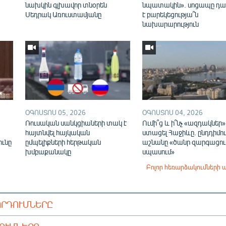
նախկին գլխավոր տնօրեն
նպատակին». սոցապը դա
Սեդրակ Առուստամյանը
է բարեկեցությա՞ն
նախարարություն
ՕԳՈՍՏՈՍ 05, 2026
ՕԳՈՍՏՈՍ 04, 2026
Ռուսական սանկցիաների տակ է
Ումի՞ց և ի՞նչ «ազդակներ»
,
հայտնվել հայկական
ստացել Հաջիևը. ընդդիմու
ունը
ըմպելիքների հերթական
աշնանը «ծանր զարգացում
խմբաքանակը
սպասում»
Բոլոր հեռարձակումների 
ՈՐԴՈՒՄՆԵՐԸ