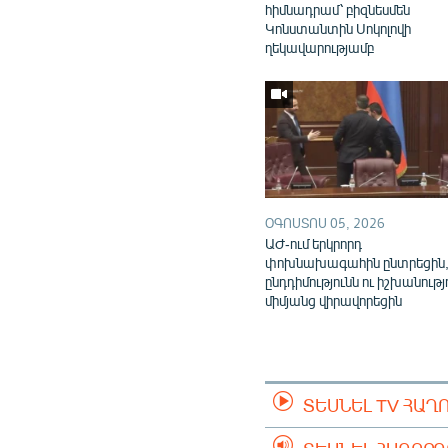
հիմնադրամ՝ բիզնեսմեն
Կոնստանտին Սոկոլովի
ղեկավարությամբ
ՕԳՈՍՏՈՍ 05, 2026
ԱԺ-ում երկրորդ
փոխնախագահին ընտրեցին
ընդդիմությունն ու իշխանությ
միմյանց վիրավորեցին
ՏԵՍՆԵԼ TV ՀԱՂ