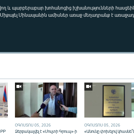
վող և պարբերաբար խոհանոցից իշխանությունների հասցե
Միքայել Մինասյանին ամիսներ առաջ մեղադրանք է առաջադր
Auto
270p
360p
ՕԳՈՍՏՈՍ 05, 2026
ՕԳՈՍՏՈՍ 05, 2026
IPP
Ձերբակալվել է «Մուլտի Գրուպ»-ի
«Անունը փոխելով կհասնե՞