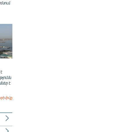
ռնում
 է
թյունն
ներ է
արխիվը