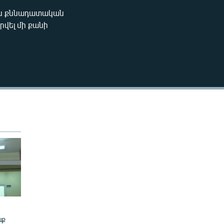
270p
ին քննադատական
EMBED
վել մի քանի
360p
480p
480p
նք