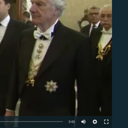
ble
Auto
3:43