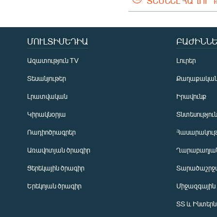
ՏԵՍՆԵԼ ՀԱՂՈՐ
ՄՈՒԼՏԻՄԵԴԻԱ
ԲԱԺԻՆՆԵ
Ազատություն TV
Լուրեր
Տեսանյութեր
Քաղաքակա
Լրատվական
Իրավունք
Կիրակնօրյա
Տնտեսությու
Ռադիոծրագրեր
Հասարակութ
Առավոտյան ծրագիր
Ղարաբաղյան
Ցերեկային ծրագիր
Տարածաշրջ
Հայերեն
Երեկոյան ծրագիր
Միջազգային
English
ՏՏ և Ինտեր
Русский