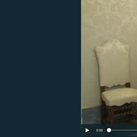
ՄԻՋԱԶԳԱՅԻՆ
ՄՇԱԿՈՒՅԹ
ՍՊՈՐՏ
ՄԵԿՆԱԲԱՆՈՒԹՅՈՒՆ
ՏՏ ԵՒ ԻՆՏԵՐՆԵՏ
ԿՈՐՈՆԱՎԻՐՈՒՍ
ԱՐԽԻՎ
ՏԵՍԱՆՅՈՒԹԵՐ
ԲԱՆԱՎԵՃ
ՁԳՏԵԼՈՎ ԼԱՎԱԳՈՒՅՆԻՆ
ՓՈԴՔԱՍԹ
0:00