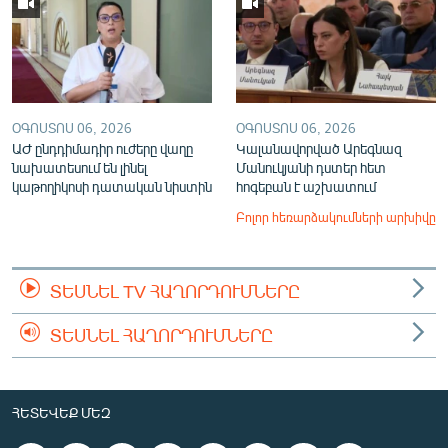
ՕԳՈՍՏՈՍ 06, 2026
ՕԳՈՍՏՈՍ 06, 2026
ԱԺ ընդդիմադիր ուժերը վաղը
Կալանավորված Արեգնազ
նախատեսում են լինել
Մանուկյանի դստեր հետ
կաթողիկոսի դատական նիստին
հոգեբան է աշխատում
Բոլոր հեռարձակումների արխիվը
ՏԵՍՆԵԼ TV ՀԱՂՈՐԴՈՒՄՆԵՐԸ
ՏԵՍՆԵԼ ՀԱՂՈՐԴՈՒՄՆԵՐԸ
ՀԵՏԵՎԵՔ ՄԵԶ