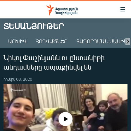
Մատչելիության
հղումներ
Անցնել
ՏԵՍԱՆՅՈՒԹԵՐ
հիմնական
ԱԶԱՏՈՒԹՅՈՒՆ TV
բովանդակությանը
ԱՐԽԻՎ
ՀՈԴՎԱԾՆԵՐ
ՀԱՂՈՐԴՄԱՆ ՄԱՍԻՆ
ՀԱՅԱՍՏԱՆ
Անցնել
հիմնական
ՔԱՂԱՔԱԿԱՆ
Նիկոլ Փաշինյանն ու ընտանիքի
մենյուին
ԸՆՏՐՈՒԹՅՈՒՆՆԵՐ 2026
Որոնում
անդամները ապաքինվել են
ԻՐԱՎՈՒՆՔ
հունիս 08, 2020
ՀԱՍԱՐԱԿՈՒԹՅՈՒՆ
ՏՆՏԵՍՈՒԹՅՈՒՆ
ՂԱՐԱԲԱՂ
ՊԱՏԵՐԱԶՄԻ 6 ՇԱԲԱԹՆԵՐԸ
No media source currently available
ՏԱՐԱԾԱՇՐՋԱՆ