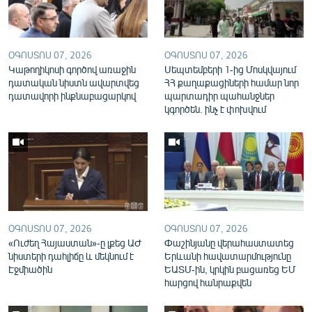
English
Русский
ՕԳՈՍՏՈՍ 07, 2026
ՕԳՈՍՏՈՍ 07, 2026
Կաթողիկոսի գործով առաջին
Սեպտեմբերի 1-ից Մոսկվայում
ՀԵՏԵՎԵՔ ՄԵԶ
դատական նիստն ավարտվեց
ՀՀ քաղաքացիների համար նոր
դատավորի ինքնաբացարկով
պարտադիր պահանջներ
կգործեն. ինչ է փոխվում
«Ազատության» բոլոր կայքերը
ՕԳՈՍՏՈՍ 07, 2026
ՕԳՈՍՏՈՍ 07, 2026
«Ուժեղ Հայաստան»-ը լքեց ԱԺ
Փաշինյանը վերահաստատեց
նիստերի դահլիճը և մեկնում է
Երևանի հավատարմությունը
Էջմիածին
ԵԱՏՄ-ին, կրկին բացառեց ԵՄ
հարցով հանրաքվեն