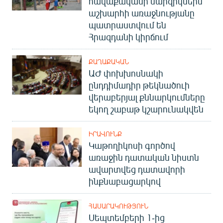
հավաքականի մարզիկներն
աշխարհի առաջնությանը
պատրաստվում են
Հրազդանի կիրճում
ՔԱՂԱՔԱԿԱՆ
ԱԺ փոխխոսնակի
ընդդիմադիր թեկնածուի
վերաբերյալ քննարկումները
եկող շաբաթ կշարունակվեն
ԻՐԱՎՈՒՆՔ
Կաթողիկոսի գործով
առաջին դատական նիստն
ավարտվեց դատավորի
ինքնաբացարկով
ՀԱՍԱՐԱԿՈՒԹՅՈՒՆ
Սեպտեմբերի 1-ից