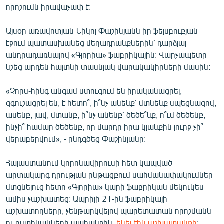
որոշումն իրավաչափ է:
Այսօր առավոտյան Նիկոլ Փաշինյանն իր ֆեյսբուքյան
էջում պատասխանեց մեղադրանքներին՝ դարձյալ
անդրադառնալով «Գլորիա» ֆաբրիկային: Վարչապետը
նշեց արդեն հայտնի տասնյակ վարակակիրների մասին:
«Չորս-հինգ անգամ ստուգում են իրականացրել,
զգուշացրել են, է հետո՞, ի՞նչ անենք՝ մտնենք սպեցնազով,
ասենք, լավ, մտանք, ի՞նչ անենք՝ ծեծե՞նք, ո՞ւմ ծեծենք,
ինչի՞ համար ծեծենք, որ մարդը իրա կյանքին լուրջ չի՞
վերաբերվում», - ընդգծեց Փաշինյանը:
Հայաստանում կորոնավիրուսի հետ կապված
արտակարգ դրության ընթացքում սահմանափակումներ
մտցնելուց հետո «Գլորիա» կարի ֆաբրիկան մեկուկես
ամիս չաշխատեց: Ապրիլի 21-ին ֆաբրիկայի
աշխատողները, չենթարկվելով պարետատան որոշմանն
ու ոստիկանների պահանջին,
եկել էին աշխատանքի
: