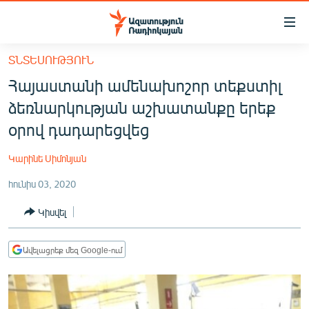
Մատչելիության
հղումներ
Անցնել
ՏՆՏԵՍՈՒԹՅՈՒՆ
հիմնական
ԱԶԱՏՈՒԹՅՈՒՆ TV
Հայաստանի ամենախոշոր տեքստիլ
բովանդակությանը
ՀԱՅԱՍՏԱՆ
Անցնել
ձեռնարկության աշխատանքը երեք
հիմնական
ՔԱՂԱՔԱԿԱՆ
օրով դադարեցվեց
մենյուին
ԸՆՏՐՈՒԹՅՈՒՆՆԵՐ 2026
Որոնում
Կարինե Սիմոնյան
ԻՐԱՎՈՒՆՔ
հունիս 03, 2020
ՀԱՍԱՐԱԿՈՒԹՅՈՒՆ
Կիսվել
ՏՆՏԵՍՈՒԹՅՈՒՆ
ՂԱՐԱԲԱՂ
Ավելացրեք մեզ Google-ում
ՊԱՏԵՐԱԶՄԻ 6 ՇԱԲԱԹՆԵՐԸ
ՏԱՐԱԾԱՇՐՋԱՆ