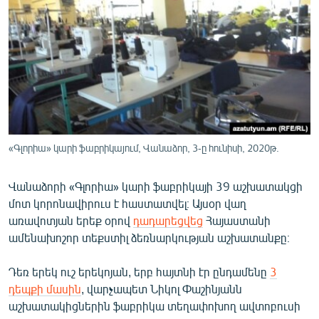
ՄԻՋԱԶԳԱՅԻՆ
ՄՇԱԿՈՒՅԹ
ՍՊՈՐՏ
ՄԵԿՆԱԲԱՆՈՒԹՅՈՒՆ
ՏՏ ԵՒ ԻՆՏԵՐՆԵՏ
ԿՈՐՈՆԱՎԻՐՈՒՍ
«Գլորիա» կարի ֆաբրիկայում, Վանաձոր, 3-ը հունիսի, 2020թ.
ԱՐԽԻՎ
Վանաձորի «Գլորիա» կարի ֆաբրիկայի 39 աշխատակցի
ՏԵՍԱՆՅՈՒԹԵՐ
մոտ կորոնավիրուս է հաստատվել։ Այսօր վաղ
ԲԱՆԱՎԵՃ
առավոտյան երեք օրով
դադարեցվեց
Հայաստանի
ամենախոշոր տեքստիլ ձեռնարկության աշխատանքը։
ՁԳՏԵԼՈՎ ԼԱՎԱԳՈՒՅՆԻՆ
ՓՈԴՔԱՍԹ
Դեռ երեկ ուշ երեկոյան, երբ հայտնի էր ընդամենը
3
դեպքի մասին
, վարչապետ Նիկոլ Փաշինյանն
աշխատակիցներին ֆաբրիկա տեղափոխող ավտոբուսի
Հայերեն