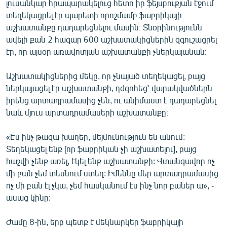
լուսանկար հրապարակելուց հետո իր ֆեյսբուքյան էջում
English
տեղեկացրել էր պարետի որոշմամբ ֆաբրիկայի
աշխատանքը դադարեցնելու մասին։ Տնօրինությունն
Русский
ավելի քան 2 հազար 600 աշխատակիցներին զգուշացրել
էր, որ այսօր առավոտյան աշխատանքի չներկայանան։
ՀԵՏԵՎԵՔ ՄԵԶ
Աշխատակիցներից մեկը, որ չնայած տեղեկացել, բայց
ներկայացել էր աշխատանքի, դժգոհեց՝ վարակվածներն
իրենց արտադրամասից չեն, ու անիմաստ է դադարեցնել
նաև մյուս արտադրամասերի աշխատանքը։
«Ազատության» բոլոր կայքերը
«Էս ինչ թազա խաղեր, մեյմունություն են անում:
Տեղեկացել ենք [որ ֆաբրիկան չի աշխատելու], բայց
հաշվի չենք առել, էկել ենք աշխատանքի: Վտանգավոր ոչ
մի բան չեմ տեսնում ստեղ: Իմեննը մեր արտադրամասից
ոչ մի բան էլ չկա, չեմ հասկանում էս ինչ նոր բաներ ա», -
ասաց կինը:
Ժամը 8-ին, երբ պետք է մեկնարկեր ֆաբրիկայի