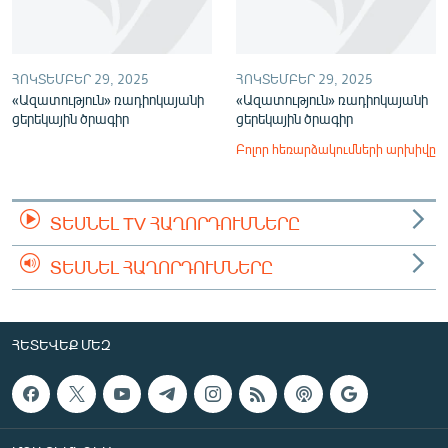
ՀՈԿՏԵՄԲԵՐ 29, 2025
ՀՈԿՏԵՄԲԵՐ 29, 2025
«Ազատություն» ռադիոկայանի
«Ազատություն» ռադիոկայանի
ցերեկային ծրագիր
ցերեկային ծրագիր
Բոլոր հեռարձակումների արխիվը
ՏԵՍՆԵԼ TV ՀԱՂՈՐԴՈՒՄՆԵՐԸ
ՏԵՍՆԵԼ ՀԱՂՈՐԴՈՒՄՆԵՐԸ
ՀԵՏԵՎԵՔ ՄԵԶ