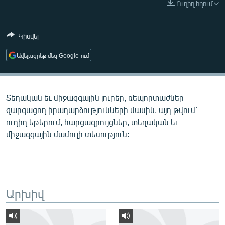
Ուղիղ հղում
ՄԻՋԱԶԳԱՅԻՆ
ՄՇԱԿՈՒՅԹ
Կիսվել
ՍՊՈՐՏ
Ավելացրեք մեզ Google-ում
ՄԵԿՆԱԲԱՆՈՒԹՅՈՒՆ
ՏՏ ԵՒ ԻՆՏԵՐՆԵՏ
Տեղական եւ միջազգային լուրեր, ռեպորտաժներ
ԿՈՐՈՆԱՎԻՐՈՒՍ
զարգացող իրադարձությունների մասին, այդ թվում՝
ԱՐԽԻՎ
ուղիղ եթերում, հարցազրույցներ, տեղական եւ
միջազգային մամուլի տեսություն:
ՏԵՍԱՆՅՈՒԹԵՐ
ԲԱՆԱՎԵՃ
ՁԳՏԵԼՈՎ ԼԱՎԱԳՈՒՅՆԻՆ
ՓՈԴՔԱՍԹ
Արխիվ
Հայերեն