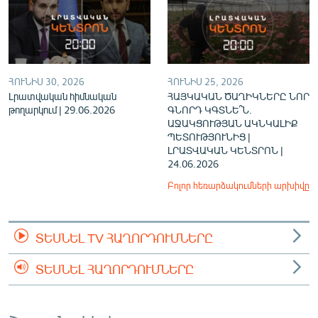
ՀՈՒՆԻՍ 30, 2026
ՀՈՒՆԻՍ 25, 2026
Լրատվական հիմնական
ՀԱՅԿԱԿԱՆ ԾԱՂԻԿՆԵՐԸ ՆՈՐ
թողարկում | 29.06.2026
ԳՆՈՐԴ ԿԳՏՆԵ՞Ն.
ԱՋԱԿՑՈՒԹՅԱՆ ԱԿՆԿԱԼԻՔ
ՊԵՏՈՒԹՅՈՒՆԻՑ |
ԼՐԱՏՎԱԿԱՆ ԿԵՆՏՐՈՆ |
24.06.2026
Բոլոր հեռարձակումների արխիվը
ՏԵՍՆԵԼ TV ՀԱՂՈՐԴՈՒՄՆԵՐԸ
ՏԵՍՆԵԼ ՀԱՂՈՐԴՈՒՄՆԵՐԸ