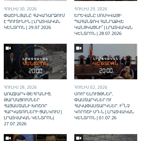
English
ՀՈՒԼԻՍ 30, 2026
ՀՈՒԼԻՍ 29, 2026
ՓԱՇԻՆՅԱՆԸ ՀԱԿԱԴԱՐՁՈՒՄ
ԵՐԵՎԱՆԸ ՄՈՍԿՎԱՅԻ
Русский
Է ՊՈՒՏԻՆԻՆ | ԼՐԱՏՎԱԿԱՆ
ՊԱՀԱՆՋՈՎ ՀԱՆՐԱՔՎԵ
ԿԵՆՏՐՈՆ | 29.07.2026
ԿԱՆՑԿԱՑՆԻ՞ | ԼՐԱՏՎԱԿԱՆ
ԿԵՆՏՐՈՆ | 28.07.2026
ՀԵՏԵՎԵՔ ՄԵԶ
«Ազատության» բոլոր կայքերը
ՀՈՒԼԻՍ 28, 2026
ՀՈՒԼԻՍ 02, 2026
ԱՌԱՋԱՐԿ ԹԵՀՐԱՆԻՑ,
ՍՈՒՐ ԵԼՈՒՅԹՆԵՐ,
ԹԱՐՄԱՑՈՒՄՆԵՐ
ՓԱՍՏԱՐԿՆԵՐ ՈՒ
ՀԱՅԱՍՏԱՆԻ ԽՈՇՈՐ
ՀԱԿԱՓԱՍՏԱՐԿՆԵՐ. Ի՞ՆՉ
ՀԱՐԿԱՏՈՒՆԵՐԻ ՑԱՆԿՈՒՄ |
ԿՈՐՈՇԻ ՍԴ-Ն | ԼՐԱՏՎԱԿԱՆ
ԼՐԱՏՎԱԿԱՆ ԿԵՆՏՐՈՆ|
ԿԵՆՏՐՈՆ | 01.07.26
27.07.2026