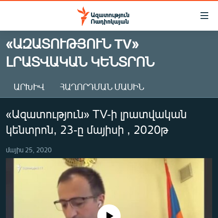
Մատչելիության
հղումներ
Անցնել
«ԱԶԱՏՈՒԹՅՈՒՆ TV»
հիմնական
ԱԶԱՏՈՒԹՅՈՒՆ TV
ԼՐԱՏՎԱԿԱՆ ԿԵՆՏՐՈՆ
բովանդակությանը
ՀԱՅԱՍՏԱՆ
Անցնել
հիմնական
ՔԱՂԱՔԱԿԱՆ
ԱՐԽԻՎ
ՀԱՂՈՐԴՄԱՆ ՄԱՍԻՆ
մենյուին
ԸՆՏՐՈՒԹՅՈՒՆՆԵՐ 2026
Որոնում
«Ազատություն» TV-ի լրատվական
ԻՐԱՎՈՒՆՔ
կենտրոն, 23-ը մայիսի , 2020թ
ՀԱՍԱՐԱԿՈՒԹՅՈՒՆ
մայիս 25, 2020
ՏՆՏԵՍՈՒԹՅՈՒՆ
ՂԱՐԱԲԱՂ
ՊԱՏԵՐԱԶՄԻ 6 ՇԱԲԱԹՆԵՐԸ
ՏԱՐԱԾԱՇՐՋԱՆ
No media source currently available