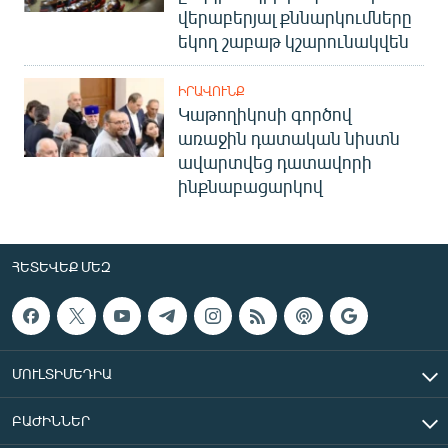
վերաբերյալ քննարկումները
եկող շաբաթ կշարունակվեն
ԻՐԱՎՈՒՆՔ
Կաթողիկոսի գործով
առաջին դատական նիստն
ավարտվեց դատավորի
ինքնաբացարկով
ՀԵՏԵՎԵՔ ՄԵԶ
ՄՈՒԼՏԻՄԵԴԻԱ
ԲԱԺԻՆՆԵՐ