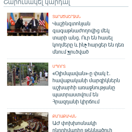
Շարունակել կարդալ
ՏԱՐԱԾԱՇՐՋԱՆ
Վաշինգտոնյան
գագաթնաժողովից մեկ
տարի անց. Ուր են հասել
կողմերը և ինչ հարցեր են դեռ
մնում չլուծված
ՍՊՈՐՏ
«Օլիմպավան»-ը փակ է.
հավաքականի մարզիկներն
աշխարհի առաջնությանը
պատրաստվում են
Հրազդանի կիրճում
ՔԱՂԱՔԱԿԱՆ
ԱԺ փոխխոսնակի
ընդդիմադիր թեկնածուի